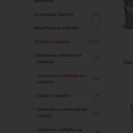
bavlnené
Kuchynské zástery
46
Kúpeľňové predložky
7
Obliečky vankúše
141
Bavlnené obliečky na
13
Dek
vankúše
Dekoračné obliečky na
85
vankúše
Detské vankúše
4
Obliečky na anatomický
36
vankúš
Saténové obliečky na
2