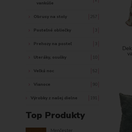
vankúše
Obrusy na stoly
257
Posteľné obliečky
3
Prehozy na posteľ
3
Dek
v
Uteráky, osušky
10
Veľká noc
52
Vianoce
90
Výrobky z našej dielne
191
Top Produkty
Menčester