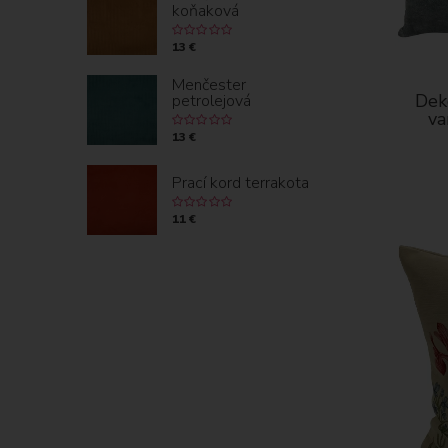
koňaková
13 €
Menčester
Dek
petrolejová
va
13 €
Prací kord terrakota
11 €