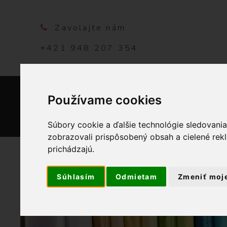
Zavolajte nám
+421 948 207 354
Používame cookies
DOMO
Súbory cookie a ďalšie technológie sledovani
zobrazovali prispôsobený obsah a cielené rek
prichádzajú.
Súhlasím
Odmietam
Zmeniť moj
D
OBCHOD
BYTOVÝ TEXTIL A
e
k