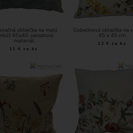
oračná obliečka na malý
Gobelínová obliečka na 
nkúš 60x40-zamatový
45 x 45 cm
materiál
12
€
za ks
11
€
za ks