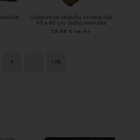
vankúšik
Gobelínová obliečka na vankúšik
45 x 45 cm -Ježko,veverička
15.50
€
za ks
Ď
K
4
(6)
A
O
L
N
E
I
J
E