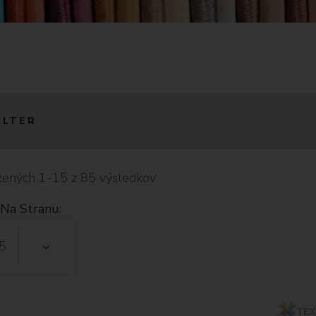
ILTER
ených 1-15 z 85 výsledkov
Na Stranu:
5