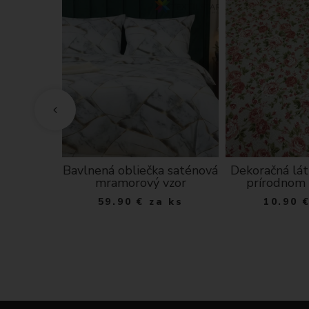
 chenille
Bavlnená obliečka saténová
Dekoračná lát
via šedý
mramorový vzor
prírodnom
 ks
59.90
€
za ks
10.90