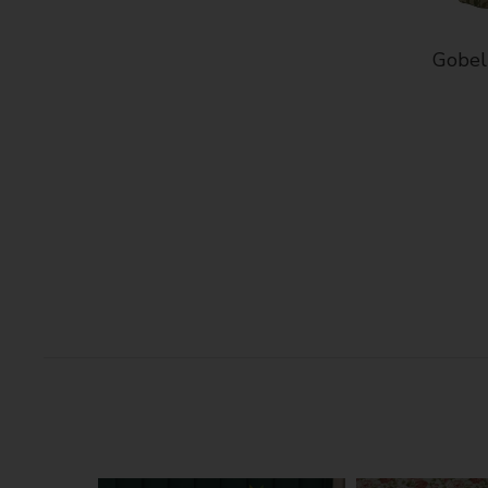
Gobelí