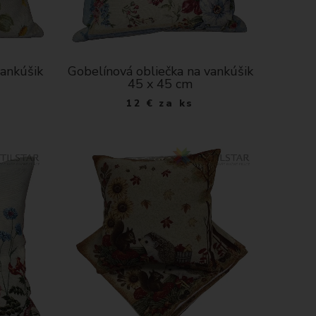
vankúšik
Gobelínová obliečka na vankúšik
45 x 45 cm
12
€
za ks