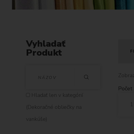
o
r
a
č
n
é
Vyhladať
o
Produkt
F
b
l
V
i
Zobraz
e
Y
Počet 
č
H
Hladať len v kategórií
k
1
y
L
(Dekoračné obliečky na
n
A
vankúše)
a
D