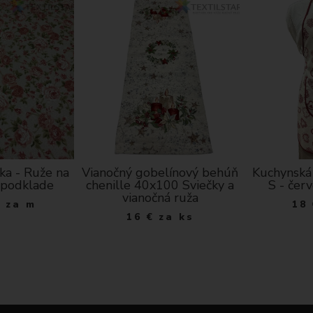
T
O
K
ka - Ruže na
Vianočný gobelínový behúň
Kuchynská 
 podklade
chenille 40x100 Sviečky a
S - čer
vianočná ruža
€
za m
18
16
€
za ks