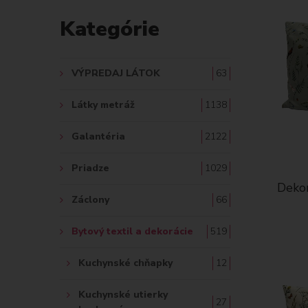
v
a
A
Kategórie
n
Ť
k
ú
:
VÝPREDAJ LÁTOK
63
š
Látky metráž
1138
e
Galantéria
2122
Priadze
1029
Dekor
Záclony
66
Bytový textil a dekorácie
519
Kuchynské chňapky
12
Kuchynské utierky
27