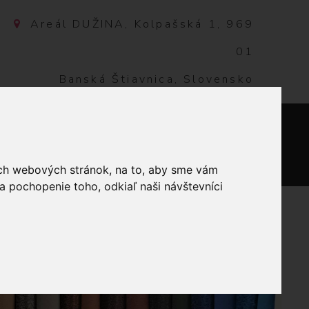
Areál DUŽINA, Kolpašská 1, 969
01
Banská Štiavnica, Slovensko
NTAKT
0
ich webových stránok, na to, aby sme vám
a pochopenie toho, odkiaľ naši návštevníci
KORAČNÉ OBLIEČKY NA VANKÚŠE