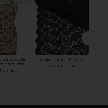
C
zástera veľkosť
Krajka čierna - 110 cm
Kuchynsk
vené srdiečka
- 
13.10
€
za m
€
za ks
1