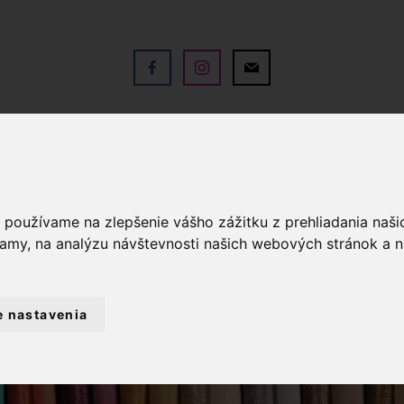
V
OBCHOD
SLUŽBY
KO
a používame na zlepšenie vášho zážitku z prehliadania naš
lamy, na analýzu návštevnosti našich webových stránok a n
e nastavenia
 DEKORÁCIE
OBLIEČKY VANKÚŠE
DE