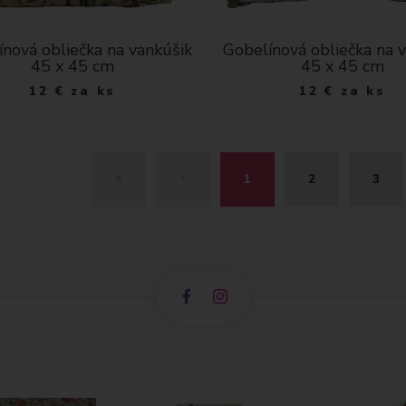
nová obliečka na vankúšik
Gobelínová obliečka na 
45 x 45 cm
45 x 45 cm
12
€
za ks
12
€
za ks
Z
S
1
2
3
A
P
Č
E
I
Ť
A