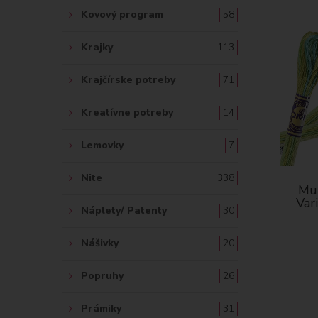
Kovový program
58
Krajky
113
Krajčírske potreby
71
Kreatívne potreby
14
Lemovky
7
Nite
338
Mul
Var
Náplety/ Patenty
30
Nášivky
20
Popruhy
26
Prámiky
31