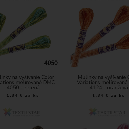
inky na vyšívanie Color
Mulinky na vyšívanie 
iations melírované DMC
Variations melírovan
4050 - zelená
4124 - oranžová
1.34
€
za ks
1.34
€
za ks