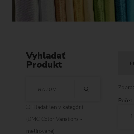
C
o
l
o
r
V
a
Vyhladať
r
Produkt
i
F
a
t
V
Zobraz
i
Y
o
Počet 
n
H
Hladať len v kategórií
s
1
L
(DMC Color Variations -
-
A
melírované)