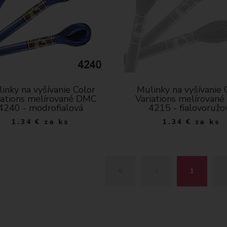
inky na vyšívanie Color
Mulinky na vyšívanie 
iations melírované DMC
Variations melírovan
4240 - modrofialová
4215 - fialovoružo
1.34
€
za ks
1.34
€
za ks
Z
S
1
A
P