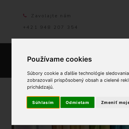
Zavolajte nám
+421 948 207 354
Používame cookies
DOMO
Súbory cookie a ďalšie technológie sledovani
zobrazovali prispôsobený obsah a cielené rek
prichádzajú.
D
Súhlasím
Odmietam
Zmeniť moj
OBCHOD
GALA
M
C