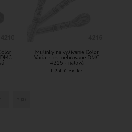
Color
Mulinky na vyšívanie Color
é DMC
Variations melírované DMC
vá
4215 - fialová
1.34
€
za ks
Ď
K
(1)
A
O