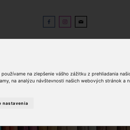
V
OBCHOD
SLUŽBY
KO
a používame na zlepšenie vášho zážitku z prehliadania naš
lamy, na analýzu návštevnosti našich webových stránok a n
e nastavenia
NTÉRIA
VYŠÍVANIE
BAVLNKY NA VYŠ
DMC COLOR VARIATIONS - MELÍROVANÉ