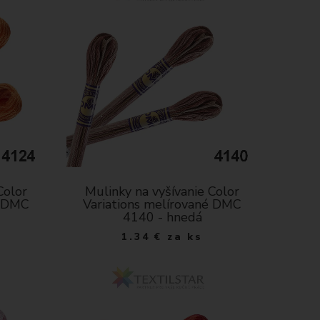
Color
Mulinky na vyšívanie Color
é DMC
Variations melírované DMC
4140 - hnedá
1.34
€
za ks