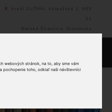
Areál DUŽINA, Kolpašská 1, 969
01
Banská Štiavnica, Slovensko
NTAKT
0
ich webových stránok, na to, aby sme vám
a pochopenie toho, odkiaľ naši návštevníci
ÍVANIE
MULINKY