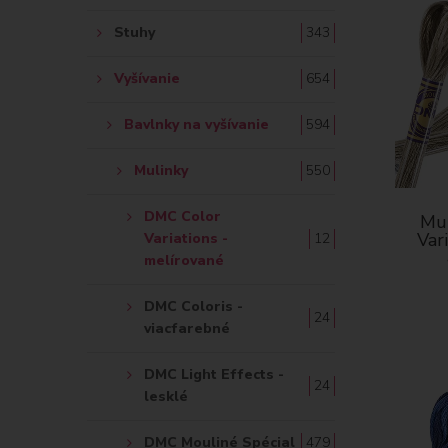
Stuhy
343
Vyšívanie
654
Bavlnky na vyšívanie
594
Mulinky
550
DMC Color
Mul
Var
Variations -
12
melírované
DMC Coloris -
24
viacfarebné
DMC Light Effects -
24
lesklé
DMC Mouliné Spécial
479