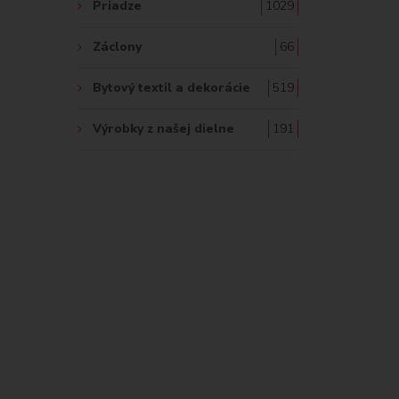
Priadze
1029
Záclony
66
Bytový textil a dekorácie
519
Výrobky z našej dielne
191