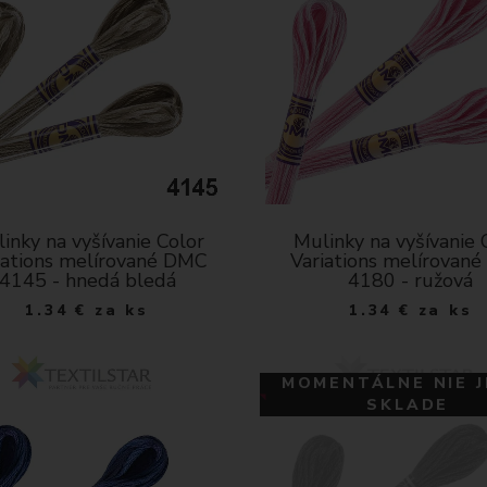
inky na vyšívanie Color
Mulinky na vyšívanie 
iations melírované DMC
Variations melírovan
4145 - hnedá bledá
4180 - ružová
1.34
€
za ks
1.34
€
za ks
MOMENTÁLNE NIE J
SKLADE