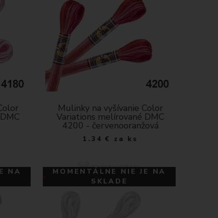
Color
Mulinky na vyšívanie Color
é DMC
Variations melírované DMC
4200 - červenooranžová
1.34
€
za ks
E NA
MOMENTÁLNE NIE JE NA
SKLADE