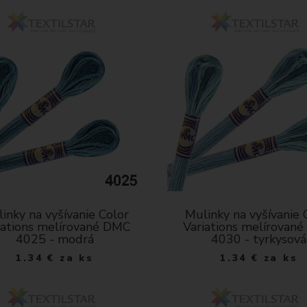
inky na vyšívanie Color
Mulinky na vyšívanie 
iations melírované DMC
Variations melírovan
4025 - modrá
4030 - tyrkysová
1.34
€
za ks
1.34
€
za ks