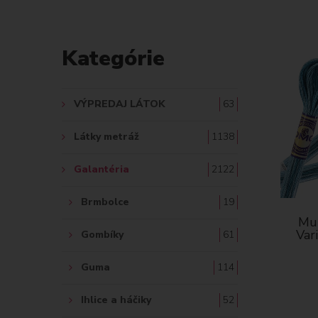
m
e
D
l
A
Kategórie
í
r
Ť
o
:
VÝPREDAJ LÁTOK
63
v
a
Látky metráž
1138
n
Galantéria
2122
é
Brmbolce
19
Mul
Var
Gombíky
61
Guma
114
Ihlice a háčiky
52