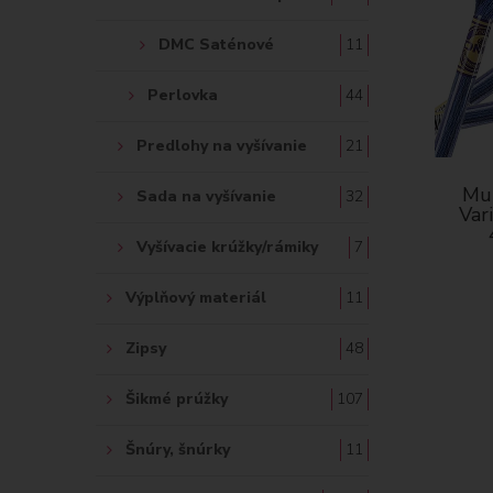
DMC Saténové
11
Perlovka
44
Predlohy na vyšívanie
21
Mul
Sada na vyšívanie
32
Var
Vyšívacie krúžky/rámiky
7
Výplňový materiál
11
Zipsy
48
Šikmé prúžky
107
Šnúry, šnúrky
11