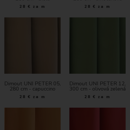
28
€
za m
28
€
za m
Dimout UNI PETER 05,
Dimout UNI PETER 12,
280 cm - capuccino
300 cm - olivová zelená
28
€
za m
28
€
za m