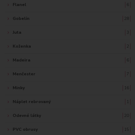
Flanel
6
Gobelín
28
Juta
3
Koženka
2
Madeira
6
Menčester
7
Minky
16
Náplet rebrovaný
1
Odevné látky
20
PVC obrusy
15