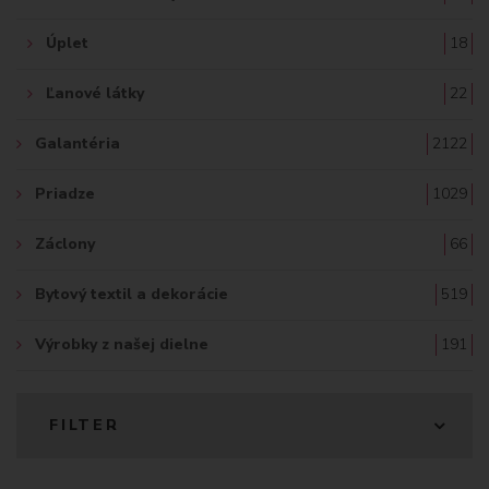
Úplet
18
Ľanové látky
22
Galantéria
2122
Priadze
1029
Záclony
66
Bytový textil a dekorácie
519
Výrobky z našej dielne
191
FILTER