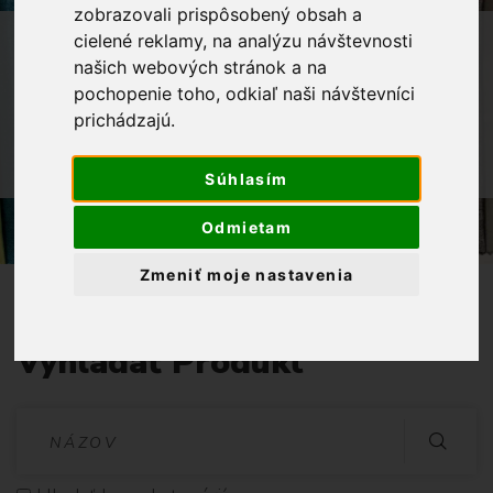
D
zobrazovali prispôsobený obsah a
I
OBCHOD
LÁTKY METRÁŽ
cielené reklamy, na analýzu návštevnosti
M
našich webových stránok a na
DEKORAČNÉ LÁTKY
O
pochopenie toho, odkiaľ naši návštevníci
U
ZATEMŇOVACIE ZÁVESY -
prichádzajú.
T
BLACKOUT/DIMOUT LÁTKY
l
á
DIMOUT LÁTKY JEDNOFAREBNÉ
Súhlasím
t
k
Odmietam
y
j
Zmeniť moje nastavenia
e
d
n
Vyhladať Produkt
o
f
a
V
r
e
Y
b