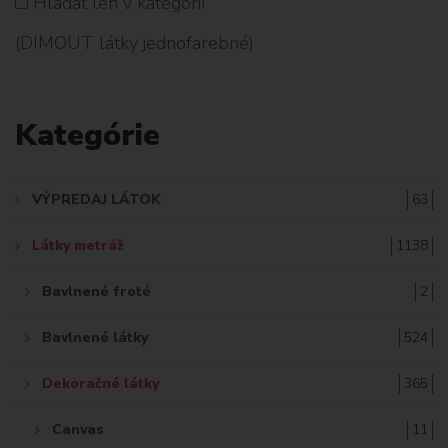
Hladať len v kategórií
n
H
é
(DIMOUT látky jednofarebné)
L
A
Kategórie
D
A
VÝPREDAJ LÁTOK
63
Ť
Látky metráž
1138
:
Bavlnené froté
2
Bavlnené látky
524
Dekoračné látky
365
Canvas
11