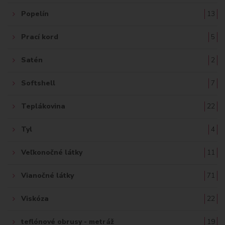
Popelín
13
Prací kord
5
Satén
2
Softshell
7
Teplákovina
22
Tyl
4
Veľkonočné látky
11
Vianočné látky
71
Viskóza
22
teflónové obrusy - metráž
19