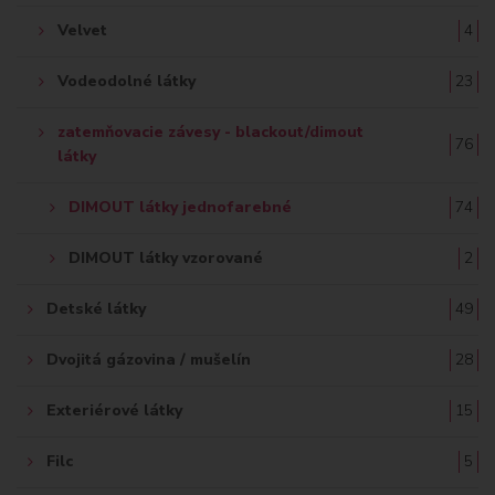
Velvet
4
Vodeodolné látky
23
zatemňovacie závesy - blackout/dimout
76
látky
DIMOUT látky jednofarebné
74
DIMOUT látky vzorované
2
Detské látky
49
Dvojitá gázovina / mušelín
28
Exteriérové látky
15
Filc
5