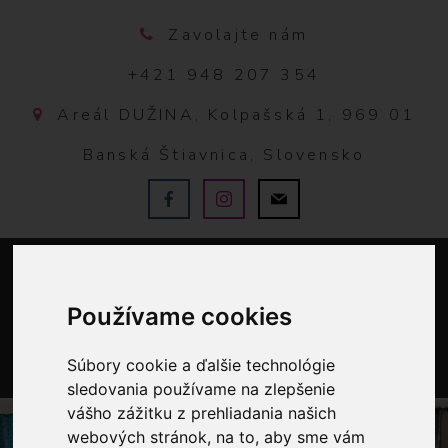
Zavolajte nám
+421 948 207 354
Areál DUŽINA, Kolpašská 1, 969 01
Banská Štiavnica, Slovensko
Používame cookies
Súbory cookie a ďalšie technológie
0
sledovania používame na zlepšenie
vášho zážitku z prehliadania našich
webových stránok, na to, aby sme vám