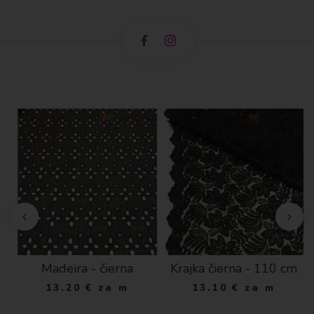
a,
Madeira - čierna
Krajka čierna - 110 cm
13.20
€
za m
13.10
€
za m