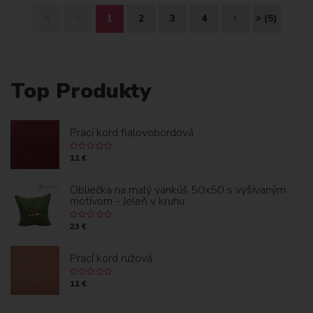
Z
S
Ď
K
1
2
3
4
(5)
A
P
A
O
Č
E
L
N
Top Produkty
I
Ť
E
I
A
J
E
Prací kord fialovobordová
T
C
11 €
O
Obliečka na malý vankúš 50x50 s vyšívaným
motívom - Jeleň v kruhu
K
23 €
Prací kord ružová
11 €