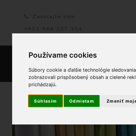
Zavolajte nám
+421 948 207 354
Používame cookies
DOMO
Súbory cookie a ďalšie technológie sledovani
zobrazovali prispôsobený obsah a cielené rek
prichádzajú.
Súhlasím
Odmietam
Zmeniť moj
OBCHOD