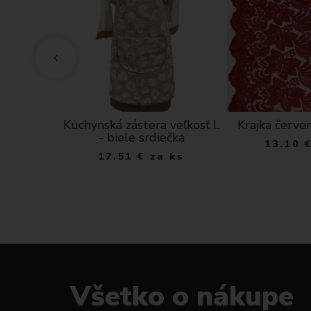
tera s
Kuchynská zástera veľkosť L
Krajka červe
ý varí
- biele srdiečka
13.10
lo hnedá
17.51
€
za ks
ks
Všetko o nákupe