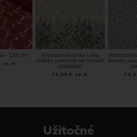
ná - 110 cm
Vodeodolná látka Lúka,
Vodeodolná
vtáčiky a motýle na režnom
kvietky na
€
za m
podklade
po
14.50
€
za m
14.5
Užitočné