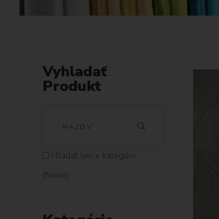
Vyhladať
Produkt
V
Y
H
Hladať len v kategórií
L
(None)
A
D