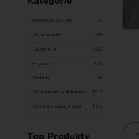
Kategórie
A
Ť
VÝPREDAJ LÁTOK
63
:
Látky metráž
1138
Galantéria
2122
Priadze
1029
Záclony
66
Bytový textil a dekorácie
519
Výrobky z našej dielne
191
Top Produkty