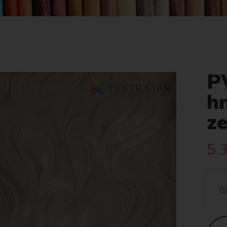
P
h
z
5.