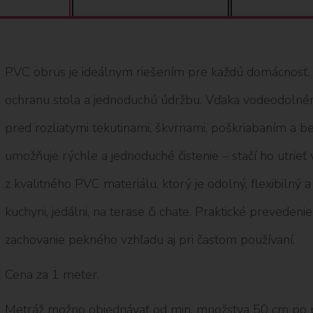
PVC obrus je ideálnym riešením pre každú domácnosť, kd
ochranu stola a jednoduchú údržbu. Vďaka vodeodolném
pred rozliatymi tekutinami, škvrnami, poškriabaním a
umožňuje rýchle a jednoduché čistenie – stačí ho utrieť
z kvalitného PVC materiálu, ktorý je odolný, flexibilný
kuchyni, jedálni, na terase či chate. Praktické prevedeni
zachovanie pekného vzhľadu aj pri častom používaní.
Cena za 1 meter.
Metráž možno objednávať od min. množstva 50 cm po 