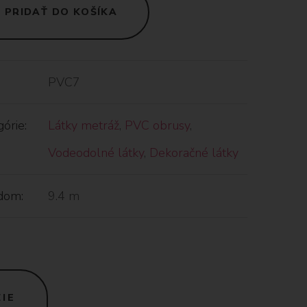
PRIDAŤ DO KOŠÍKA
PVC7
órie:
Látky metráž
,
PVC obrusy
,
Vodeodolné látky
,
Dekoračné látky
dom:
9.4 m
IE