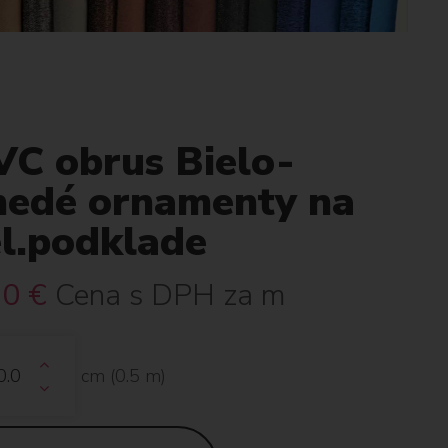
VC obrus Bielo-
nedé ornamenty na
el.podklade
30
€
Cena s DPH za m
cm (
0.5
m)