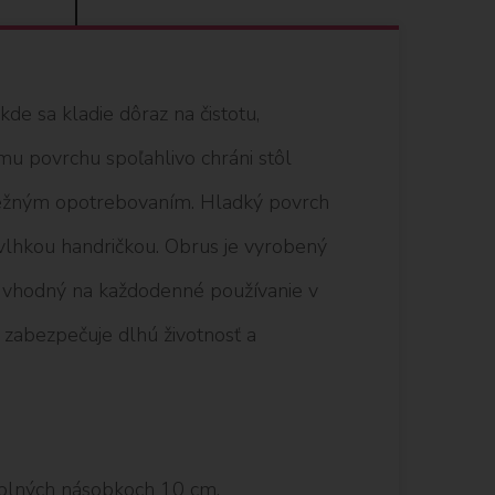
e sa kladie dôraz na čistotu,
u povrchu spoľahlivo chráni stôl
 bežným opotrebovaním. Hladký povrch
 vlhkou handričkou. Obrus je vyrobený
 a vhodný na každodenné používanie v
e zabezpečuje dlhú životnosť a
plných násobkoch 10 cm.