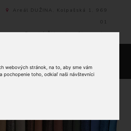
Areál DUŽINA, Kolpašská 1, 969
01
Banská Štiavnica, Slovensko
NTAKT
0
ich webových stránok, na to, aby sme vám
a pochopenie toho, odkiaľ naši návštevníci
EL.PODKLADE