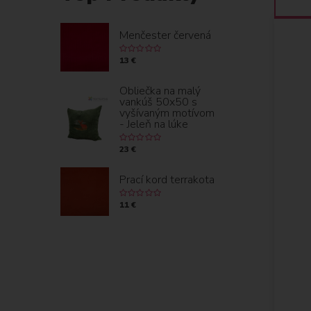
Menčester červená
13 €
Obliečka na malý
vankúš 50x50 s
vyšívaným motívom
- Jeleň na lúke
23 €
Prací kord terrakota
11 €