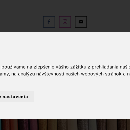
V
OBCHOD
SLUŽBY
KO
a používame na zlepšenie vášho zážitku z prehliadania naš
lamy, na analýzu návštevnosti našich webových stránok a n
e nastavenia
PVC OBRUS BIELO-HNEDÉ ORNAMENTY NA Z