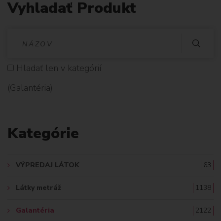
Vyhladať Produkt
V
Y
Hladať len v kategórií
H
(Galantéria)
L
A
Kategórie
D
A
VÝPREDAJ LÁTOK
63
Ť
Látky metráž
1138
:
Galantéria
2122