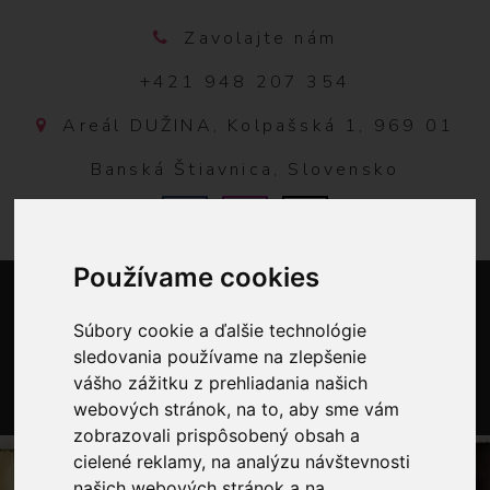
Zavolajte nám
+421 948 207 354
Areál DUŽINA, Kolpašská 1, 969 01
Banská Štiavnica, Slovensko
Používame cookies
Súbory cookie a ďalšie technológie
sledovania používame na zlepšenie
vášho zážitku z prehliadania našich
webových stránok, na to, aby sme vám
0
zobrazovali prispôsobený obsah a
cielené reklamy, na analýzu návštevnosti
našich webových stránok a na