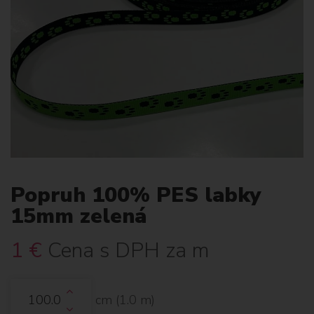
Popruh 100% PES labky
15mm zelená
1
€
Cena s DPH za m
cm (
1.0
m)