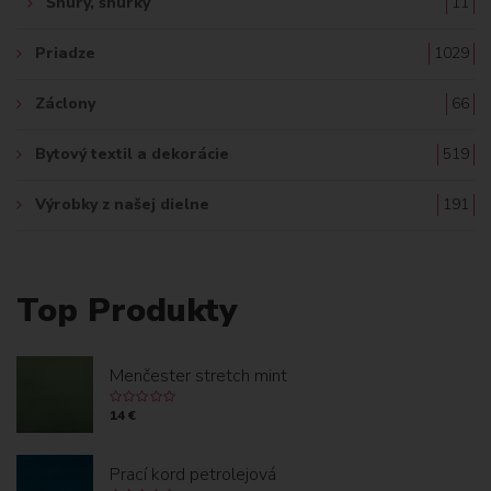
Šnúry, šnúrky
11
Priadze
1029
Záclony
66
Bytový textil a dekorácie
519
Výrobky z našej dielne
191
Top Produkty
Menčester stretch mint
14 €
Prací kord petrolejová