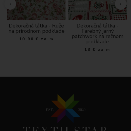
a
Dekoračná látka - Ruže
Dekoračná látka -
na prírodnom podklade
Farebný jarný
patchwork na režnom
10.90
€
za m
podklade
13
€
za m