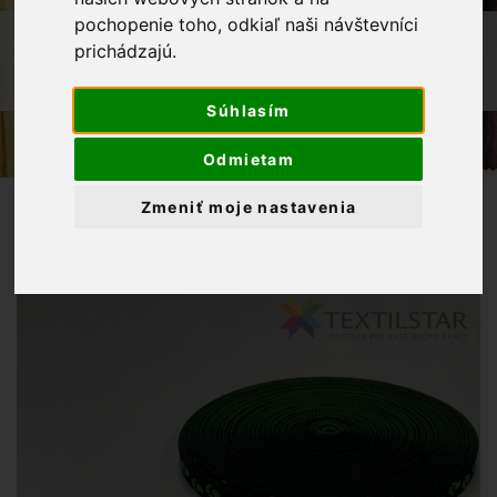
pochopenie toho, odkiaľ naši návštevníci
OBCHOD
GALANTÉRIA
prichádzajú.
POPRUH 100% PES LABKY 15MM
ZELENÁ
Súhlasím
Odmietam
Zmeniť moje nastavenia