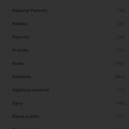
Náplety/ Patenty
30
Nášivky
20
Popruhy
26
Prámiky
31
Stuhy
343
Vyšívanie
654
Výplňový materiál
11
Zipsy
48
Šikmé prúžky
107