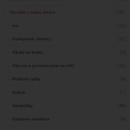
Výrobky z našej dielne
191
Iné
12
Kuchynské zástery
37
Obaly na knihy
6
Obrusy a prestierania na stôl
22
Plážové tašky
8
Sukne
7
Vankúšiky
89
Vyšívané náušnice
8