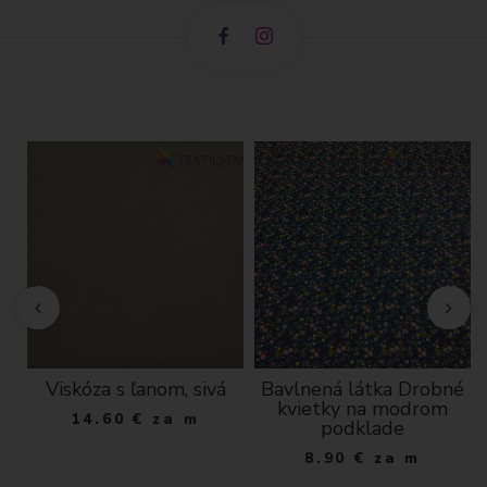
Viskóza s ľanom, sivá
Bavlnená látka Drobné
kvietky na modrom
14.60
€
za m
podklade
8.90
€
za m