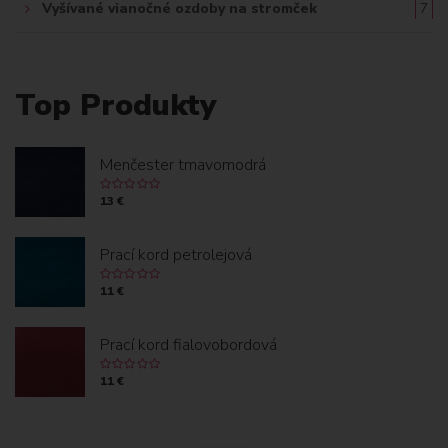
Vyšívané vianočné ozdoby na stromček
7
Top Produkty
Menčester tmavomodrá
13 €
Prací kord petrolejová
11 €
Prací kord fialovobordová
11 €