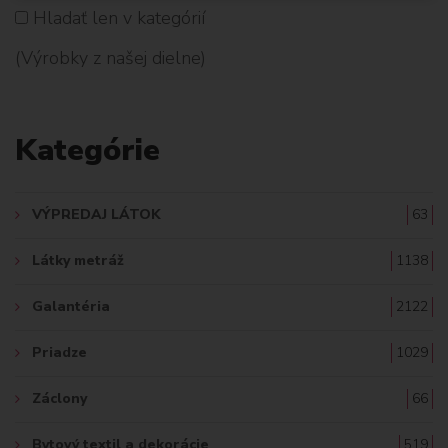
Hladať len v kategórií
H
(Výrobky z našej dielne)
L
A
Kategórie
D
A
VÝPREDAJ LÁTOK
63
Ť
Látky metráž
1138
:
Galantéria
2122
Priadze
1029
Záclony
66
Bytový textil a dekorácie
519