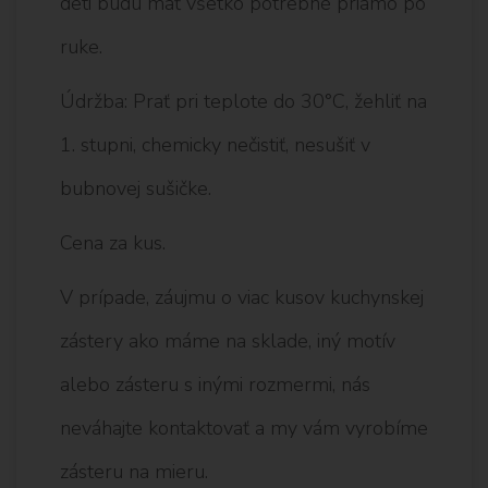
deti budú mať všetko potrebné priamo po
ruke.
Údržba: Prať pri teplote do 30°C, žehliť na
1. stupni, chemicky nečistiť, nesušiť v
bubnovej sušičke.
Cena za kus.
V prípade, záujmu o viac kusov kuchynskej
zástery ako máme na sklade, iný motív
alebo zásteru s inými rozmermi, nás
neváhajte kontaktovať a my vám vyrobíme
zásteru na mieru.