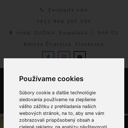
Zavolajte nám
+421 948 207 354
Areál DUŽINA, Kolpašská 1, 969 01
Banská Štiavnica, Slovensko
Používame cookies
Súbory cookie a ďalšie technológie
sledovania používame na zlepšenie
vášho zážitku z prehliadania našich
0
webových stránok, na to, aby sme vám
zobrazovali prispôsobený obsah a
cielené reklamy, na analýzu návštevnosti