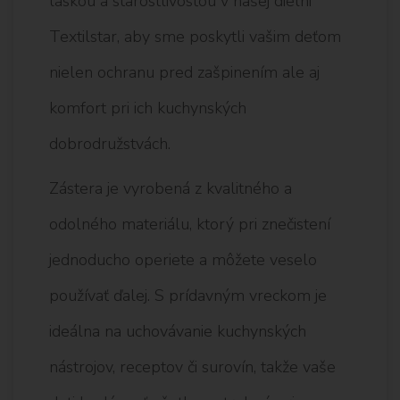
láskou a starostlivosťou v našej dielni
Textilstar, aby sme poskytli vašim deťom
nielen ochranu pred zašpinením ale aj
komfort pri ich kuchynských
dobrodružstvách.
Zástera je vyrobená z kvalitného a
odolného materiálu, ktorý pri znečistení
jednoducho operiete a môžete veselo
používať ďalej. S prídavným vreckom je
ideálna na uchovávanie kuchynských
nástrojov, receptov či surovín, takže vaše