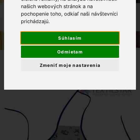
našich webových stránok a na
OBCHOD
VÝROBKY Z NAŠEJ DIELNE
pochopenie toho, odkiaľ naši návštevníci
DETSKÁ ZÁSTERA 3 - 5 ROKOV -
prichádzajú.
MACKO KUCHÁRIK MODRÝ
Súhlasím
Odmietam
Zmeniť moje nastavenia