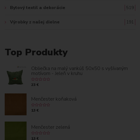
Bytový textil a dekorácie
519
Výrobky z našej dielne
191
Top Produkty
Obliečka na malý vankúš 50x50 s vyšívaným
motívom - Jeleň v kruhu
23 €
Menčester koňaková
13 €
Menčester zelená
13 €