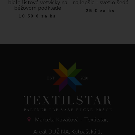
biele listové vetvičky na
najlepšie - svetlo šedá
béžovom podklade
25
€
za ks
10.50
€
za ks
Marcela Kováčová - Textilstar,
Areál DUŽINA, Kolpašská 1,