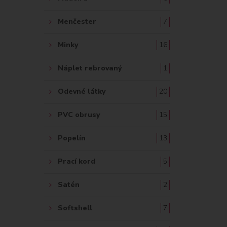
Menčester
7
Minky
16
Náplet rebrovaný
1
Odevné látky
20
PVC obrusy
15
Popelín
13
Prací kord
5
Satén
2
Softshell
7