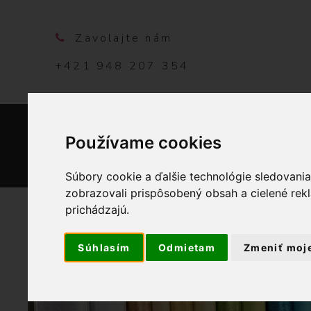
Zavolajte nám
+421 948 207 354
Používame cookies
DOMO
Súbory cookie a ďalšie technológie sledovani
zobrazovali prispôsobený obsah a cielené rek
prichádzajú.
Súhlasím
Odmietam
Zmeniť moj
OBCHOD
LÁTKY METRÁ