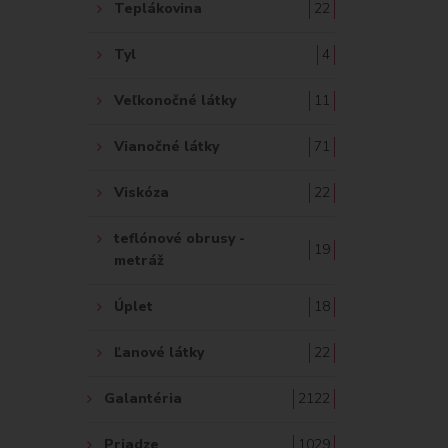
Teplákovina
22
Tyl
4
Veľkonočné látky
11
Vianočné látky
71
Viskóza
22
teflónové obrusy -
19
metráž
Úplet
18
Ľanové látky
22
Galantéria
2122
Priadze
1029