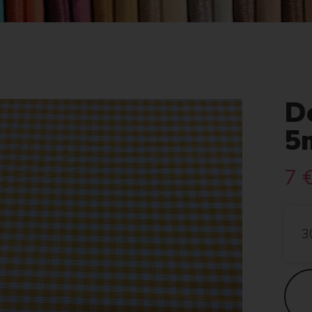
D
5
7