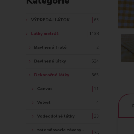
Kategórie
A
Ť
VÝPREDAJ LÁTOK
63
:
Látky metráž
1138
Bavlnené froté
2
Bavlnené látky
524
Dekoračné látky
365
Canvas
11
Velvet
4
Vodeodolné látky
23
zatemňovacie závesy -
76