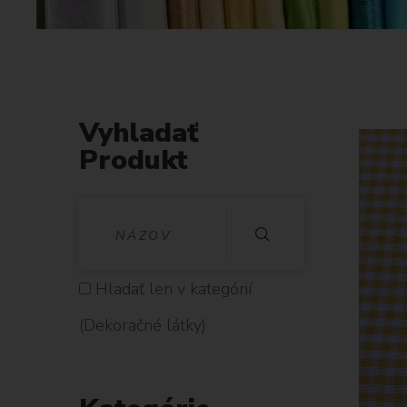
Vyhladať
Produkt
V
Y
H
Hladať len v kategórií
L
(Dekoračné látky)
A
D