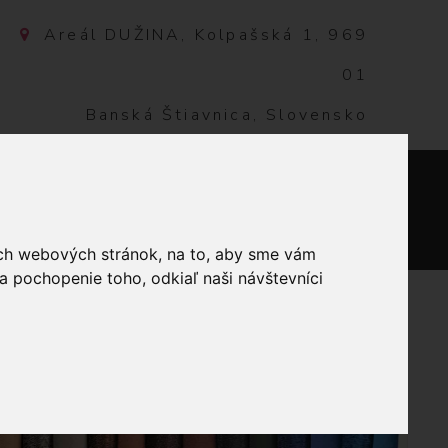
Areál DUŽINA, Kolpašská 1, 969
01
Banská Štiavnica, Slovensko
NTAKT
0
ich webových stránok, na to, aby sme vám
a pochopenie toho, odkiaľ naši návštevníci
ÁTKA 5MM ŽLTO-BIELE KÁRO