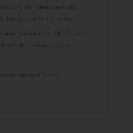
kocky 5x5 mm. Obojstranný vzor.
še, bytové doplnky a dekorácie.
aním (zrážanlivosť 4-6%). Prať pri
iť, nesušiť v bubnovej sušičke.
plných násobkoch 10 cm.