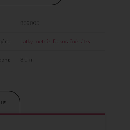
859005
órie:
Látky metráž
,
Dekoračné látky
dom:
8.0 m
IE