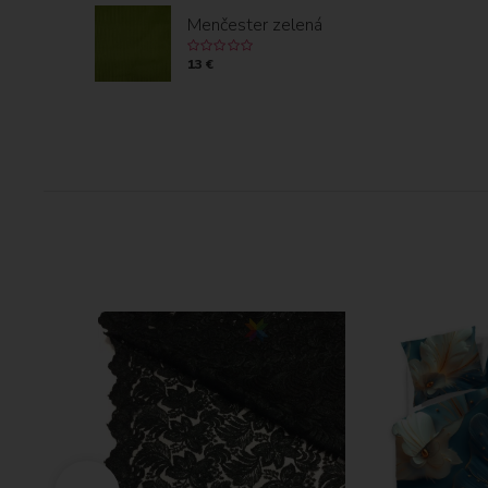
Menčester zelená
13 €