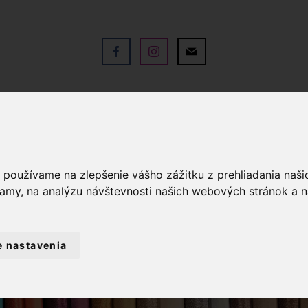
V
OBCHOD
SLUŽBY
KO
a používame na zlepšenie vášho zážitku z prehliadania naš
lamy, na analýzu návštevnosti našich webových stránok a n
e nastavenia
Ž
DEKORAČNÉ LÁTKY
DEKORAČNÁ L