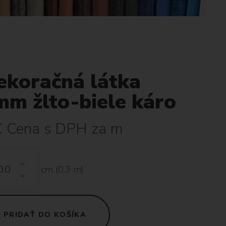
ekoračná látka
mm žlto-biele káro
€
Cena s DPH za m
cm (
0.3
m)
PRIDAŤ DO KOŠÍKA