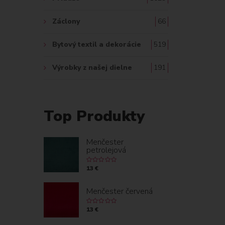
Záclony
66
Bytový textil a dekorácie
519
Výrobky z našej dielne
191
Top Produkty
Menčester
petrolejová
13 €
Menčester červená
13 €