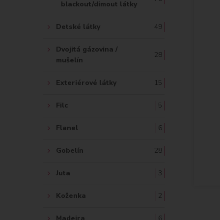
blackout/dimout látky
Detské látky
49
Dvojitá gázovina /
28
mušelín
Exteriérové látky
15
Filc
5
Flanel
6
Gobelín
28
Juta
3
Koženka
2
Madeira
6