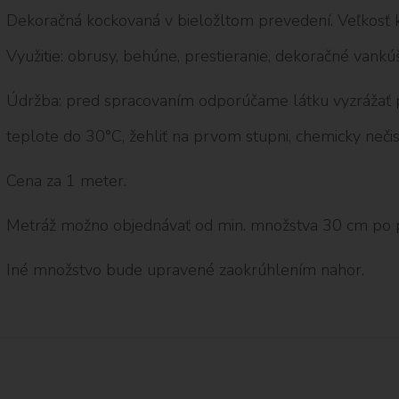
Dekoračná kockovaná v bieložltom prevedení. Veľkosť 
Využitie: obrusy, behúne, prestieranie, dekoračné vankú
Údržba: pred spracovaním odporúčame látku vyzrážať pr
teplote do 30°C, žehliť na prvom stupni, chemicky nečist
Cena za 1 meter.
Metráž možno objednávať od min. množstva 30 cm po 
Iné množstvo bude upravené zaokrúhlením nahor.