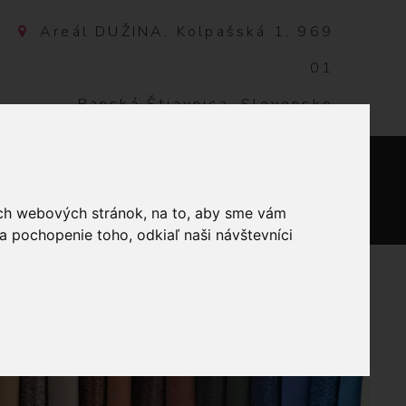
Areál DUŽINA, Kolpašská 1, 969
01
Banská Štiavnica, Slovensko
NTAKT
0
ich webových stránok, na to, aby sme vám
a pochopenie toho, odkiaľ naši návštevníci
LETACIE (PÁR) 8MM