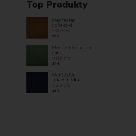
Top Produkty
Menčester
koňaková
13 €
Menčester stretch
mint
14 €
Menčester
tmavomodrá
13 €