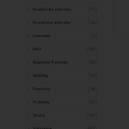
Krajčírske potreby
71
Kreatívne potreby
14
Lemovky
7
Nite
338
Náplety/ Patenty
30
Nášivky
20
Popruhy
26
Prámiky
31
Stuhy
343
Vyšívanie
654