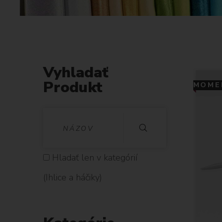
Vyhladať
Produkt
MOMEN
V
Y
H
Hladať len v kategórií
L
(Ihlice a háčiky)
A
D