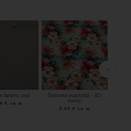
s ľanom, sivá
Šatovka elastická - 3D
Krajka 
kvety
0
€
za m
1
9.90
€
za m