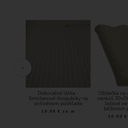
atomický
Dekoračná látka -
Obliečka na
 - zelené
Smotanové dvojpásiky na
vankúš 30x50
bielom
prírodnom podklade
listové ve
e
béžovom 
10.90
€
za m
 ks
10.50
€