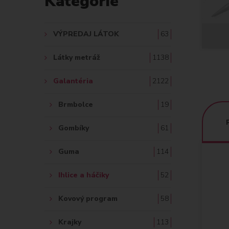
Kategórie
A
Ť
VÝPREDAJ LÁTOK
63
:
Látky metráž
1138
Galantéria
2122
Brmbolce
19
Gombíky
61
Guma
114
Ihlice a háčiky
52
Kovový program
58
Krajky
113