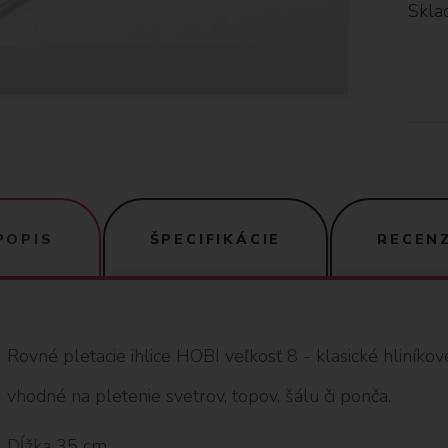
Skla
POPIS
ŠPECIFIKÁCIE
RECENZ
Rovné pletacie ihlice HOBI veľkosť 8 - klasické hliníkov
vhodné na pletenie svetrov, topov, šálu či ponča.
Dĺžka 35 cm