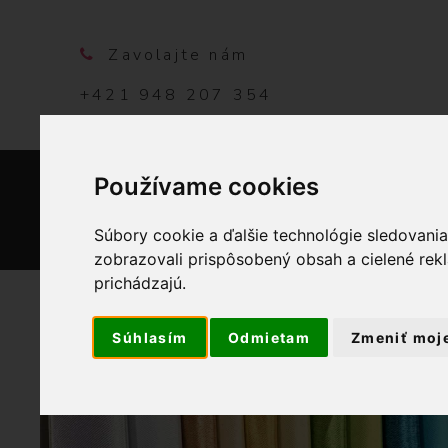
Zavolajte nám
+421 948 207 354
Používame cookies
DOMO
Súbory cookie a ďalšie technológie sledovani
zobrazovali prispôsobený obsah a cielené rek
prichádzajú.
Súhlasím
Odmietam
Zmeniť moj
OBCHOD
GAL