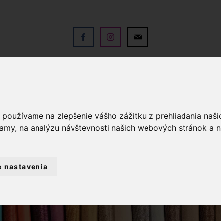
V
OBCHOD
SLUŽBY
KO
a používame na zlepšenie vášho zážitku z prehliadania naš
lamy, na analýzu návštevnosti našich webových stránok a n
e nastavenia
ANTÉRIA
IHLICE A HÁČIKY
IHLICE P