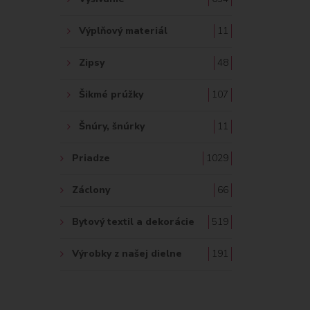
Výplňový materiál
11
Zipsy
48
Šikmé prúžky
107
Šnúry, šnúrky
11
Priadze
1029
Záclony
66
Bytový textil a dekorácie
519
Výrobky z našej dielne
191