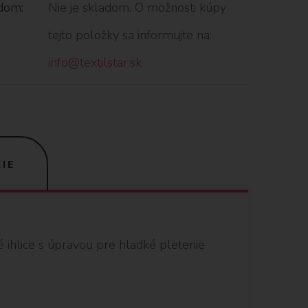
dom:
Nie je skladom. O možnosti kúpy
tejto položky sa informujte na:
info@textilstar.sk
IE
é ihlice s úpravou pre hladké pletenie