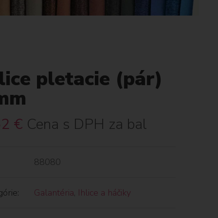
lice pletacie (pár)
mm
62
€
Cena s DPH za bal
88080
órie:
Galantéria
,
Ihlice a háčiky