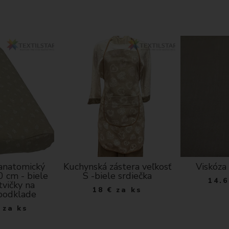
 anatomický
Kuchynská zástera veľkosť
Viskóza 
 cm - biele
S -biele srdiečka
14.6
tvičky na
18
€
za ks
podklade
za ks