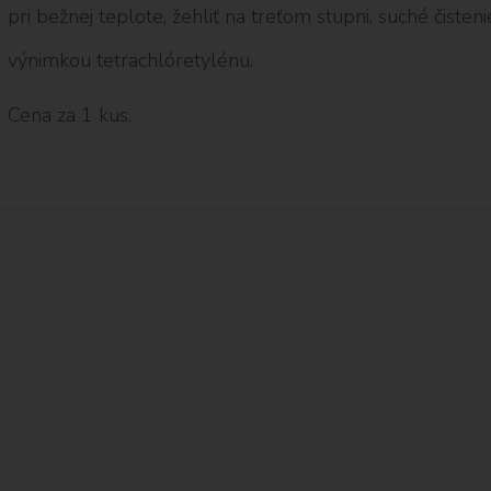
pri bežnej teplote, žehliť na treťom stupni, suché čisten
výnimkou tetrachlóretylénu.
Cena za 1 kus.