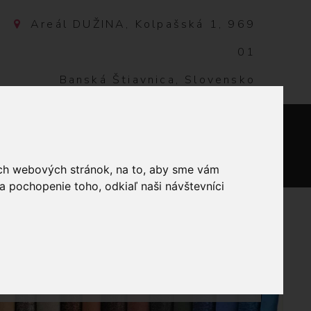
Areál DUŽINA, Kolpašská 1, 969
01
Banská Štiavnica, Slovensko
NTAKT
0
ich webových stránok, na to, aby sme vám
a pochopenie toho, odkiaľ naši návštevníci
 AMANN
NÁVIN 100M