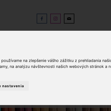
V
OBCHOD
SLUŽBY
KO
a používame na zlepšenie vášho zážitku z prehliadania naš
lamy, na analýzu návštevnosti našich webových stránok a n
e nastavenia
RIA
NITE
POLYESTEROVÁ NIŤ ASPO
POLYESTEROVÁ NIŤ 100M, ODTIEŇ 0121