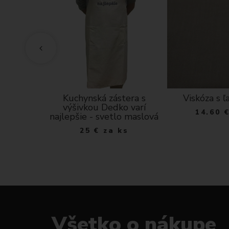
- Farebný
Kuchynská zástera s
Viskóza s ľ
na režnom
výšivkou Dedko varí
14.60
e
najlepšie - svetlo maslová
 m
25
€
za ks
Všetko o nákupe