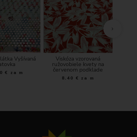
látka Vyšívaná
Viskóza vzorovaná
Kuch
atovka
ružovobiele kvety na
výši
červenom podklade
najlep
0
€
za m
8.40
€
za m