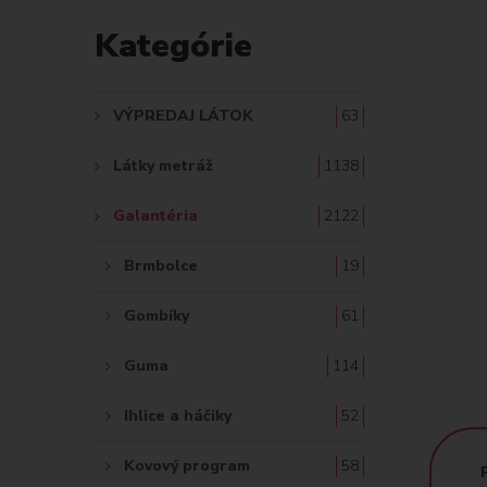
D
Kategórie
A
Ť
VÝPREDAJ LÁTOK
63
:
Látky metráž
1138
Galantéria
2122
Brmbolce
19
Gombíky
61
Guma
114
Ihlice a háčiky
52
Kovový program
58