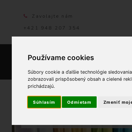
Zavolajte nám
+421 948 207 354
Používame cookies
DOMO
Súbory cookie a ďalšie technológie sledovani
zobrazovali prispôsobený obsah a cielené rek
prichádzajú.
Súhlasím
Odmietam
Zmeniť moj
OBCHOD
GALANTÉ