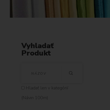
Vyhladať
Produkt
V
Y
H
Hladať len v kategórií
L
(Návin 100m)
A