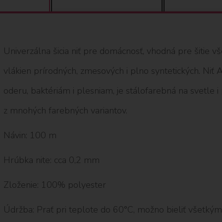
Univerzálna šicia niť pre domácnosť, vhodná pre šitie v
vlákien prírodných, zmesových i plno syntetických. Niť
oderu, baktériám i plesniam, je stálofarebná na svetle i
z mnohých farebných variantov.
Návin: 100 m
Hrúbka nite: cca 0,2 mm
Zloženie: 100% polyester
Údržba: Prať pri teplote do 60°C, možno bieliť všetkým