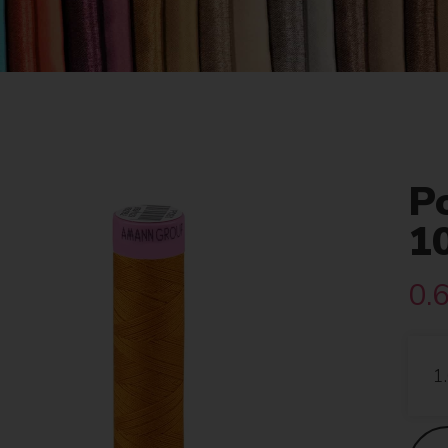
Po
1
0.