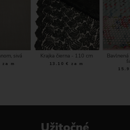
anom, sivá
Krajka čierna - 110 cm
Bavlnená 
š
€
za m
13.10
€
za m
15.9
Užitočné