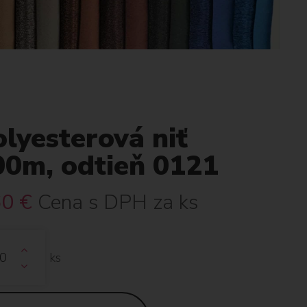
lyesterová niť
00m, odtieň 0121
60
€
Cena s DPH za ks
ks