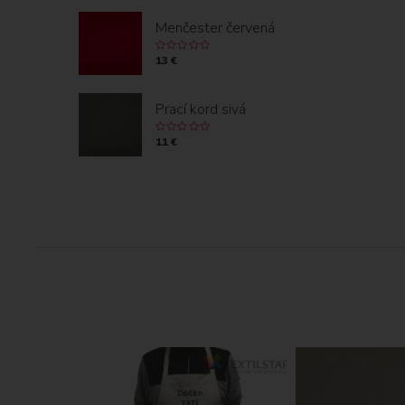
Menčester červená
13 €
Prací kord sivá
11 €