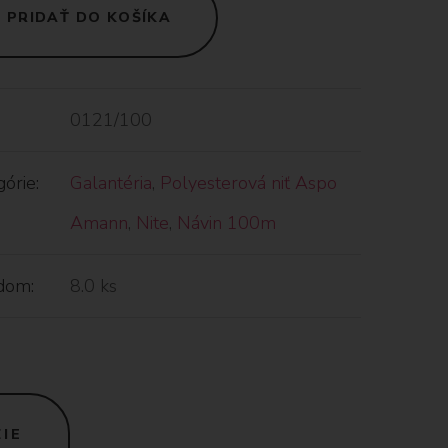
PRIDAŤ DO KOŠÍKA
0121/100
órie:
Galantéria
,
Polyesterová niť Aspo
Amann
,
Nite
,
Návin 100m
dom:
8.0 ks
IE