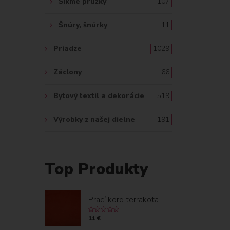
Šikmé prúžky
107
Šnúry, šnúrky
11
Priadze
1029
Záclony
66
Bytový textil a dekorácie
519
Výrobky z našej dielne
191
Top Produkty
Prací kord terrakota
11 €