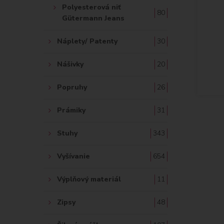
Polyesterová niť
80
Gütermann Jeans
Náplety/ Patenty
30
Nášivky
20
Popruhy
26
Prámiky
31
Stuhy
343
Vyšívanie
654
Výplňový materiál
11
Zipsy
48