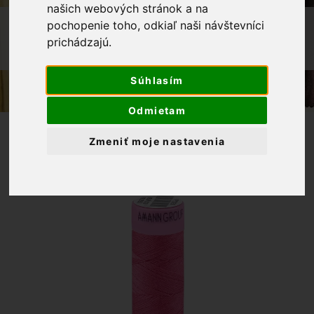
našich webových stránok a na
OBCHOD
GALANTÉRIA
pochopenie toho, odkiaľ naši návštevníci
prichádzajú.
POLYESTEROVÁ NIŤ 100M, ODTIEŇ
1429
Súhlasím
Odmietam
Zmeniť moje nastavenia