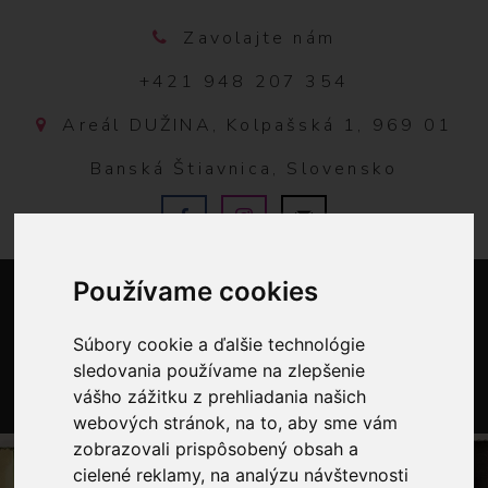
Zavolajte nám
+421 948 207 354
Areál DUŽINA, Kolpašská 1, 969 01
Banská Štiavnica, Slovensko
Používame cookies
Súbory cookie a ďalšie technológie
sledovania používame na zlepšenie
vášho zážitku z prehliadania našich
0
webových stránok, na to, aby sme vám
zobrazovali prispôsobený obsah a
cielené reklamy, na analýzu návštevnosti