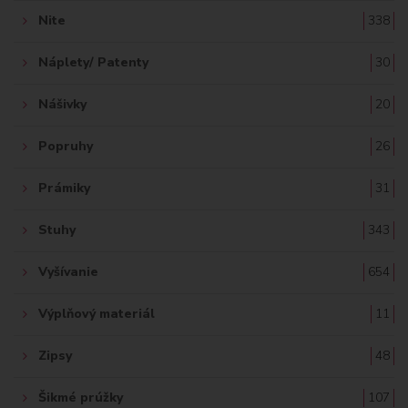
Nite
338
Náplety/ Patenty
30
Nášivky
20
Popruhy
26
Prámiky
31
Stuhy
343
Vyšívanie
654
Výplňový materiál
11
Zipsy
48
Šikmé prúžky
107