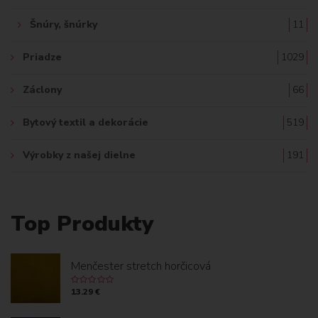
Šnúry, šnúrky
11
Priadze
1029
Záclony
66
Bytový textil a dekorácie
519
Výrobky z našej dielne
191
Top Produkty
Menčester stretch horčicová
13.29 €