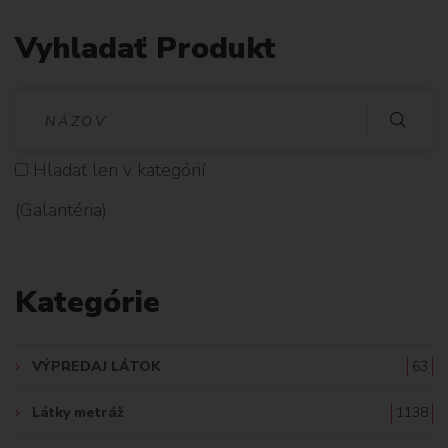
Vyhladať Produkt
V
Y
Hladať len v kategórií
H
(Galantéria)
L
A
Kategórie
D
A
VÝPREDAJ LÁTOK
63
Ť
Látky metráž
1138
: