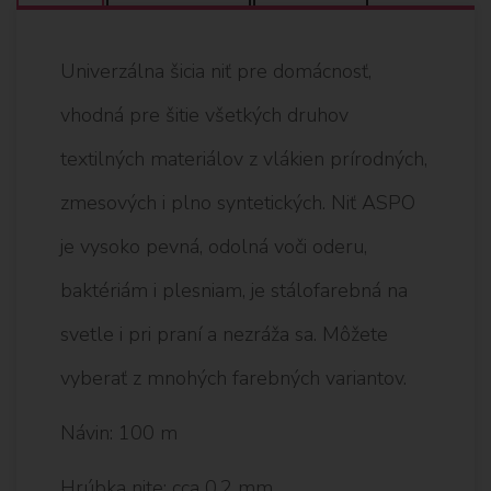
Univerzálna šicia niť pre domácnosť,
vhodná pre šitie všetkých druhov
textilných materiálov z vlákien prírodných,
zmesových i plno syntetických. Niť ASPO
je vysoko pevná, odolná voči oderu,
baktériám i plesniam, je stálofarebná na
svetle i pri praní a nezráža sa. Môžete
vyberať z mnohých farebných variantov.
Návin: 100 m
Hrúbka nite: cca 0,2 mm