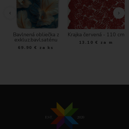
n
Bavlnená obliečka z
Krajka červená - 110 cm
-
exkluz.bavl.saténu
13.10
€
za m
69.90
€
za ks