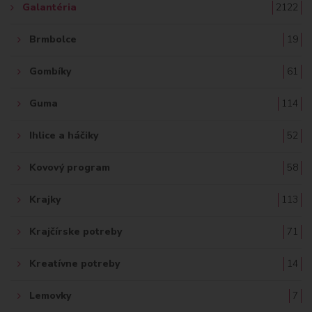
Galantéria
2122
Brmbolce
19
Gombíky
61
Guma
114
Ihlice a háčiky
52
Kovový program
58
Krajky
113
Krajčírske potreby
71
Kreatívne potreby
14
Lemovky
7