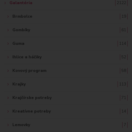
Galantéria
2122
Brmbolce
19
Gombíky
61
Guma
114
Ihlice a háčiky
52
Kovový program
58
Krajky
113
Krajčírske potreby
71
Kreatívne potreby
14
Lemovky
7