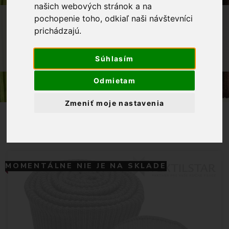
našich webových stránok a na
OBCHOD
GALANTÉRIA
pochopenie toho, odkiaľ naši návštevníci
prichádzajú.
NÁPLETY/ PATENTY
NÁPLET SADA RUKÁVY+PÁS
Súhlasím
SVETLOŠEDÁ
Odmietam
Zmeniť moje nastavenia
MOMENTÁLNE NIE JE NA SKLADE