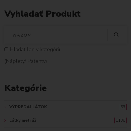
Vyhladať Produkt
V
Y
Hladať len v kategórií
H
(Náplety/ Patenty)
L
A
Kategórie
D
A
VÝPREDAJ LÁTOK
63
Ť
Látky metráž
1138
: