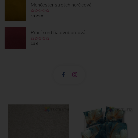
Menčester stretch horčicová
13.29 €
Prací kord fialovobordová
11 €