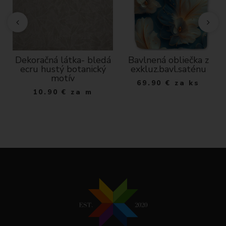
že
Dekoračná látka- bledá
Bavlnená obliečka z
de
ecru hustý botanický
exkluz.bavl.saténu
motív
69.90
€
za ks
10.90
€
za m