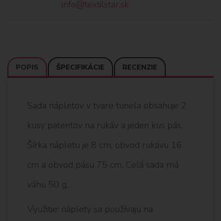
info@textilstar.sk
POPIS
ŠPECIFIKÁCIE
RECENZIE
Sada nápletov v tvare tunela obsahuje 2
kusy patentov na rukáv a jeden kus pás.
Šírka nápletu je 8 cm, obvod rukávu 16
cm a obvod pásu 75 cm. Celá sada má
váhu 50 g.
Využitie: náplety sa používaju na