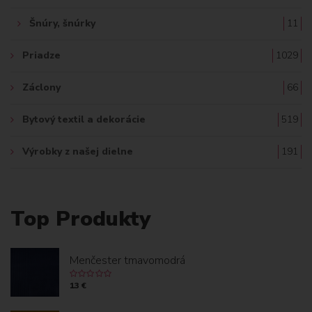
Šnúry, šnúrky
11
Priadze
1029
Záclony
66
Bytový textil a dekorácie
519
Výrobky z našej dielne
191
Top Produkty
Menčester tmavomodrá
13 €