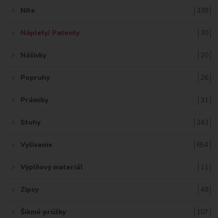
Nite
338
Náplety/ Patenty
30
Nášivky
20
Popruhy
26
Prámiky
31
Stuhy
343
Vyšívanie
654
Výplňový materiál
11
Zipsy
48
Šikmé prúžky
107