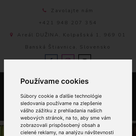
Zavolajte nám
+421 948 207 354
Areál DUŽINA, Kolpašská 1, 969 01
Banská Štiavnica, Slovensko
Používame cookies
Súbory cookie a ďalšie technológie
sledovania používame na zlepšenie
vášho zážitku z prehliadania našich
0
webových stránok, na to, aby sme vám
zobrazovali prispôsobený obsah a
cielené reklamy, na analýzu návštevnosti