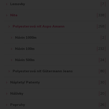
Lemovky
7
Nite
338
Polyesterová niť Aspo Amann
258
Návin 1000m
2
Návin 100m
232
Návin 500m
24
Polyesterová niť Gütermann Jeans
80
Náplety/ Patenty
30
Nášivky
20
Popruhy
26