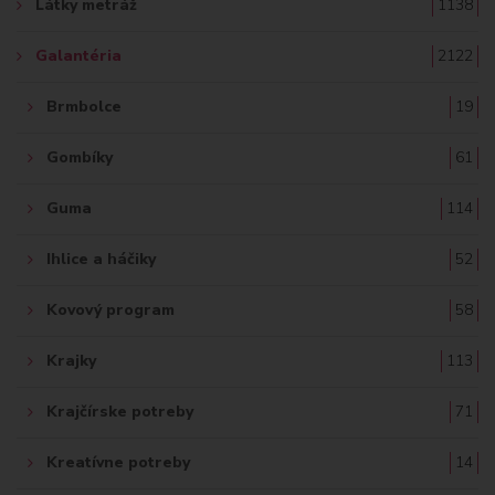
Látky metráž
1138
:
Galantéria
2122
Brmbolce
19
Gombíky
61
Guma
114
Ihlice a háčiky
52
Kovový program
58
Krajky
113
Krajčírske potreby
71
Kreatívne potreby
14