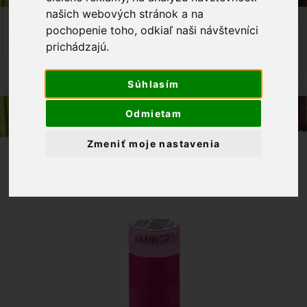
našich webových stránok a na
OBCHOD
GALANTÉRIA
NITE
pochopenie toho, odkiaľ naši návštevníci
prichádzajú.
POLYESTEROVÁ NIŤ ASPO AMANN
POLYESTEROVÁ NIŤ 100M, ODTIEŇ
1417
Súhlasím
Odmietam
Zmeniť moje nastavenia