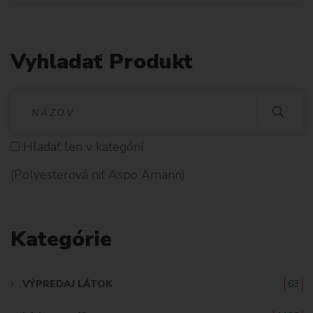
Vyhladať Produkt
V
Y
Hladať len v kategórií
H
(Polyesterová niť Aspo Amann)
L
A
Kategórie
D
A
VÝPREDAJ LÁTOK
63
Ť