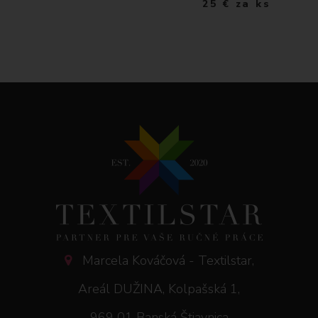
25
€
za ks
Marcela Kováčová - Textilstar,
Areál DUŽINA, Kolpašská 1,
969 01 Banská Štiavnica