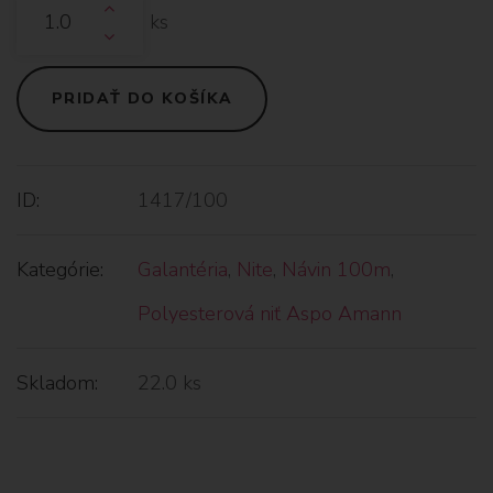
ks
PRIDAŤ DO KOŠÍKA
ID:
1417/100
Kategórie:
Galantéria
,
Nite
,
Návin 100m
,
Polyesterová niť Aspo Amann
Skladom:
22.0 ks