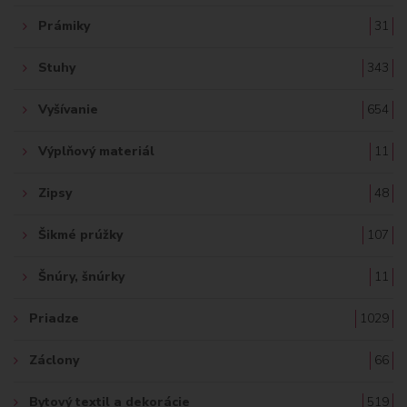
Prámiky
31
Stuhy
343
Vyšívanie
654
Výplňový materiál
11
Zipsy
48
Šikmé prúžky
107
Šnúry, šnúrky
11
Priadze
1029
Záclony
66
Bytový textil a dekorácie
519