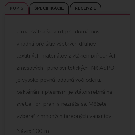
POPIS
ŠPECIFIKÁCIE
RECENZIE
Univerzálna šicia niť pre domácnosť,
vhodná pre šitie všetkých druhov
textilných materiálov z vlákien prírodných,
zmesových i plno syntetických. Niť ASPO
je vysoko pevná, odolná voči oderu,
baktériám i plesniam, je stálofarebná na
svetle i pri praní a nezráža sa. Môžete
vyberať z mnohých farebných variantov.
Návin: 100 m