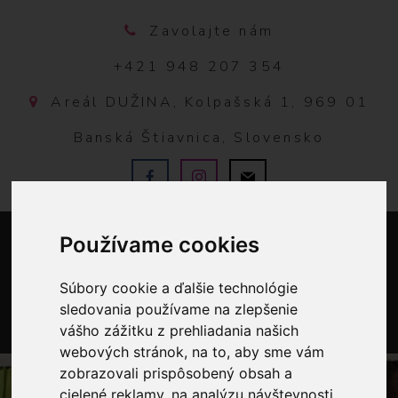
Zavolajte nám
+421 948 207 354
Areál DUŽINA, Kolpašská 1, 969 01
Banská Štiavnica, Slovensko
Používame cookies
Súbory cookie a ďalšie technológie
sledovania používame na zlepšenie
vášho zážitku z prehliadania našich
0
webových stránok, na to, aby sme vám
zobrazovali prispôsobený obsah a
cielené reklamy, na analýzu návštevnosti