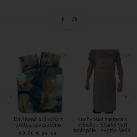
á
Bavlnená obliečka z
Kuchynská zástera s
exkluz.bavl.saténu
výšivkou Starký varí
najlepšie - svetlo šedá
69.90
€
za ks