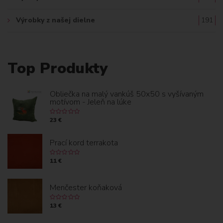
Výrobky z našej dielne
191
Top Produkty
Obliečka na malý vankúš 50x50 s vyšívaným
motívom - Jeleň na lúke
23 €
Prací kord terrakota
11 €
Menčester koňaková
13 €