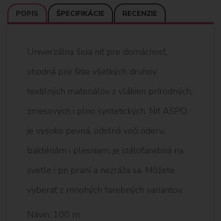
POPIS
ŠPECIFIKÁCIE
RECENZIE
Univerzálna šicia niť pre domácnosť,
vhodná pre šitie všetkých druhov
textilných materiálov z vlákien prírodných,
zmesových i plno syntetických. Niť ASPO
je vysoko pevná, odolná voči oderu,
baktériám i plesniam, je stálofarebná na
svetle i pri praní a nezráža sa. Môžete
vyberať z mnohých farebných variantov.
Návin: 100 m