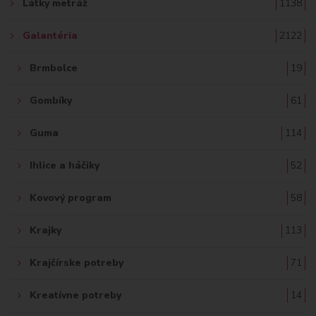
Látky metráž
1138
:
Galantéria
2122
Brmbolce
19
Gombíky
61
Guma
114
Ihlice a háčiky
52
Kovový program
58
Krajky
113
Krajčírske potreby
71
Kreatívne potreby
14