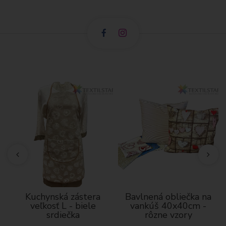
Kuchynská zástera
Bavlnená obliečka na
veľkosť L - biele
vankúš 40x40cm -
á
srdiečka
rôzne vzory