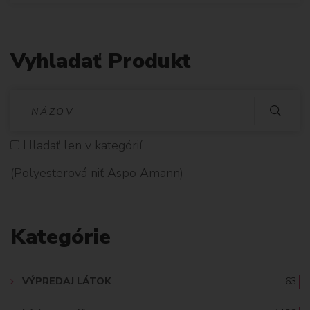
Vyhladať Produkt
V
Y
Hladať len v kategórií
H
(Polyesterová niť Aspo Amann)
L
A
Kategórie
D
A
VÝPREDAJ LÁTOK
63
Ť