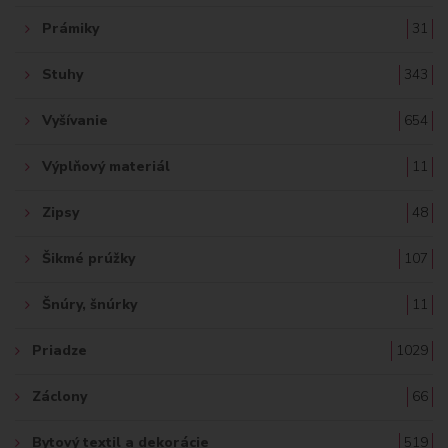
Prámiky
31
Stuhy
343
Vyšívanie
654
Výplňový materiál
11
Zipsy
48
Šikmé prúžky
107
Šnúry, šnúrky
11
Priadze
1029
Záclony
66
Bytový textil a dekorácie
519