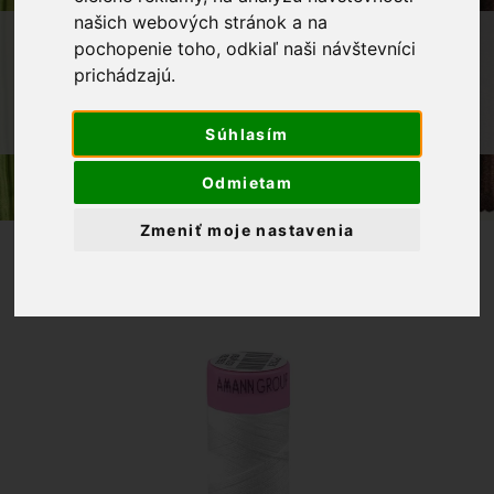
našich webových stránok a na
OBCHOD
GALANTÉRIA
NITE
pochopenie toho, odkiaľ naši návštevníci
prichádzajú.
POLYESTEROVÁ NIŤ ASPO AMANN
POLYESTEROVÁ NIŤ 100M, ODTIEŇ
0084
Súhlasím
Odmietam
Zmeniť moje nastavenia