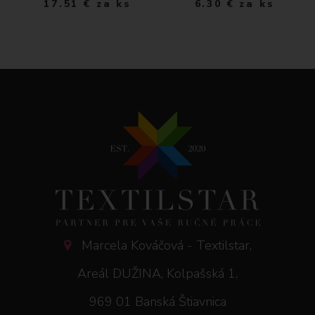
17.51
€
za ks
6.30
€
za ks
Marcela Kováčová - Textilstar,
Areál DUŽINA, Kolpašská 1,
969 01 Banská Štiavnica