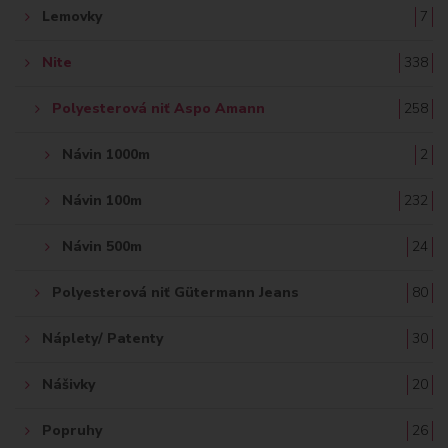
Lemovky
7
Nite
338
Polyesterová niť Aspo Amann
258
Návin 1000m
2
Návin 100m
232
Návin 500m
24
Polyesterová niť Gütermann Jeans
80
Náplety/ Patenty
30
Nášivky
20
Popruhy
26