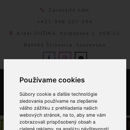
Zavolajte nám
+421 948 207 354
Areál DUŽINA, Kolpašská 1, 969 01
Banská Štiavnica, Slovensko
Používame cookies
Súbory cookie a ďalšie technológie
sledovania používame na zlepšenie
vášho zážitku z prehliadania našich
0
webových stránok, na to, aby sme vám
zobrazovali prispôsobený obsah a
cielené reklamy, na analýzu návštevnosti