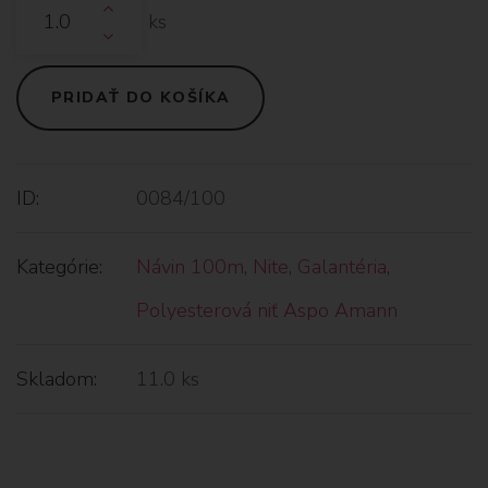
ks
PRIDAŤ DO KOŠÍKA
ID:
0084/100
Kategórie:
Návin 100m
,
Nite
,
Galantéria
,
Polyesterová niť Aspo Amann
Skladom:
11.0 ks