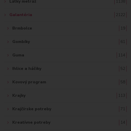
Látky metráž
1138
:
Galantéria
2122
Brmbolce
19
Gombíky
61
Guma
114
Ihlice a háčiky
52
Kovový program
58
Krajky
113
Krajčírske potreby
71
Kreatívne potreby
14