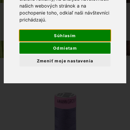
našich webových stránok a na
OBCHOD
GALANTÉRIA
NITE
pochopenie toho, odkiaľ naši návštevníci
prichádzajú.
POLYESTEROVÁ NIŤ ASPO AMANN
POLYESTEROVÁ NIŤ 100M, ODTIEŇ
1079
Súhlasím
Odmietam
Zmeniť moje nastavenia