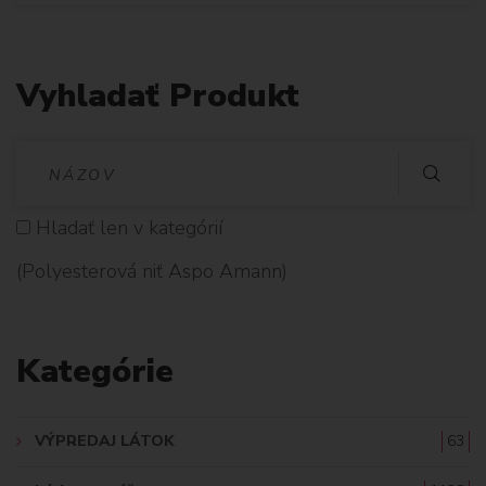
Vyhladať Produkt
V
Y
Hladať len v kategórií
H
(Polyesterová niť Aspo Amann)
L
A
Kategórie
D
A
VÝPREDAJ LÁTOK
63
Ť