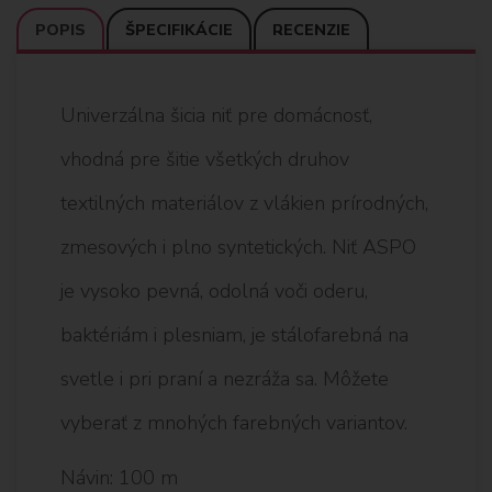
POPIS
ŠPECIFIKÁCIE
RECENZIE
Univerzálna šicia niť pre domácnosť,
vhodná pre šitie všetkých druhov
textilných materiálov z vlákien prírodných,
zmesových i plno syntetických. Niť ASPO
je vysoko pevná, odolná voči oderu,
baktériám i plesniam, je stálofarebná na
svetle i pri praní a nezráža sa. Môžete
vyberať z mnohých farebných variantov.
Návin: 100 m