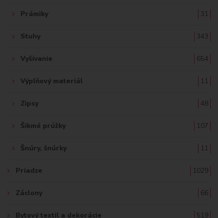
Prámiky
31
Stuhy
343
Vyšívanie
654
Výplňový materiál
11
Zipsy
48
Šikmé prúžky
107
Šnúry, šnúrky
11
Priadze
1029
Záclony
66
Bytový textil a dekorácie
519