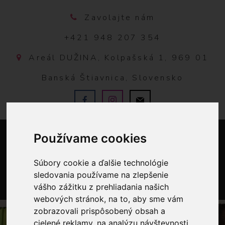
Zavolajte nám
+421 948 207 354
Areál DUŽINA, Kolpašská 1, 969 01
Banská Štiavnica, Slovensko
Používame cookies
Súbory cookie a ďalšie technológie
sledovania používame na zlepšenie
vášho zážitku z prehliadania našich
0
webových stránok, na to, aby sme vám
zobrazovali prispôsobený obsah a
cielené reklamy, na analýzu návštevnosti