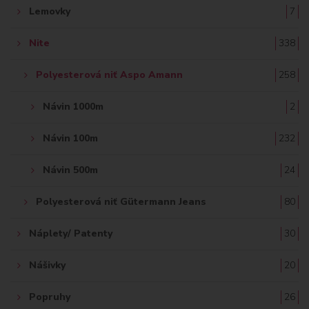
Lemovky
7
Nite
338
Polyesterová niť Aspo Amann
258
Návin 1000m
2
Návin 100m
232
Návin 500m
24
Polyesterová niť Gütermann Jeans
80
Náplety/ Patenty
30
Nášivky
20
Popruhy
26