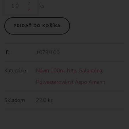
ks
PRIDAŤ DO KOŠÍKA
ID:
1079/100
Kategórie:
Návin 100m
,
Nite
,
Galantéria
,
Polyesterová niť Aspo Amann
Skladom:
22.0 ks