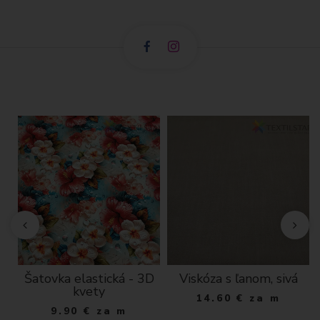
Šatovka elastická - 3D
Viskóza s ľanom, sivá
kvety
14.60
€
za m
9.90
€
za m