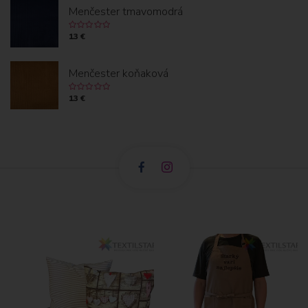
Menčester tmavomodrá
13 €
Menčester koňaková
13 €