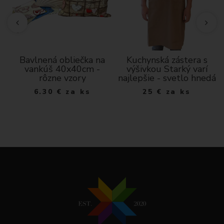
10
Bavlnená obliečka na
Kuchynská zástera s
vankúš 40x40cm -
výšivkou Starký varí
rôzne vzory
najlepšie - svetlo hnedá
6.30
€
za ks
25
€
za ks