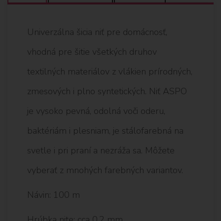
Univerzálna šicia niť pre domácnosť,
vhodná pre šitie všetkých druhov
textilných materiálov z vlákien prírodných,
zmesových i plno syntetických. Niť ASPO
je vysoko pevná, odolná voči oderu,
baktériám i plesniam, je stálofarebná na
svetle i pri praní a nezráža sa. Môžete
vyberať z mnohých farebných variantov.
Návin: 100 m
Hrúbka nite: cca 0,2 mm