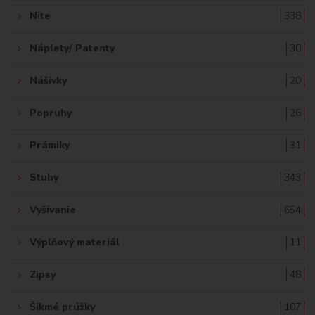
Nite
338
Náplety/ Patenty
30
Nášivky
20
Popruhy
26
Prámiky
31
Stuhy
343
Vyšívanie
654
Výplňový materiál
11
Zipsy
48
Šikmé prúžky
107