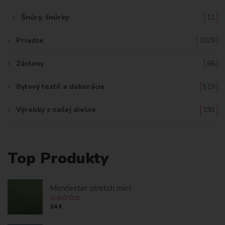
Šnúry, šnúrky
11
Priadze
1029
Záclony
66
Bytový textil a dekorácie
519
Výrobky z našej dielne
191
Top Produkty
Menčester stretch mint
14 €