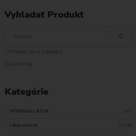
Vyhladať Produkt
V
Y
Hladať len v kategórií
H
(Galantéria)
L
A
Kategórie
D
A
VÝPREDAJ LÁTOK
63
Ť
Látky metráž
1138
: