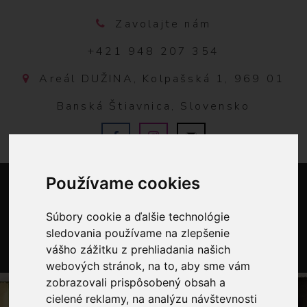
Zavolajte nám
+421 948 207 354
Areál DUŽINA, Kolpašská 1, 969 01
Banská Štiavnica, Slovensko
Používame cookies
Súbory cookie a ďalšie technológie
sledovania používame na zlepšenie
vášho zážitku z prehliadania našich
0
webových stránok, na to, aby sme vám
zobrazovali prispôsobený obsah a
cielené reklamy, na analýzu návštevnosti