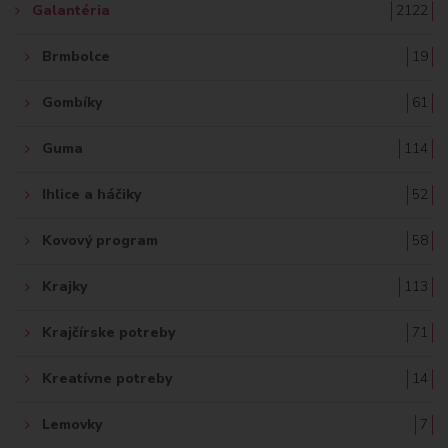
Galantéria
2122
Brmbolce
19
Gombíky
61
Guma
114
Ihlice a háčiky
52
Kovový program
58
Krajky
113
Krajčírske potreby
71
Kreatívne potreby
14
Lemovky
7