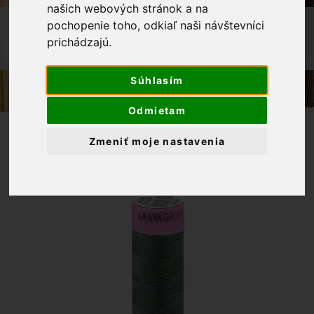
našich webových stránok a na
OBCHOD
GALANTÉRIA
pochopenie toho, odkiaľ naši návštevníci
prichádzajú.
POLYESTEROVÁ NIŤ 100M, ODTIEŇ
1202
Súhlasím
Odmietam
Zmeniť moje nastavenia