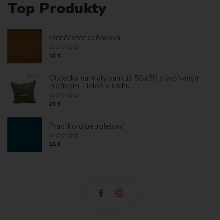
Top Produkty
Menčester koňaková
13 €
Obliečka na malý vankúš 50x50 s vyšívaným
motívom - Jeleň v kruhu
23 €
Prací kord petrolejová
11 €