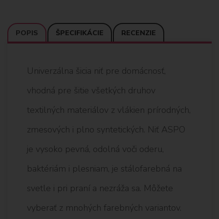
POPIS
ŠPECIFIKÁCIE
RECENZIE
Univerzálna šicia niť pre domácnosť,
vhodná pre šitie všetkých druhov
textilných materiálov z vlákien prírodných,
zmesových i plno syntetických. Niť ASPO
je vysoko pevná, odolná voči oderu,
baktériám i plesniam, je stálofarebná na
svetle i pri praní a nezráža sa. Môžete
vyberať z mnohých farebných variantov.