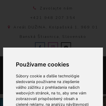
Zavolajte nám
+421 948 207 354
Areál DUŽINA, Kolpašská 1, 969 01
Banská Štiavnica, Slovensko
Používame cookies
Súbory cookie a ďalšie technológie
sledovania používame na zlepšenie
vášho zážitku z prehliadania našich
0
webových stránok, na to, aby sme vám
zobrazovali prispôsobený obsah a
cielené reklamy, na analýzu návštevnosti