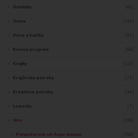
Gombíky
61
Guma
114
Ihlice a háčiky
52
Kovový program
58
Krajky
113
Krajčírske potreby
71
Kreatívne potreby
14
Lemovky
7
Nite
338
Polyesterová niť Aspo Amann
258