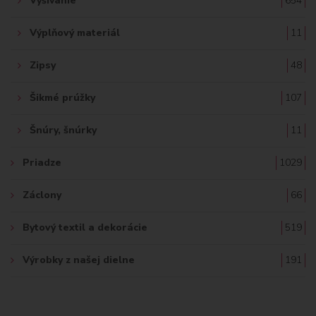
Vyšívanie
654
Výplňový materiál
11
Zipsy
48
Šikmé prúžky
107
Šnúry, šnúrky
11
Priadze
1029
Záclony
66
Bytový textil a dekorácie
519
Výrobky z našej dielne
191