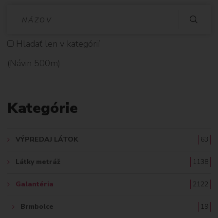
V
Y
Hladať len v kategórií
H
(Návin 500m)
L
A
Kategórie
D
A
VÝPREDAJ LÁTOK
63
Ť
Látky metráž
1138
:
Galantéria
2122
Brmbolce
19