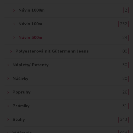
Návin 1000m
2
Návin 100m
232
Návin 500m
24
Polyesterová niť Gütermann Jeans
80
Náplety/ Patenty
30
Nášivky
20
Popruhy
26
Prámiky
31
Stuhy
343