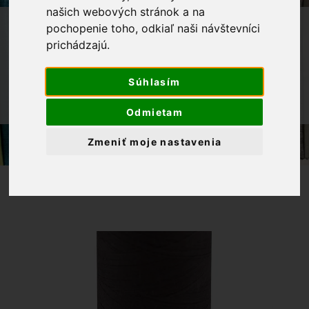
našich webových stránok a na
OBCHOD
GALANTÉRIA
NITE
pochopenie toho, odkiaľ naši návštevníci
prichádzajú.
POLYESTEROVÁ NIŤ ASPO AMANN
NÁVIN 500M
Súhlasím
POLYESTEROVÁ NIŤ 500M, ODTIEŇ
0416
Odmietam
Zmeniť moje nastavenia