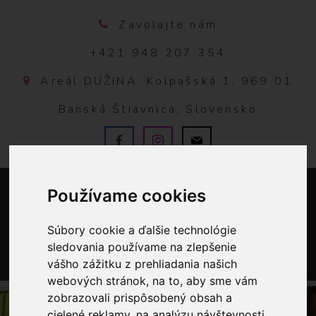
Zavolajte nám
+421 948 207 354
Areál DUŽINA, Kolpašská 1, 969 01
Banská Štiavnica, Slovensko
Používame cookies
Súbory cookie a ďalšie technológie
sledovania používame na zlepšenie
vášho zážitku z prehliadania našich
0
webových stránok, na to, aby sme vám
zobrazovali prispôsobený obsah a
cielené reklamy, na analýzu návštevnosti