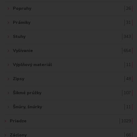
Popruhy
26
Prámiky
31
Stuhy
343
Vyšívanie
654
Výplňový materiál
11
Zipsy
48
Šikmé prúžky
107
Šnúry, šnúrky
11
Priadze
1029
Záclony
66