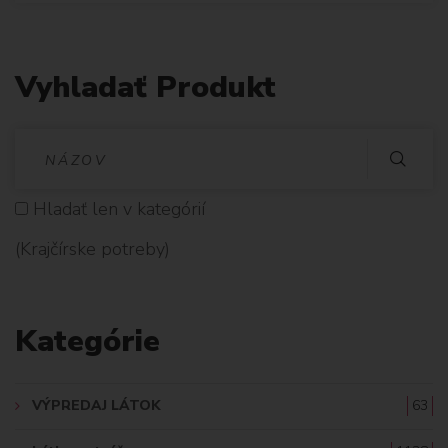
Vyhladať Produkt
V
Y
Hladať len v kategórií
H
(Krajčírske potreby)
L
A
Kategórie
D
A
VÝPREDAJ LÁTOK
63
Ť