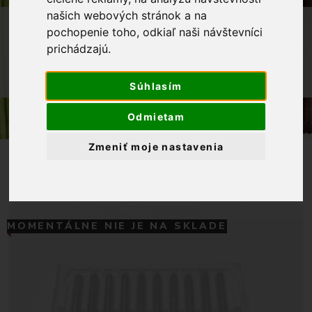
našich webových stránok a na
OBCHOD
GALANTÉRIA
pochopenie toho, odkiaľ naši návštevníci
prichádzajú.
KRAJČÍRSKE POTREBY
SCHMETZ 100-IHLY STROJOVÉ 705 H
UNIVERSAL 100/16
Súhlasím
Odmietam
Zmeniť moje nastavenia
MOMENTÁLNE NIE JE NA SKLADE