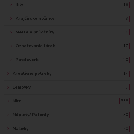
Ihly
18
Krajčírske nožnice
9
Metre a príložníky
4
Označovanie látok
17
Patchwork
20
Kreatívne potreby
14
Lemovky
7
Nite
338
Náplety/ Patenty
30
Nášivky
20