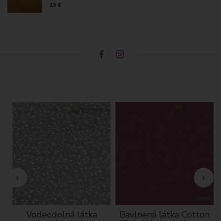
13 €
cm
Vodeodolná látka
Bavlnená látka Cotton