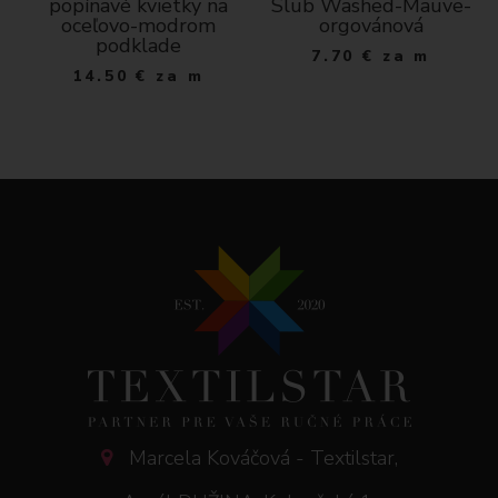
popínavé kvietky na
Slub Washed-Mauve-
oceľovo-modrom
orgovánová
podklade
7.70
€
za m
14.50
€
za m
Marcela Kováčová - Textilstar,