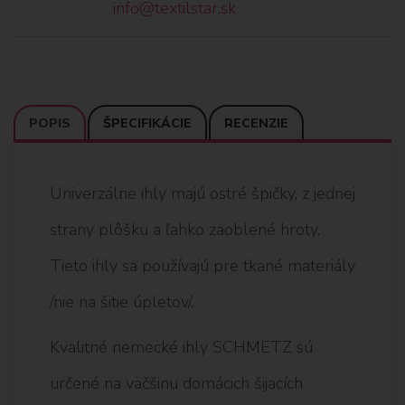
info@textilstar.sk
POPIS
ŠPECIFIKÁCIE
RECENZIE
Univerzálne ihly majú ostré špičky, z jednej
strany plôšku a ľahko zaoblené hroty.
Tieto ihly sa používajú pre tkané materiály
/nie na šitie úpletov/.
Kvalitné nemecké ihly SCHMETZ sú
určené na väčšinu domácich šijacích