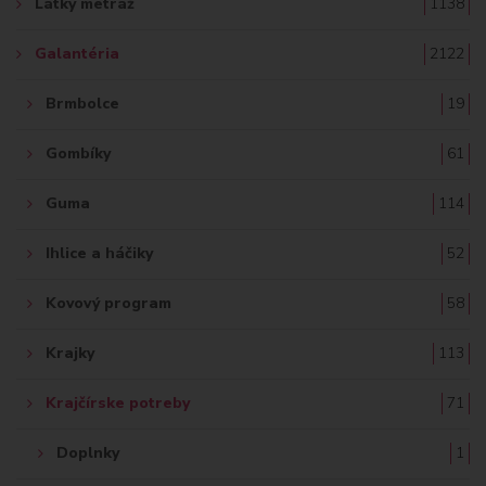
Látky metráž
1138
:
Galantéria
2122
Brmbolce
19
Gombíky
61
Guma
114
Ihlice a háčiky
52
Kovový program
58
Krajky
113
Krajčírske potreby
71
Doplnky
1