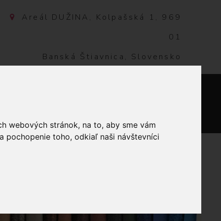
Areál DUŽINA, Kolpašská 1, 969
01
Banská Štiavnica, Slovensko
NTAKT
0
ich webových stránok, na to, aby sme vám
a pochopenie toho, odkiaľ naši návštevníci
LÁTKA ČIERNA MELÍROVÁ