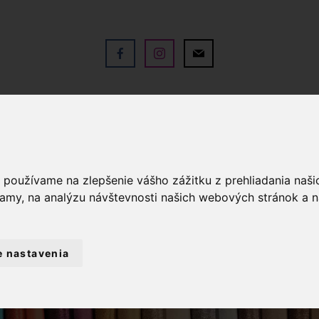
V
OBCHOD
SLUŽBY
KO
a používame na zlepšenie vášho zážitku z prehliadania naš
lamy, na analýzu návštevnosti našich webových stránok a n
e nastavenia
TRÁŽ
BAVLNENÉ LÁTKY
BAVLNENÁ 