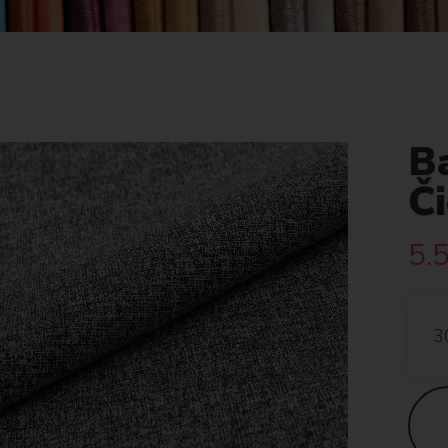
B
Č
5.