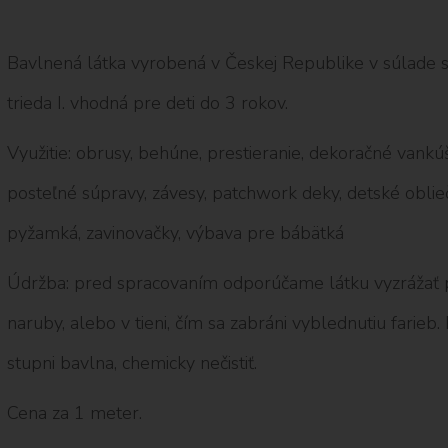
Bavlnená látka vyrobená v Českej Republike v súlade 
trieda I. vhodná pre deti do 3 rokov.
Využitie: obrusy, behúne, prestieranie, dekoračné vankú
posteľné súpravy, závesy, patchwork deky, detské oblieč
pyžamká, zavinovačky, výbava pre bábätká
Údržba: pred spracovaním odporúčame látku vyzrážať p
naruby, alebo v tieni, čím sa zabráni vyblednutiu farieb.
stupni bavlna, chemicky nečistiť.
Cena za 1 meter.