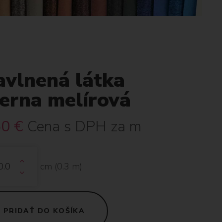
avlnená látka
ierna melírová
50
€
Cena s DPH za m
cm (
0.3
m)
PRIDAŤ DO KOŠÍKA