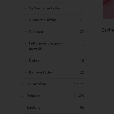
Veľkonočné látky
11
Vianočné látky
71
Bavln
Viskóza
22
teflónové obrusy -
19
metráž
Úplet
18
Ľanové látky
22
Galantéria
2122
Priadze
1029
Záclony
66