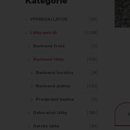
Kategórie
A
Ť
VÝPREDAJ LÁTOK
63
:
Látky metráž
1138
Bavlnené froté
2
Bavlnené látky
524
Bavlnené bordúry
8
Bavlnené plátno
510
Predpraná bavlna
6
Dekoračné látky
365
Detské látky
49