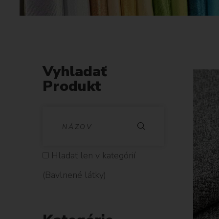
Vyhladať
Produkt
V
Y
H
Hladať len v kategórií
L
(Bavlnené látky)
A
D