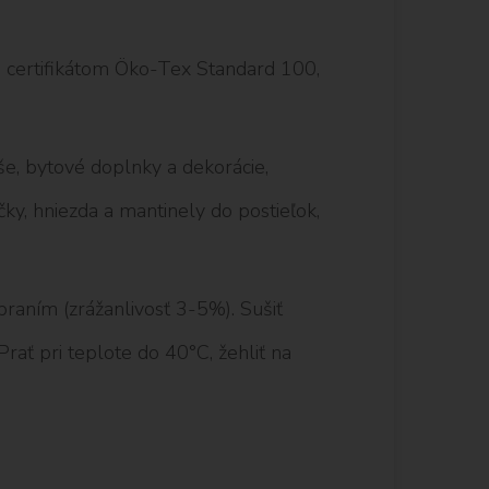
s certifikátom Öko-Tex Standard 100,
še, bytové doplnky a dekorácie,
ky, hniezda a mantinely do postieľok,
raním (zrážanlivosť 3-5%). Sušiť
 Prať pri teplote do 40°C, žehliť na