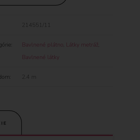
214551/11
órie:
Bavlnené plátno
,
Látky metráž
,
Bavlnené látky
dom:
2.4 m
IE