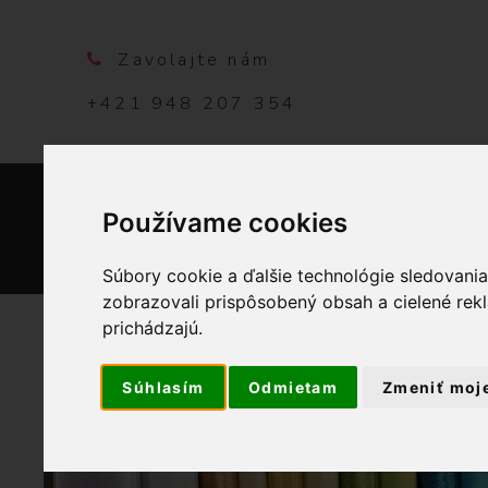
Zavolajte nám
+421 948 207 354
Používame cookies
DOMO
Súbory cookie a ďalšie technológie sledovani
zobrazovali prispôsobený obsah a cielené rek
prichádzajú.
Súhlasím
Odmietam
Zmeniť moj
OBCHOD
LÁTKY ME