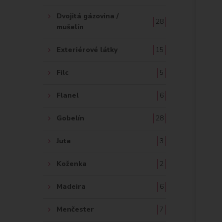
Dvojitá gázovina /
28
mušelín
Exteriérové látky
15
Filc
5
Flanel
6
Gobelín
28
Juta
3
Koženka
2
Madeira
6
Menčester
7