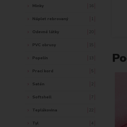
Minky
16
Náplet rebrovaný
1
Odevné látky
20
PVC obrusy
15
Po
Popelín
13
Prací kord
5
Satén
2
Softshell
7
Teplákovina
22
Tyl
4