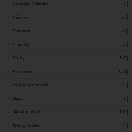
Náplety/ Patenty
30
Nášivky
20
Popruhy
26
Prámiky
31
Stuhy
343
Vyšívanie
654
Výplňový materiál
11
Zipsy
48
Šikmé prúžky
107
Šnúry, šnúrky
11