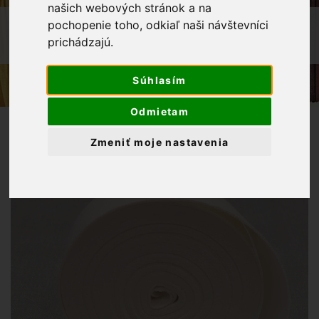
našich webových stránok a na
OBCHOD
GALANTÉRIA
pochopenie toho, odkiaľ naši návštevníci
prichádzajú.
POPRUH 100% BAVLNA-BIELA 30MM
Súhlasím
Odmietam
Zmeniť moje nastavenia