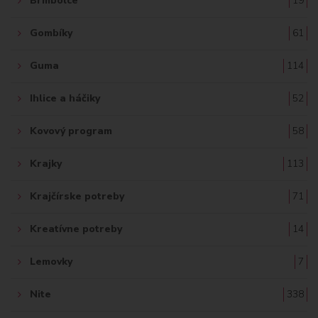
Brmbolce
19
Gombíky
61
Guma
114
Ihlice a háčiky
52
Kovový program
58
Krajky
113
Krajčírske potreby
71
Kreatívne potreby
14
Lemovky
7
Nite
338