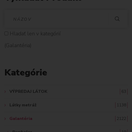
V
Y
Hladať len v kategórií
H
(Galantéria)
L
A
Kategórie
D
A
VÝPREDAJ LÁTOK
63
Ť
Látky metráž
1138
:
Galantéria
2122