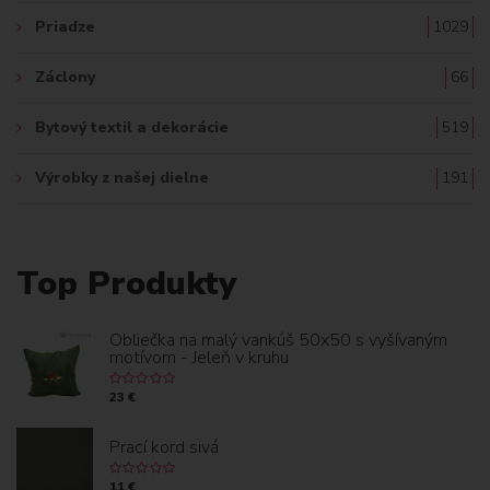
Priadze
1029
Záclony
66
Bytový textil a dekorácie
519
Výrobky z našej dielne
191
Top Produkty
Obliečka na malý vankúš 50x50 s vyšívaným
motívom - Jeleň v kruhu
23 €
Prací kord sivá
11 €