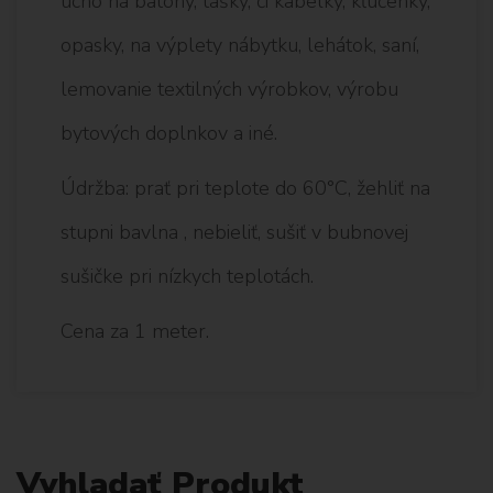
ucho na batohy, tašky, či kabelky, kľúčenky,
opasky, na výplety nábytku, lehátok, saní,
lemovanie textilných výrobkov, výrobu
bytových doplnkov a iné.
Údržba: prať pri teplote do 60°C, žehliť na
stupni bavlna , nebieliť, sušiť v bubnovej
sušičke pri nízkych teplotách.
Cena za 1 meter.
Vyhladať Produkt