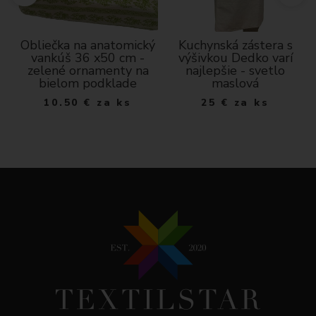
Obliečka na anatomický
Kuchynská zástera s
vankúš 36 x50 cm -
výšivkou Dedko varí
dá
zelené ornamenty na
najlepšie - svetlo
bielom podklade
maslová
10.50
€
za ks
25
€
za ks