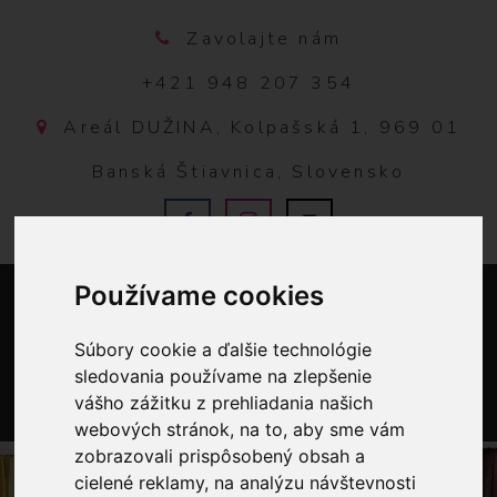
Zavolajte nám
+421 948 207 354
Areál DUŽINA, Kolpašská 1, 969 01
Banská Štiavnica, Slovensko
Používame cookies
Súbory cookie a ďalšie technológie
sledovania používame na zlepšenie
vášho zážitku z prehliadania našich
webových stránok, na to, aby sme vám
0
zobrazovali prispôsobený obsah a
cielené reklamy, na analýzu návštevnosti