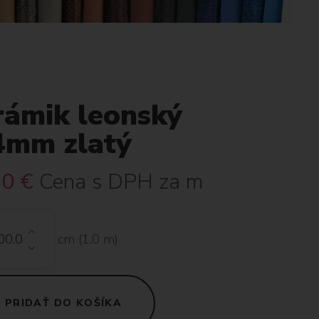
rámik leonský
4mm zlatý
30
€
Cena s DPH za m
cm (
1.0
m)
PRIDAŤ DO KOŠÍKA