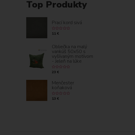
Top Produkty
Prací kord sivá
11 €
Obliečka na malý
vankúš 50x50 s
vyšívaným motívom
- Jeleň na lúke
23 €
Menčester
koňaková
13 €