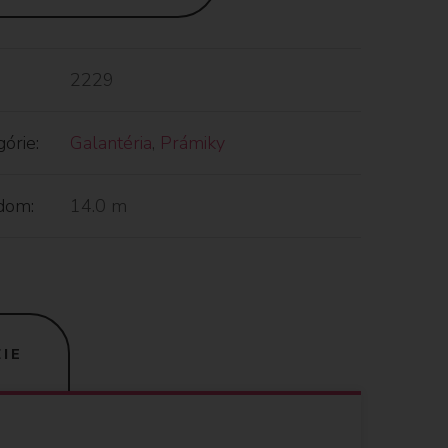
2229
órie:
Galantéria
,
Prámiky
dom:
14.0 m
IE