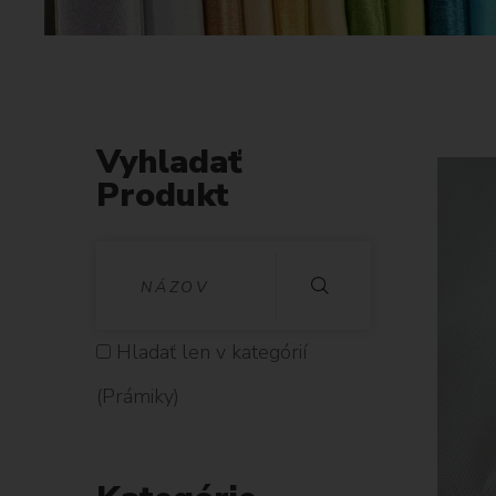
Vyhladať
Produkt
V
Y
H
Hladať len v kategórií
L
(Prámiky)
A
D