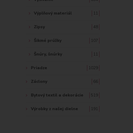
Výplňový materiál
11
Zipsy
48
Šikmé prúžky
107
Šnúry, šnúrky
11
Priadze
1029
Záclony
66
Bytový textil a dekorácie
519
Výrobky z našej dielne
191