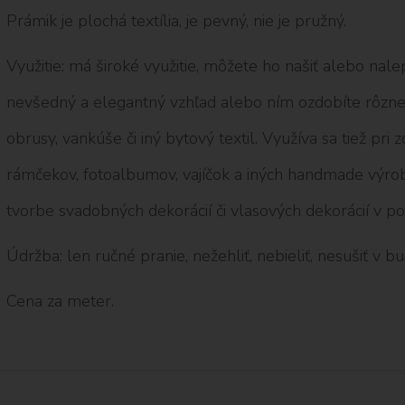
Prámik je plochá textília, je pevný, nie je pružný.
Využitie: má široké využitie, môžete ho našiť alebo nal
nevšedný a elegantný vzhľad alebo ním ozdobíte rôzne 
obrusy, vankúše či iný bytový textil. Využíva sa tiež pr
rámčekov, fotoalbumov, vajíčok a iných handmade výrobk
tvorbe svadobných dekorácií či vlasových dekorácií v p
Údržba: len ručné pranie, nežehliť, nebieliť, nesušiť v b
Cena za meter.