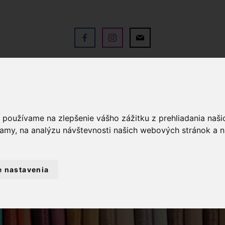
V
OBCHOD
SLUŽBY
KO
a používame na zlepšenie vášho zážitku z prehliadania naš
lamy, na analýzu návštevnosti našich webových stránok a n
e nastavenia
ALANTÉRIA
PRÁMIKY
PRÁMIK LEON