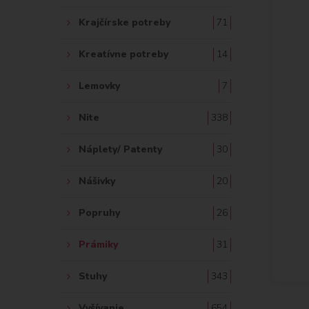
Krajčírske potreby
71
Kreatívne potreby
14
Lemovky
7
Nite
338
Náplety/ Patenty
30
Nášivky
20
Popruhy
26
Prámiky
31
Stuhy
343
Vyšívanie
654