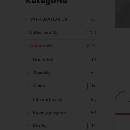
Kategórie
A
Ť
VÝPREDAJ LÁTOK
63
:
Látky metráž
1138
Galantéria
2122
Brmbolce
19
Gombíky
61
Guma
114
Ihlice a háčiky
52
Kovový program
58
Krajky
113