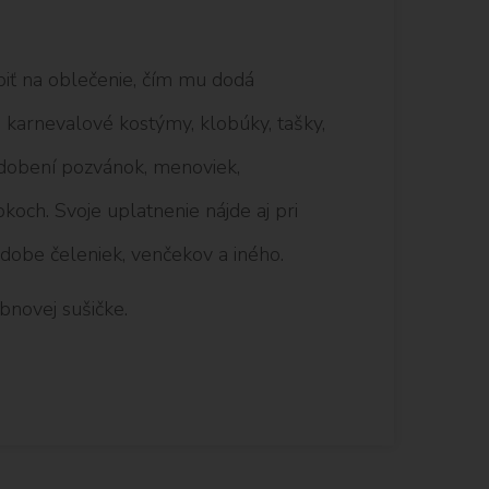
epiť na oblečenie, čím mu dodá
karnevalové kostýmy, klobúky, tašky,
i zdobení pozvánok, menoviek,
och. Svoje uplatnenie nájde aj pri
odobe čeleniek, venčekov a iného.
ubnovej sušičke.