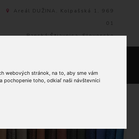
Areál DUŽINA, Kolpašská 1, 969
01
Banská Štiavnica, Slovensko
NTAKT
0
ich webových stránok, na to, aby sme vám
a pochopenie toho, odkiaľ naši návštevníci
SKÝ 14MM ZLATÝ