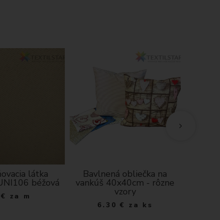
ovacia látka
Bavlnená obliečka na
Bavlnen
UNI106 béžová
vankúš 40x40cm - rôzne
kvie
vzory
vi
€
za m
6.30
€
za ks