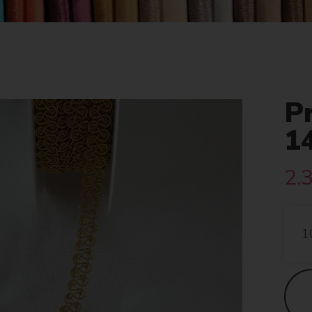
P
1
2.