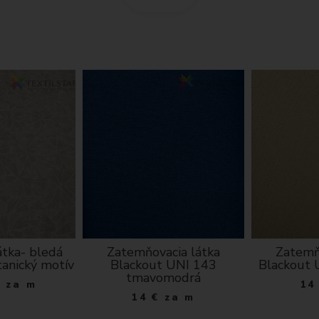
átka- bledá
Zatemňovacia látka
Zatemň
tanický motív
Blackout UNI 143
Blackout 
tmavomodrá
€
za m
14
14
€
za m