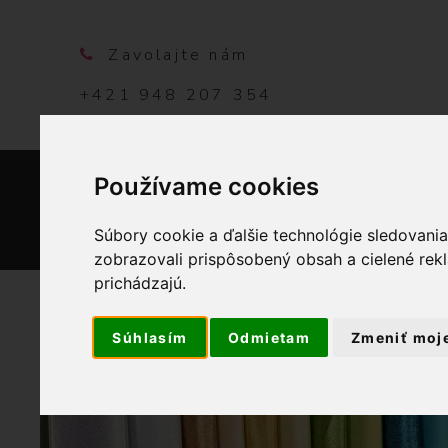
Zavolajte nám
+421 948 207 354
Používame cookies
DOMO
Súbory cookie a ďalšie technológie sledovani
zobrazovali prispôsobený obsah a cielené rek
prichádzajú.
Súhlasím
Odmietam
Zmeniť moj
OBCHOD
G