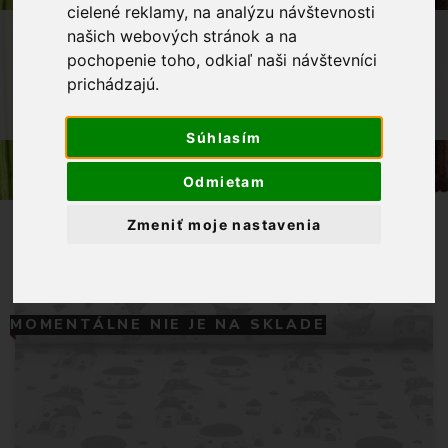
cielené reklamy, na analýzu návštevnosti
OBCHOD
LÁTKY METRÁŽ
našich webových stránok a na
pochopenie toho, odkiaľ naši návštevníci
DEKORAČNÉ LÁTKY
prichádzajú.
DEKORAČNÁ LÁTKA MUCHOTRÁVKOVÉ
DOMČEKY
Súhlasím
Odmietam
Zmeniť moje nastavenia
MOMENTÁLNE NIE JE NA SKLADE