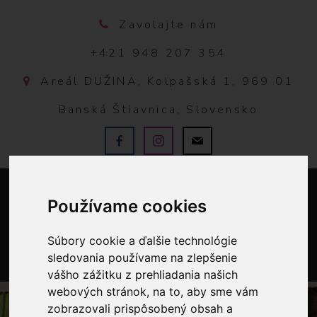
Zavolajte nám
+421 948 207 354
Areál DUŽINA, Kolpašská 1, 969 01
Banská Štiavnica, Slovensko
Používame cookies
Súbory cookie a ďalšie technológie
sledovania používame na zlepšenie
vášho zážitku z prehliadania našich
0
webových stránok, na to, aby sme vám
zobrazovali prispôsobený obsah a