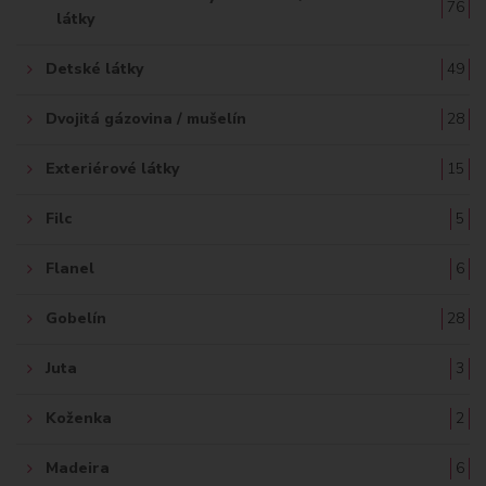
76
látky
Detské látky
49
Dvojitá gázovina / mušelín
28
Exteriérové látky
15
Filc
5
Flanel
6
Gobelín
28
Juta
3
Koženka
2
Madeira
6