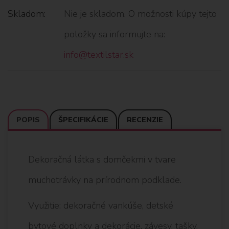
Skladom:
Nie je skladom. O možnosti kúpy tejto
položky sa informujte na:
info@textilstar.sk
POPIS
ŠPECIFIKÁCIE
RECENZIE
Dekoračná látka s domčekmi v tvare
muchotrávky na prírodnom podklade.
Využitie: dekoračné vankúše, detské
bytové doplnky a dekorácie, závesy, tašky,