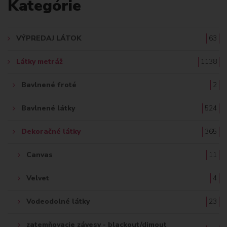
Kategórie
D
A
VÝPREDAJ LÁTOK
63
Ť
Látky metráž
1138
:
Bavlnené froté
2
Bavlnené látky
524
Dekoračné látky
365
Canvas
11
Velvet
4
Vodeodolné látky
23
zatemňovacie závesy - blackout/dimout