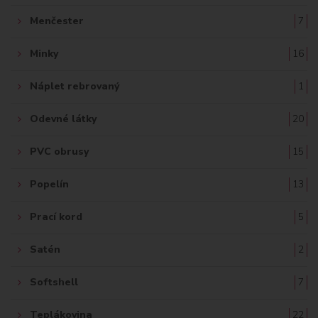
Menčester
7
Minky
16
Náplet rebrovaný
1
Odevné látky
20
PVC obrusy
15
Popelín
13
Prací kord
5
Satén
2
Softshell
7
Teplákovina
22