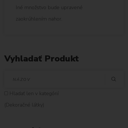
Iné množstvo bude upravené
zaokrúhlením nahor.
Vyhladať Produkt
V
Y
Hladať len v kategórií
H
(Dekoračné látky)
L
A