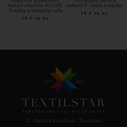
Vianočný gobelínový
Kuchynská zástera
behúň chenille 40x100
veľkosť S -biele srdiečka
Sviečky a vianočná ruža
18
€
za ks
16
€
za ks
Marcela Kováčová - Textilstar,