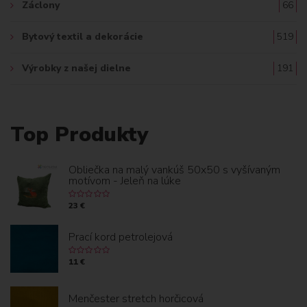
Záclony
66
Bytový textil a dekorácie
519
Výrobky z našej dielne
191
Top Produkty
Obliečka na malý vankúš 50x50 s vyšívaným
motívom - Jeleň na lúke
23 €
Prací kord petrolejová
11 €
Menčester stretch horčicová