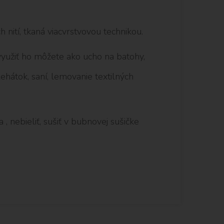
 nití, tkaná viacvrstvovou technikou.
yužiť ho môžete ako ucho na batohy,
lehátok, saní, lemovanie textilných
 , nebieliť, sušiť v bubnovej sušičke