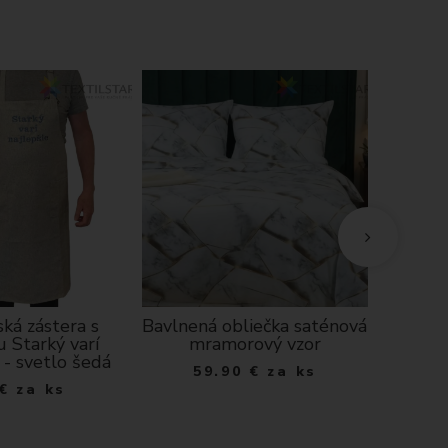
ká zástera s
Bavlnená obliečka saténová
Bavl
u Starký varí
mramorový vzor
exk
 - svetlo šedá
59.90
€
za ks
6
€
za ks