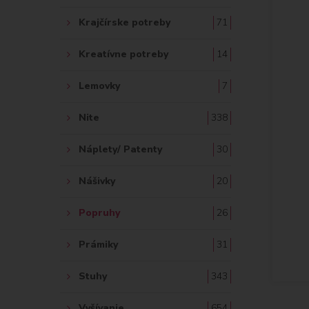
Krajčírske potreby
71
Kreatívne potreby
14
Lemovky
7
Nite
338
Náplety/ Patenty
30
Nášivky
20
Popruhy
26
Prámiky
31
Stuhy
343
Vyšívanie
654