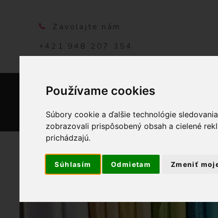
Zavolajte nám
+421 948 207 354
Používame cookies
DOMO
Súbory cookie a ďalšie technológie sledovani
zobrazovali prispôsobený obsah a cielené rek
prichádzajú.
Súhlasím
Odmietam
Zmeniť moj
OBCHOD
GALAN