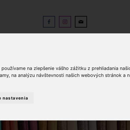
V
OBCHOD
SLUŽBY
KO
a používame na zlepšenie vášho zážitku z prehliadania naš
lamy, na analýzu návštevnosti našich webových stránok a n
e nastavenia
TÉRIA
POPRUHY
POPRUH 100% BA