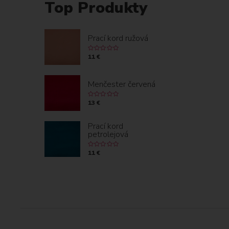
Top Produkty
Prací kord ružová
11 €
Menčester červená
13 €
Prací kord
petrolejová
11 €