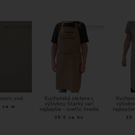
anom, sivá
Kuchynská zástera s
Kuchyns
výšivkou Starký varí
výšivko
€
za m
najlepšie - svetlo hnedá
najlepšie
25
€
za ks
25