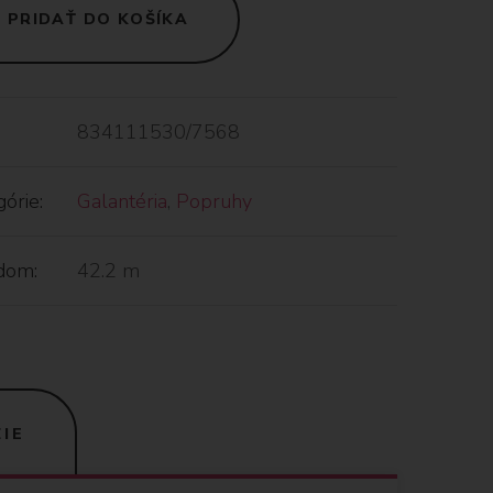
PRIDAŤ DO KOŠÍKA
834111530/7568
órie:
Galantéria
,
Popruhy
dom:
42.2 m
IE