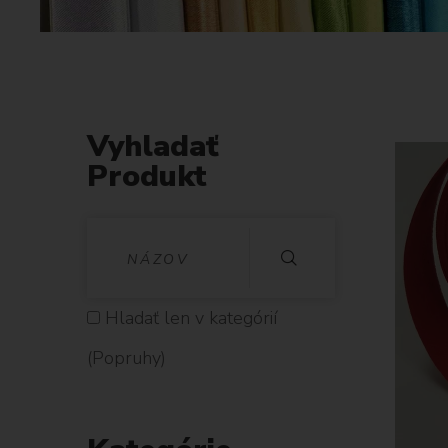
Vyhladať
Produkt
V
Y
H
Hladať len v kategórií
L
(Popruhy)
A
D