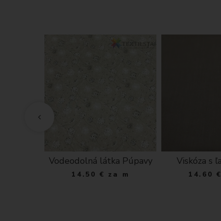
 chenille
Vodeodolná látka Púpavy
Viskóza s ľ
via šedý
14.50
€
za m
14.60
 ks