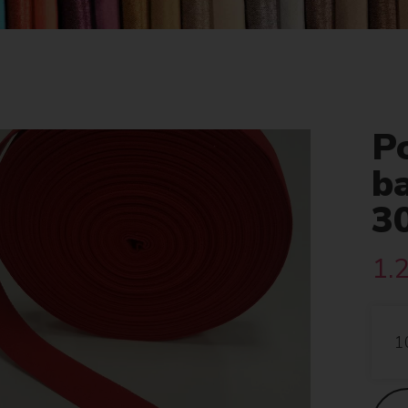
P
b
3
1.