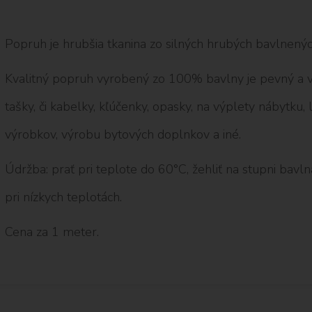
Popruh je hrubšia tkanina zo silných hrubých bavlnených
Kvalitný popruh vyrobený zo 100% bavlny je pevný a v
tašky, či kabelky, kľúčenky, opasky, na výplety nábytku, 
výrobkov, výrobu bytových doplnkov a iné.
Údržba: prať pri teplote do 60°C, žehliť na stupni bavlna
pri nízkych teplotách.
Cena za 1 meter.