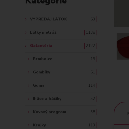
Kategórie
A
Ť
VÝPREDAJ LÁTOK
63
:
Látky metráž
1138
Galantéria
2122
Brmbolce
19
Gombíky
61
Guma
114
Ihlice a háčiky
52
Kovový program
58
Krajky
113