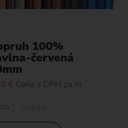
opruh 100%
avlna-červená
0mm
20
€
Cena s DPH za m
cm (
1.0
m)