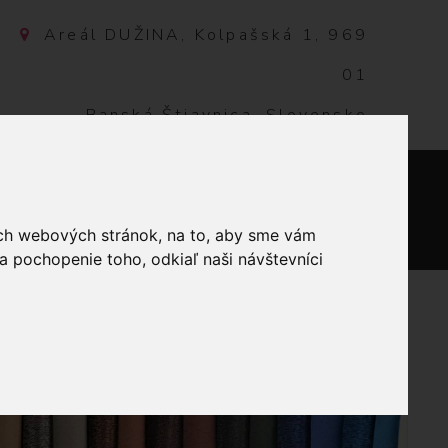
Areál DUŽINA, Kolpašská 1, 969
01
Banská Štiavnica, Slovensko
NTAKT
0
ich webových stránok, na to, aby sme vám
a pochopenie toho, odkiaľ naši návštevníci
VLNA-ČERVENÁ 30MM