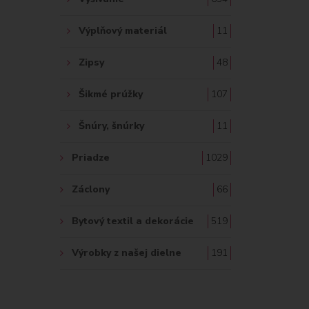
Výplňový materiál
11
Zipsy
48
Šikmé prúžky
107
Šnúry, šnúrky
11
Priadze
1029
Záclony
66
Bytový textil a dekorácie
519
Výrobky z našej dielne
191