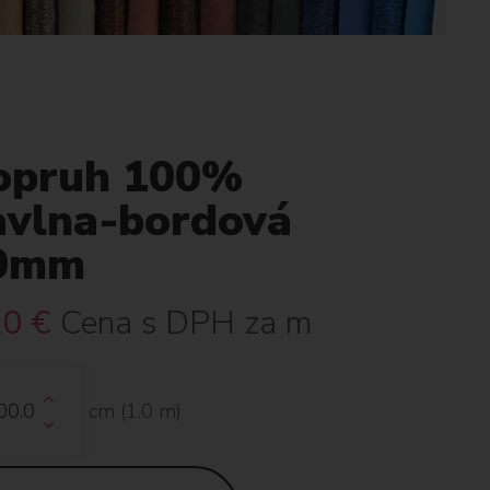
opruh 100%
avlna-bordová
0mm
20
€
Cena s DPH za m
cm (
1.0
m)