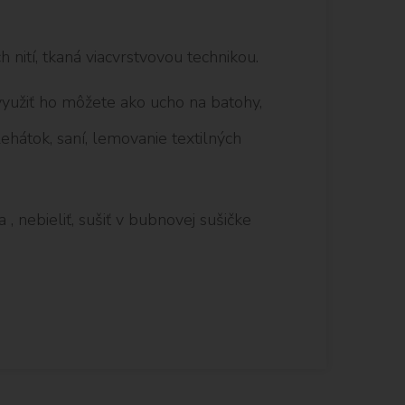
 nití, tkaná viacvrstvovou technikou.
yužiť ho môžete ako ucho na batohy,
lehátok, saní, lemovanie textilných
 , nebieliť, sušiť v bubnovej sušičke