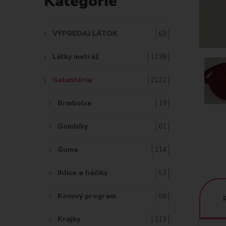
Kategórie
A
Ť
VÝPREDAJ LÁTOK
63
:
Látky metráž
1138
Galantéria
2122
Brmbolce
19
Gombíky
61
Guma
114
Ihlice a háčiky
52
Kovový program
58
Krajky
113