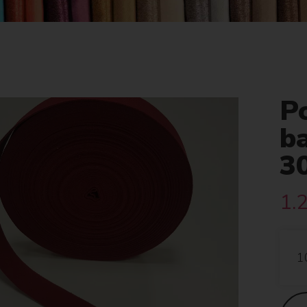
P
b
3
1.