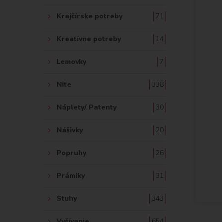
Krajčírske potreby
71
Kreatívne potreby
14
Lemovky
7
Nite
338
Náplety/ Patenty
30
Nášivky
20
Popruhy
26
Prámiky
31
Stuhy
343
Vyšívanie
654