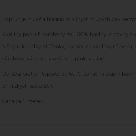
Popruh je hrubšia tkanina zo silných hrubých bavlnených
Kvalitný popruh vyrobený zo 100% bavlny je pevný a v
tašky, či kabelky, kľúčenky, opasky, na výplety nábytku, 
výrobkov, výrobu bytových doplnkov a iné.
Údržba: prať pri teplote do 60°C, žehliť na stupni bavlna
pri nízkych teplotách.
Cena za 1 meter.