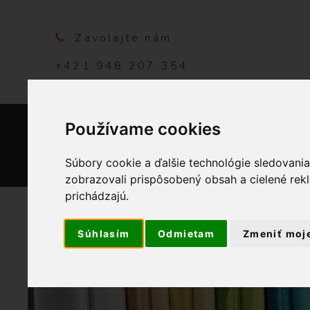
Zavolajte nám
+421 948 207 354
Používame cookies
DOMO
Súbory cookie a ďalšie technológie sledovani
zobrazovali prispôsobený obsah a cielené rek
prichádzajú.
Súhlasím
Odmietam
Zmeniť moj
OBCHOD