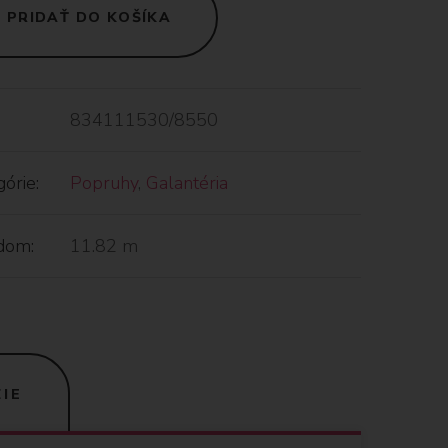
PRIDAŤ DO KOŠÍKA
834111530/8550
órie:
Popruhy
,
Galantéria
dom:
11.82 m
IE