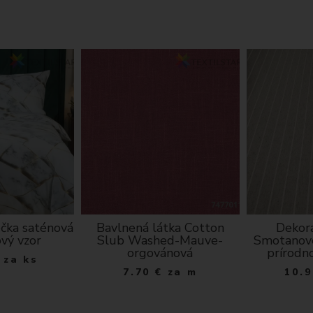
ečka saténová
Bavlnená látka Cotton
Dekora
vý vzor
Slub Washed-Mauve-
Smotanové
orgovánová
prírodn
za ks
7.70
€
za m
10.9