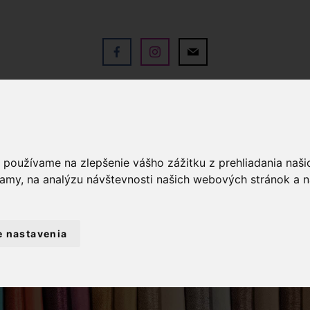
V
OBCHOD
SLUŽBY
KO
a používame na zlepšenie vášho zážitku z prehliadania naš
lamy, na analýzu návštevnosti našich webových stránok a n
e nastavenia
GALANTÉRIA
POPRUH 100% BAVLNA-B