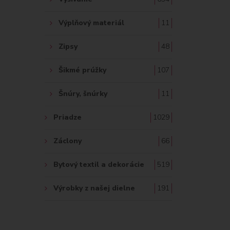
Výplňový materiál
11
Zipsy
48
Šikmé prúžky
107
Šnúry, šnúrky
11
Priadze
1029
Záclony
66
Bytový textil a dekorácie
519
Výrobky z našej dielne
191