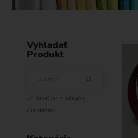
Vyhladať
Produkt
V
Y
H
Hladať len v kategórií
L
(Galantéria)
A
D