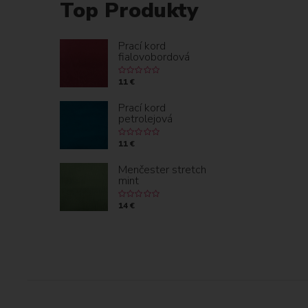
Top Produkty
Prací kord
fialovobordová
11 €
Prací kord
petrolejová
11 €
Menčester stretch
mint
14 €