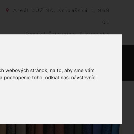
Areál DUŽINA, Kolpašská 1, 969
01
Banská Štiavnica, Slovensko
NTAKT
0
ich webových stránok, na to, aby sme vám
a pochopenie toho, odkiaľ naši návštevníci
ORDOVÁ 30MM