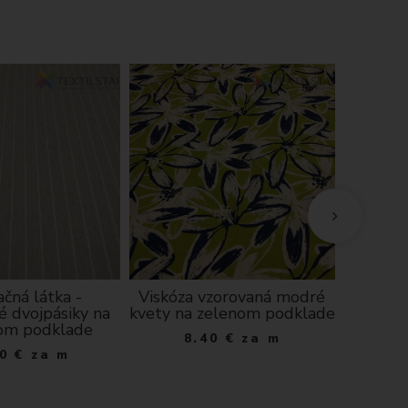
čná látka -
Viskóza vzorovaná modré
Kuchynsk
 dvojpásiky na
kvety na zelenom podklade
- 
om podklade
8.40
€
za m
1
0
€
za m