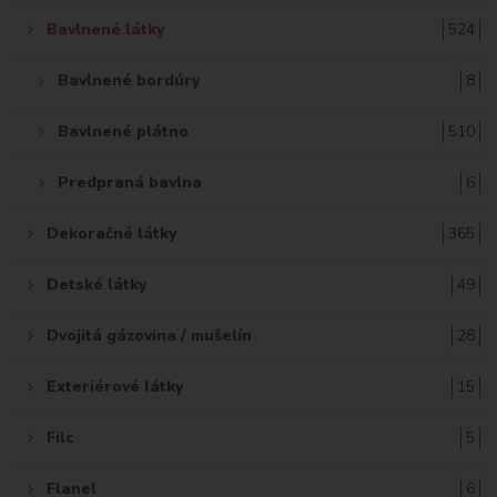
Bavlnené látky
524
Bavlnené bordúry
8
Bavlnené plátno
510
Predpraná bavlna
6
Dekoračné látky
365
Detské látky
49
Dvojitá gázovina / mušelín
28
Exteriérové látky
15
Filc
5
Flanel
6