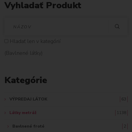
Vyhladať Produkt
V
Y
Hladať len v kategórií
H
(Bavlnené látky)
L
A
Kategórie
D
A
VÝPREDAJ LÁTOK
63
Ť
Látky metráž
1138
:
Bavlnené froté
2