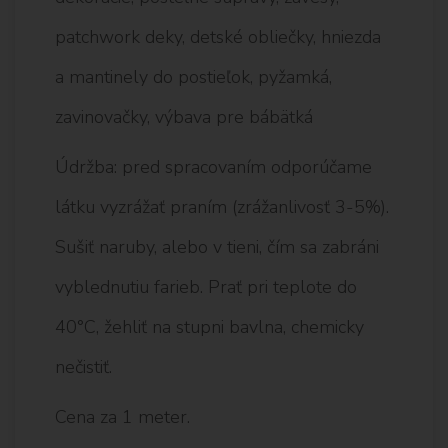
patchwork deky, detské obliečky, hniezda
a mantinely do postieľok, pyžamká,
zavinovačky, výbava pre bábätká
Údržba: pred spracovaním odporúčame
látku vyzrážať praním (zrážanlivosť 3-5%).
Sušiť naruby, alebo v tieni, čím sa zabráni
vyblednutiu farieb. Prať pri teplote do
40°C, žehliť na stupni bavlna, chemicky
nečistiť.
Cena za 1 meter.