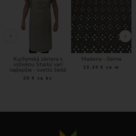
Kuchynská zástera s
Madeira - čierna
a
výšivkou Starký varí
13.20
€
za m
najlepšie - svetlo šedá
25
€
za ks