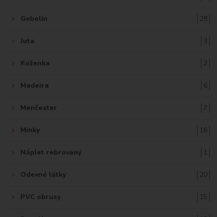
Gobelín
28
Juta
3
Koženka
2
Madeira
6
Menčester
7
Minky
16
Náplet rebrovaný
1
Odevné látky
20
PVC obrusy
15