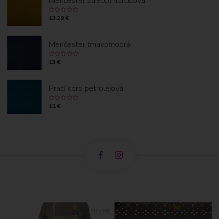
Menčester stretch horčicová
13.29 €
Menčester tmavomodrá
13 €
Prací kord petrolejová
11 €