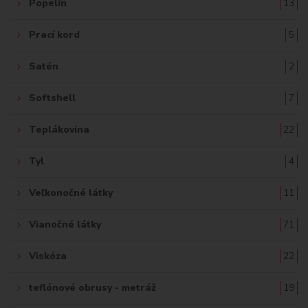
Popelín
13
Prací kord
5
Satén
2
Softshell
7
Teplákovina
22
Tyl
4
Veľkonočné látky
11
Vianočné látky
71
Viskóza
22
teflónové obrusy - metráž
19