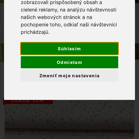
zobrazovali prispôsobený obsah a
cielené reklamy, na analýzu návštevnosti
OBCHOD
LÁTKY METRÁŽ
našich webových stránok a na
BAVLNENÉ LÁTKY
pochopenie toho, odkiaľ naši návštevníci
BAVLNENÁ LÁTKA SVETLORUŽOVÁ S
prichádzajú.
NEPRAVIDELNÝMI HVIEZDIČKAMI
Súhlasím
Odmietam
Zmeniť moje nastavenia
ZĽAVA 10%