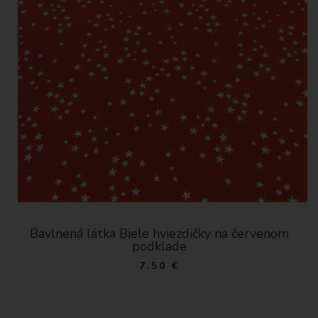
Bavlnená látka Biele hviezdičky na červenom
podklade
7.50 €