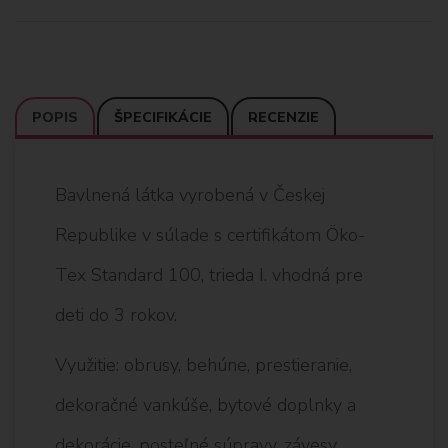
POPIS
ŠPECIFIKÁCIE
RECENZIE
Bavlnená látka vyrobená v Českej
Republike v súlade s certifikátom Öko-
Tex Standard 100, trieda I. vhodná pre
deti do 3 rokov.
Využitie: obrusy, behúne, prestieranie,
dekoračné vankúše, bytové doplnky a
dekorácie, posteľné súpravy, závesy,