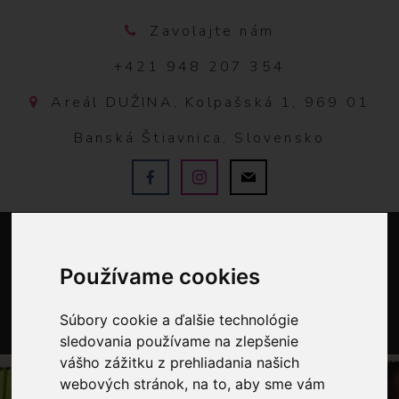
Zavolajte nám
+421 948 207 354
Areál DUŽINA, Kolpašská 1, 969 01
Banská Štiavnica, Slovensko
Používame cookies
Súbory cookie a ďalšie technológie
sledovania používame na zlepšenie
0
vášho zážitku z prehliadania našich
webových stránok, na to, aby sme vám