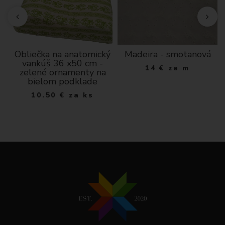
Obliečka na anatomický
Madeira - smotanová
vankúš 36 x50 cm -
14
€
za m
zelené ornamenty na
bielom podklade
10.50
€
za ks