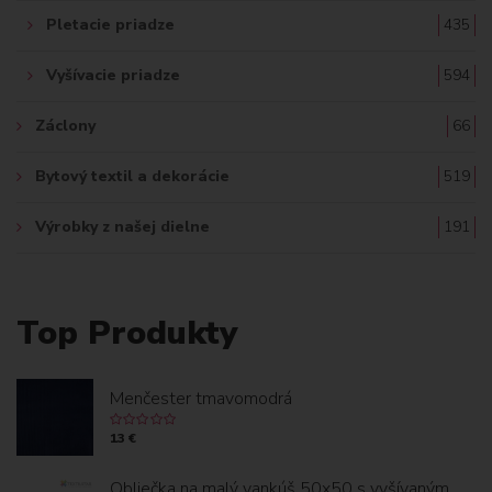
Pletacie priadze
435
Vyšívacie priadze
594
Záclony
66
Bytový textil a dekorácie
519
Výrobky z našej dielne
191
Top Produkty
Menčester tmavomodrá
13 €
Obliečka na malý vankúš 50x50 s vyšívaným