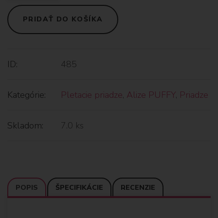
PRIDAŤ DO KOŠÍKA
ID:
485
Kategórie:
Pletacie priadze
,
Alize PUFFY
,
Priadze
Skladom:
7.0 ks
POPIS
ŠPECIFIKÁCIE
RECENZIE