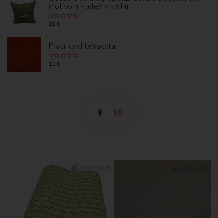
motívom - Jeleň v kruhu
23 €
Prací kord terrakota
11 €