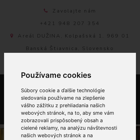
Zavolajte nám
+421 948 207 354
Areál DUŽINA, Kolpašská 1, 969 01
Banská Štiavnica, Slovensko
Používame cookies
Súbory cookie a ďalšie technológie
sledovania používame na zlepšenie
vášho zážitku z prehliadania našich
webových stránok, na to, aby sme vám
zobrazovali prispôsobený obsah a
0
cielené reklamy, na analýzu návštevnosti
našich webových stránok a na