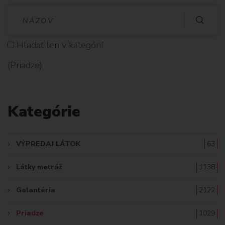
V
Y
Hladať len v kategórií
H
(Priadze)
L
A
Kategórie
D
A
VÝPREDAJ LÁTOK
63
Ť
Látky metráž
1138
:
Galantéria
2122
Priadze
1029