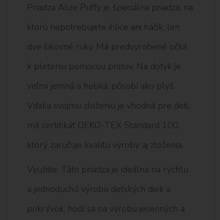
Priadza Alize Puffy je špeciálna priadza, na
ktorú nepotrebujete ihlice ani háčik, len
dve šikovné ruky. Má predvyrobené očká
k pleteniu pomocou prstov. Na dotyk je
veľmi jemná a hebká, pôsobí ako plyš.
Vďaka svojmu zloženiu je vhodná pre deti,
má certifikát OEKO-TEX Standard 100,
ktorý zaručuje kvalitu výroby aj zloženia.
Využitie: Táto priadza je ideálna na rýchlu
a jednoduchú výrobu detských diek a
prikrývok, hodí sa na výrobu jesenných a