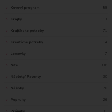
Kovový program
58
Krajky
113
Krajčírske potreby
71
Kreatívne potreby
14
Lemovky
7
Nite
338
Náplety/ Patenty
30
Nášivky
20
Popruhy
26
Prámiky
31