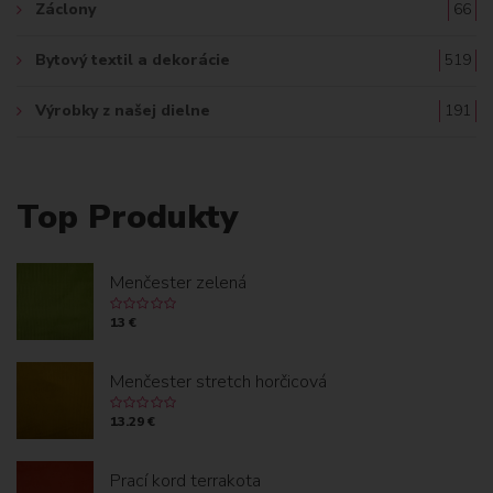
Záclony
66
Bytový textil a dekorácie
519
Výrobky z našej dielne
191
Top Produkty
Menčester zelená
13 €
Menčester stretch horčicová
13.29 €
Prací kord terrakota