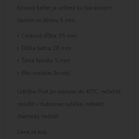
Kovový bežec je určený ku špirálovým
zipsom so šírkou 5 mm.
Celková dĺžka: 35 mm
Dĺžka tiahla: 28 mm
Šírka špirály: 5 mm
Bez aretácie (brzdy)
Údržba: Prať pri teplote do 40°C, nežehliť,
nesušiť v bubnovej sušičke, nebieliť,
chemicky nečistiť.
Cena za kus.