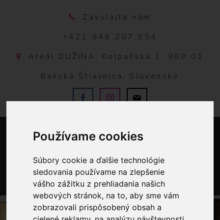
Zavolajte nám
+421 948 207 354
Areál DUŽINA, Kolpašská 1, 969 01
Banská Štiavnica, Slovensko
Používame cookies
Súbory cookie a ďalšie technológie
sledovania používame na zlepšenie
vášho zážitku z prehliadania našich
0
webových stránok, na to, aby sme vám
zobrazovali prispôsobený obsah a
cielené reklamy, na analýzu návštevnosti