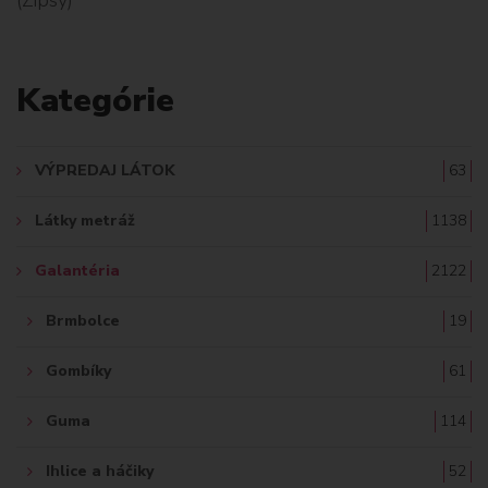
L
A
Kategórie
D
A
VÝPREDAJ LÁTOK
63
Ť
Látky metráž
1138
:
Galantéria
2122
Brmbolce
19
Gombíky
61
Guma
114
Ihlice a háčiky
52