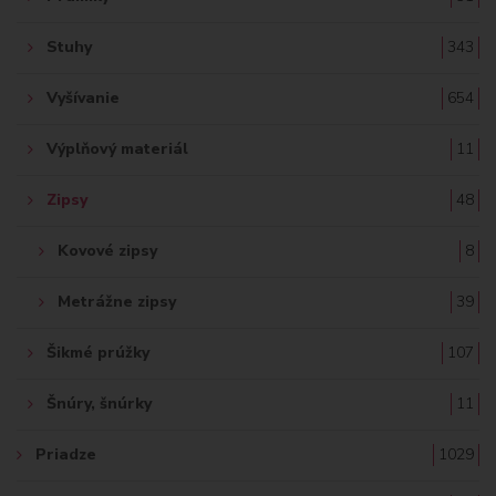
Stuhy
343
Vyšívanie
654
Výplňový materiál
11
Zipsy
48
Kovové zipsy
8
Metrážne zipsy
39
Šikmé prúžky
107
Šnúry, šnúrky
11
Priadze
1029