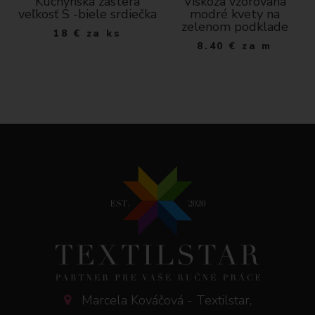
10
Kuchynská zástera
Viskóza vzorovaná
veľkosť S -biele srdiečka
modré kvety na
zelenom podklade
18
€
za ks
8.40
€
za m
Marcela Kováčová - Textilstar,