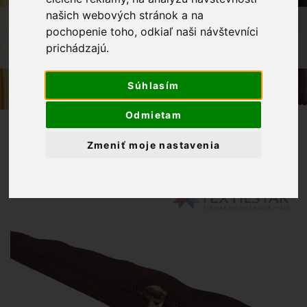
našich webových stránok a na
OBCHOD
GALANTÉRIA
ZIPSY
pochopenie toho, odkiaľ naši návštevníci
JAZDEC NA ŠPIRÁLOVÝ ZIPS 5MM -
prichádzajú.
HNEDÁ
Súhlasím
Odmietam
Zmeniť moje nastavenia