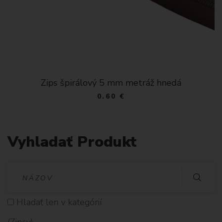
Zips špirálový 5 mm metráž hnedá
0.60 €
Vyhladať Produkt
V
Y
Hladať len v kategórií
H
(Zipsy)