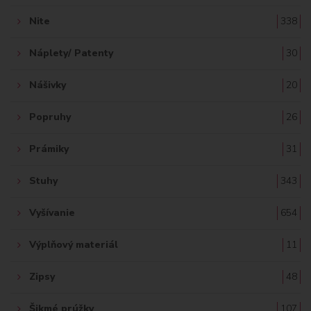
Nite
338
Náplety/ Patenty
30
Nášivky
20
Popruhy
26
Prámiky
31
Stuhy
343
Vyšívanie
654
Výplňový materiál
11
Zipsy
48
Šikmé prúžky
107