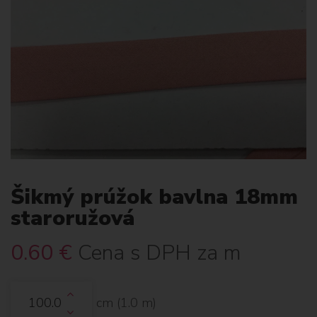
Šikmý prúžok bavlna 18mm
staroružová
0.60
€
Cena s DPH za m
cm (
1.0
m)