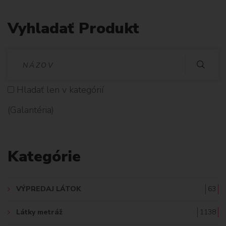
Vyhladať Produkt
V
Y
Hladať len v kategórií
H
(Galantéria)
L
A
Kategórie
D
A
VÝPREDAJ LÁTOK
63
Ť
Látky metráž
1138
: