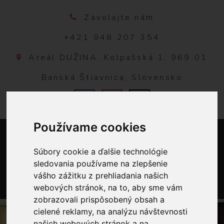
Zavolajte nám
+421 948 207 354
Areál DUŽINA, Kolpašská 1, 969 01
Banská Štiavnica, Slovensko
Používame cookies
Súbory cookie a ďalšie technológie
sledovania používame na zlepšenie
vášho zážitku z prehliadania našich
webových stránok, na to, aby sme vám
0
zobrazovali prispôsobený obsah a
cielené reklamy, na analýzu návštevnosti
našich webových stránok a na