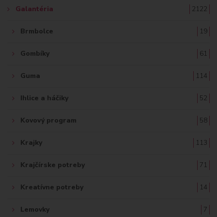
Galantéria
2122
Brmbolce
19
Gombíky
61
Guma
114
Ihlice a háčiky
52
Kovový program
58
Krajky
113
Krajčírske potreby
71
Kreatívne potreby
14
Lemovky
7