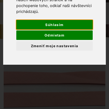
pochopenie toho, odkiaľ naši návštevníci
OBCHOD
GALANTÉRIA
prichádzajú.
ŠIKMÝ PRÚŽOK BAVLNA 18MM
STARORUŽOVÁ
Súhlasím
Odmietam
Zmeniť moje nastavenia