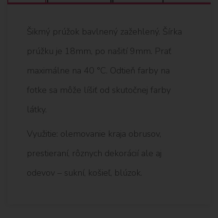
Šikmý prúžok bavlnený zažehlený. Šírka
prúžku je 18mm, po našití 9mm. Prať
maximálne na 40 °C. Odtieň farby na
fotke sa môže líšiť od skutočnej farby
látky.
Využitie: olemovanie kraja obrusov,
prestieraní, rôznych dekorácií ale aj
odevov – sukní, košieľ, blúzok.