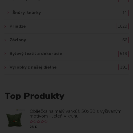
Šnúry, šnúrky
11
Priadze
1029
Záclony
66
Bytový textil a dekorácie
519
Výrobky z našej dielne
191
Top Produkty
Obliečka na malý vankúš 50x50 s vyšívaným
motívom - Jeleň v kruhu
23 €