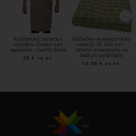
dá
Kuchynská zástera s
Obliečka na anatomický
ý
výšivkou Dedko varí
vankúš 36 x50 cm -
najlepšie - svetlo šedá
zelené ornamenty na
bielom podklade
25
€
za ks
10.50
€
za ks