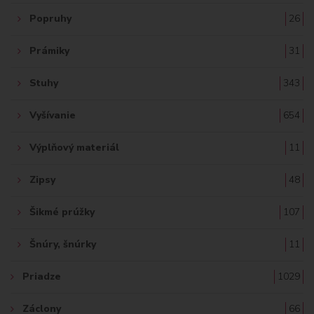
Popruhy
26
Prámiky
31
Stuhy
343
Vyšívanie
654
Výplňový materiál
11
Zipsy
48
Šikmé prúžky
107
Šnúry, šnúrky
11
Priadze
1029
Záclony
66