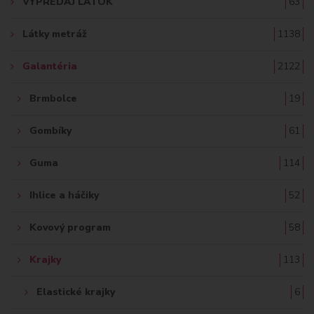
VÝPREDAJ LÁTOK
63
Ť
Látky metráž
1138
:
Galantéria
2122
Brmbolce
19
Gombíky
61
Guma
114
Ihlice a háčiky
52
Kovový program
58
Krajky
113
Elastické krajky
6