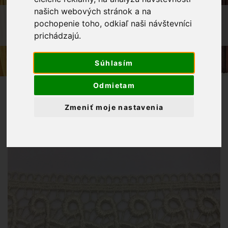
našich webových stránok a na
OBCHOD
GALANTÉRIA
KRAJKY
pochopenie toho, odkiaľ naši návštevníci
prichádzajú.
KRAJKA VZDUŠNÁ 65 MM SMOTANOVÁ
Súhlasím
Odmietam
Zmeniť moje nastavenia