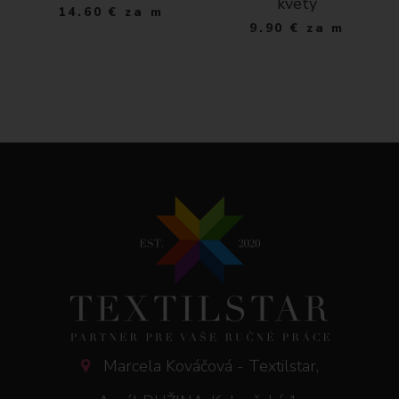
kvety
14.60
€
za m
9.90
€
za m
Marcela Kováčová - Textilstar,