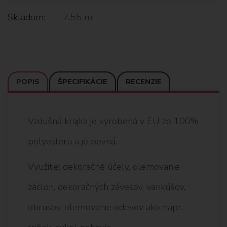
Skladom:
7.55 m
POPIS
ŠPECIFIKÁCIE
RECENZIE
Vzdušná krajka je vyrobená v EU zo 100%
polyesteru a je pevná.
Využitie: dekoračné účely, olemovanie
záclon, dekoračných závesov, vankúšov,
obrusov, olemovanie odevov ako napr.