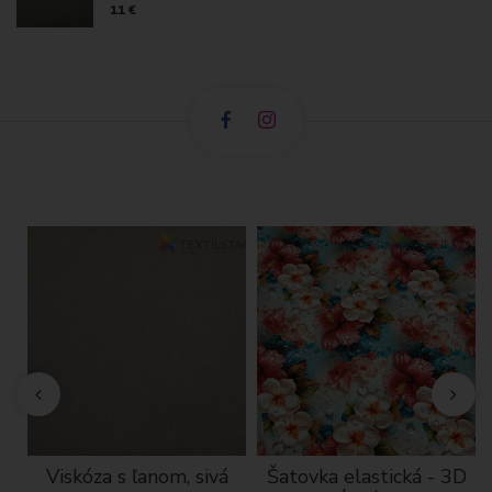
11 €
né
Viskóza s ľanom, sivá
Šatovka elastická - 3D