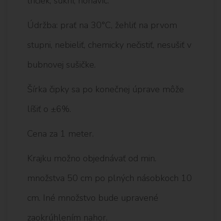
tričiek, sukní, nohavíc.
Údržba: prať na 30°C, žehliť na prvom
stupni, nebieliť, chemicky nečistiť, nesušiť v
bubnovej sušičke.
Šírka čipky sa po konečnej úprave môže
líšiť o ±6%.
Cena za 1 meter.
Krajku možno objednávať od min.
množstva 50 cm po plných násobkoch 10
cm. Iné množstvo bude upravené
zaokrúhlením nahor.