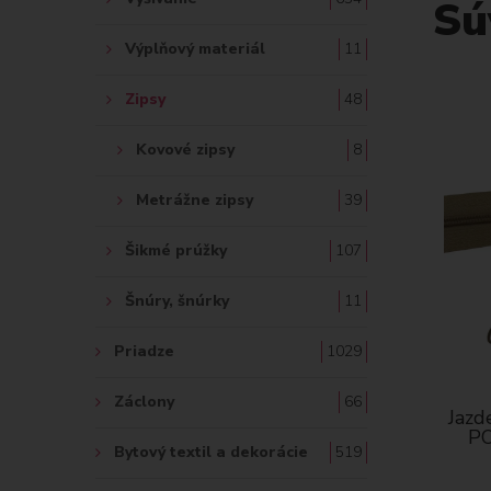
Sú
Výplňový materiál
11
Zipsy
48
Kovové zipsy
8
Metrážne zipsy
39
Šikmé prúžky
107
Šnúry, šnúrky
11
Priadze
1029
Záclony
66
Jazd
PO
Bytový textil a dekorácie
519