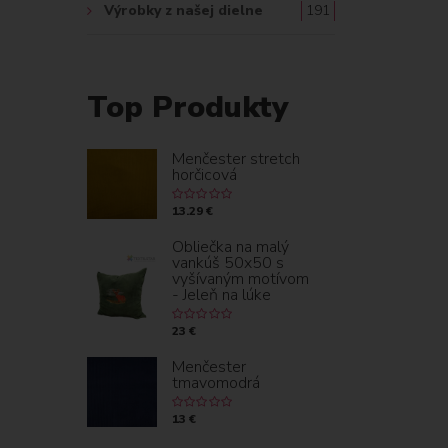
Výrobky z našej dielne
191
Top Produkty
Menčester stretch
horčicová
13.29 €
Obliečka na malý
vankúš 50x50 s
vyšívaným motívom
- Jeleň na lúke
23 €
Menčester
tmavomodrá
13 €