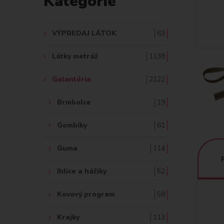
Kategórie
A
Ť
VÝPREDAJ LÁTOK
63
:
Látky metráž
1138
Galantéria
2122
Brmbolce
19
Gombíky
61
Guma
114
Ihlice a háčiky
52
Kovový program
58
Krajky
113