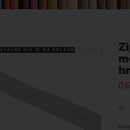
Z
TÁLNE NIE JE NA SKLADE
m
h
0.
ID:
Kateg