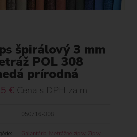
ips špirálový 3 mm
etráž POL 308
nedá prírodná
65
€
Cena s DPH za m
050716-308
órie:
Galantéria
,
Metrážne zipsy
,
Zipsy