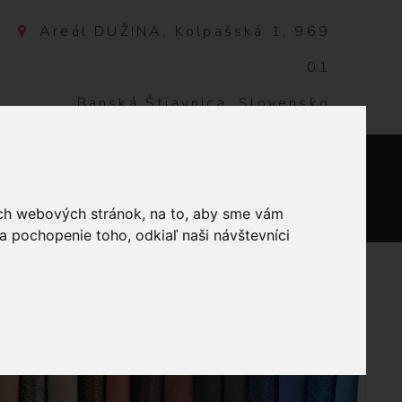
Areál DUŽINA, Kolpašská 1, 969
01
Banská Štiavnica, Slovensko
NTAKT
0
ich webových stránok, na to, aby sme vám
a pochopenie toho, odkiaľ naši návštevníci
ÁŽ POL 308 HNEDÁ PRÍRODNÁ