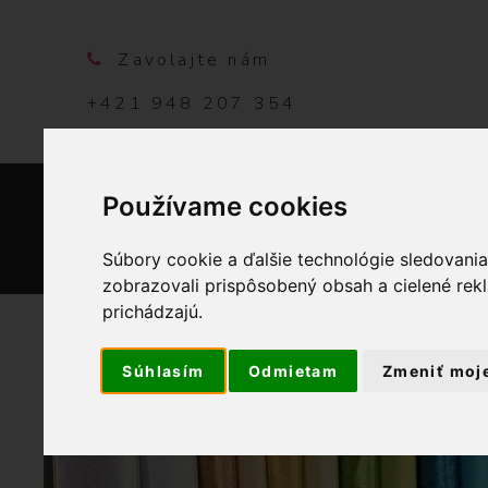
Zavolajte nám
+421 948 207 354
Používame cookies
DOMO
Súbory cookie a ďalšie technológie sledovani
zobrazovali prispôsobený obsah a cielené rek
prichádzajú.
Súhlasím
Odmietam
Zmeniť moj
OBCHOD
GALANTÉRIA