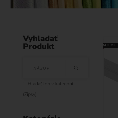
Vyhladať
Produkt
MOMEN
V
Y
H
Hladať len v kategórií
L
(Zipsy)
A
D