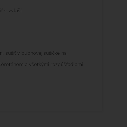
 si zvlášť
i, sušiť v bubnovej sušičke na,
chlóreténom a všetkými rozpúšťadlami