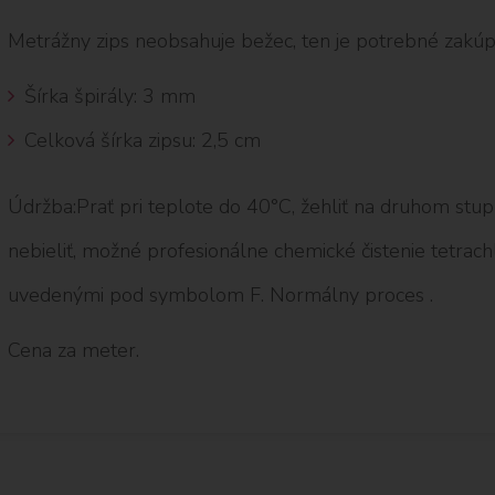
Metrážny zips neobsahuje bežec, ten je potrebné zakúpiť
Šírka špirály: 3 mm
Celková šírka zipsu: 2,5 cm
Údržba:Prať pri teplote do 40°C, žehliť na druhom stupn
nebieliť, možné profesionálne chemické čistenie tetra
uvedenými pod symbolom F. Normálny proces .
Cena za meter.