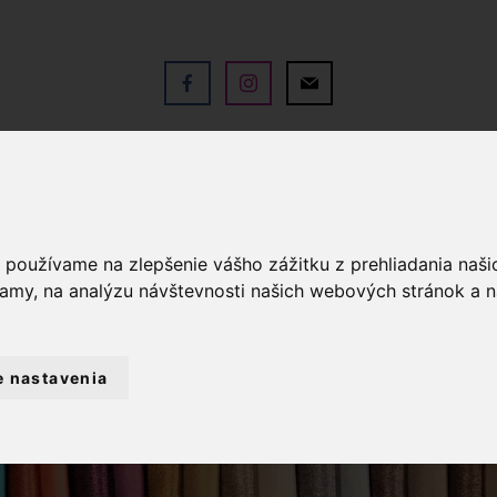
V
OBCHOD
SLUŽBY
KO
a používame na zlepšenie vášho zážitku z prehliadania naš
lamy, na analýzu návštevnosti našich webových stránok a n
e nastavenia
ZIPSY
ZIPS ŠPIRÁLOVÝ 3 MM METR