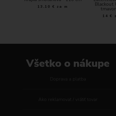
o varí
Blackout
13.10
€
za m
o maslová
tmavo
ks
14
€
Všetko o nákupe
Doprava a platba
Ako reklamovat / vrátiť tovar