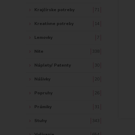
Krajčírske potreby
71
Kreatívne potreby
14
Lemovky
7
Nite
338
Náplety/ Patenty
30
Nášivky
20
Popruhy
26
Prámiky
31
Stuhy
343
Vyšívanie
654