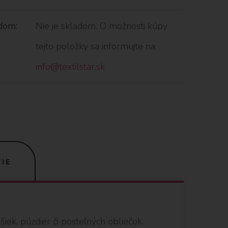
dom:
Nie je skladom. O možnosti kúpy
tejto položky sa informujte na:
info@textilstar.sk
IE
iek, púzdier či posteľných obliečok.