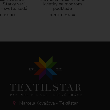
u Starký varí
kvietky na modrom
S - 
 - svetlo šedá
podklade
€
za ks
8.90
€
za m
Marcela Kováčová - Textilstar,