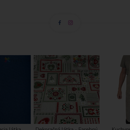
cia látka
Dekoračná látka - Farebný
Kuchyns