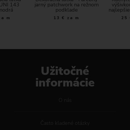
 UNI 143
jarný patchwork na režnom
výšivko
modrá
podklade
najlepšie
za m
13
€
za m
25
Užitočné
informácie
O nás
Často kladené otázky