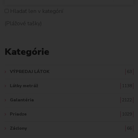
Y
Hladať len v kategórií
H
(Plážové tašky)
L
A
Kategórie
D
A
VÝPREDAJ LÁTOK
63
Ť
Látky metráž
1138
:
Galantéria
2122
Priadze
1029
Záclony
66