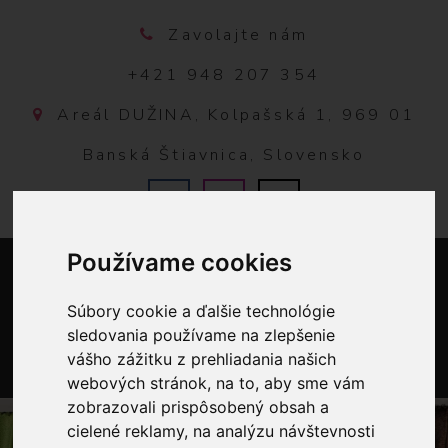
Zavolajte nám
+421 948 207 354
Areál DUŽINA, Kolpašská 1, 969 01
Banská Štiavnica, Slovensko
Používame cookies
Súbory cookie a ďalšie technológie
sledovania používame na zlepšenie
vášho zážitku z prehliadania našich
webových stránok, na to, aby sme vám
0
zobrazovali prispôsobený obsah a
cielené reklamy, na analýzu návštevnosti