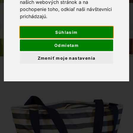
našich webových stránok a na
pochopenie toho, odkiaľ naši návštevníci
OBCHOD
VÝROBKY Z NAŠEJ DIELNE
prichádzajú.
PLÁŽOVÉ TAŠKY
Súhlasím
PLÁŽOVÁ TAŠKA MODRÁ S PÁSIKOM
Odmietam
Zmeniť moje nastavenia