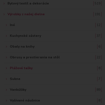
Bytový textil a dekorácie
519
Výrobky z našej dielne
191
Iné
12
Kuchynské zástery
37
Obaly na knihy
6
Obrusy a prestierania na stôl
22
Plážové tašky
8
Sukne
7
Vankúšiky
89
Vyšívané náušnice
8