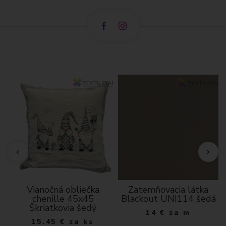
Vianočná obliečka
Zatemňovacia látka
chenille 45x45
Blackout UNI114 šedá
Škriatkovia šedý
14
€
za m
15.45
€
za ks