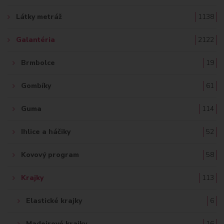
Ť
Látky metráž
1138
:
Galantéria
2122
Brmbolce
19
Gombíky
61
Guma
114
Ihlice a háčiky
52
Kovový program
58
Krajky
113
Elastické krajky
6
Madeirové krajky
16