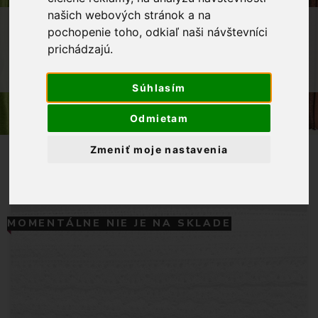
našich webových stránok a na
OBCHOD
GALANTÉRIA
KRAJKY
pochopenie toho, odkiaľ naši návštevníci
prichádzajú.
PALIČKOVANÉ KRAJKY
KRAJKA PALIČKOVANÁ 17 MM BIELA
Súhlasím
Odmietam
Zmeniť moje nastavenia
MOMENTÁLNE NIE JE NA SKLADE