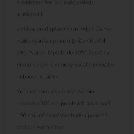
kreatívnom tvorení, slávnostnom
aranžovaní.
Údržba: pred spracovaním odporúčame
krajku vyzrážať praním (zrážanlivosť 4-
6%). Prať pri teplote do 30°C, žehliť na
prvom stupni, chemicky nečistiť, nesušiť v
bubnovej sušičke.
Krajku možno objednávať od min.
množstva 100 cm po plných násobkoch
100 cm. Iné množstvo bude upravené
zaokrúhlením nahor.