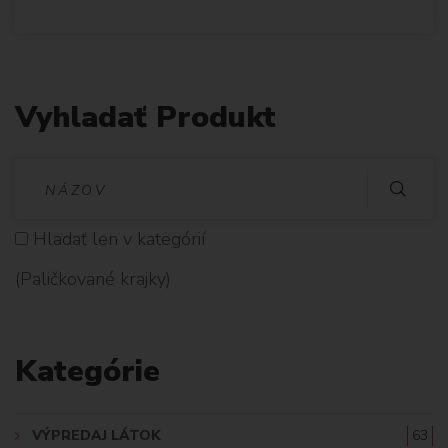
Vyhladať Produkt
V
Y
Hladať len v kategórií
H
(Paličkované krajky)
L
A
Kategórie
D
A
VÝPREDAJ LÁTOK
63