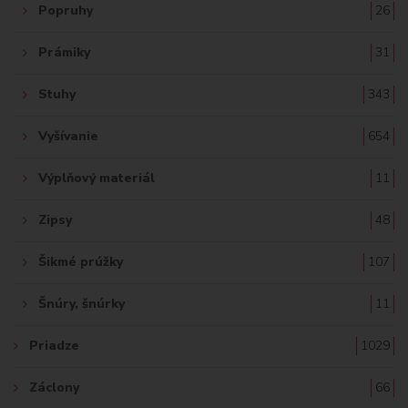
Popruhy
26
Prámiky
31
Stuhy
343
Vyšívanie
654
Výplňový materiál
11
Zipsy
48
Šikmé prúžky
107
Šnúry, šnúrky
11
Priadze
1029
Záclony
66