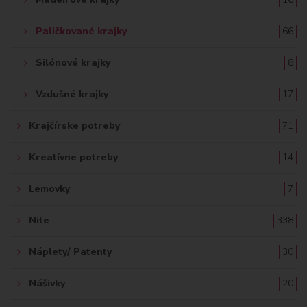
Paličkované krajky
66
Silónové krajky
8
Vzdušné krajky
17
Krajčírske potreby
71
Kreatívne potreby
14
Lemovky
7
Nite
338
Náplety/ Patenty
30
Nášivky
20