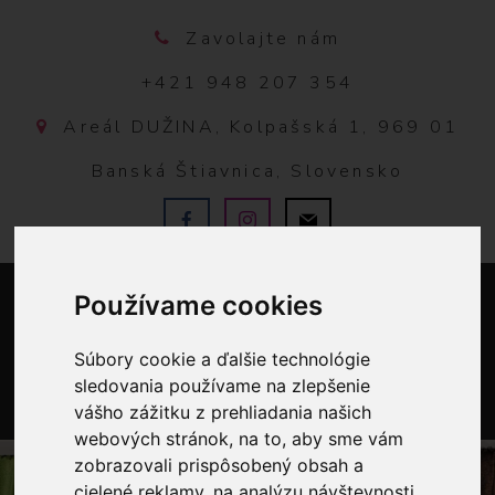
Zavolajte nám
+421 948 207 354
Areál DUŽINA, Kolpašská 1, 969 01
Banská Štiavnica, Slovensko
Používame cookies
Súbory cookie a ďalšie technológie
sledovania používame na zlepšenie
vášho zážitku z prehliadania našich
0
webových stránok, na to, aby sme vám
zobrazovali prispôsobený obsah a
cielené reklamy, na analýzu návštevnosti