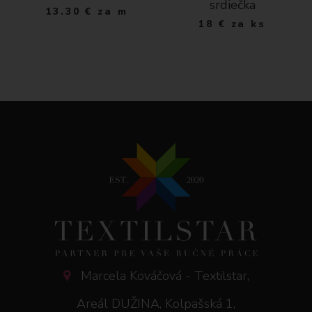
srdiečka
13.30
€
za m
18
€
za ks
Marcela Kováčová - Textilstar,
Areál DUŽINA, Kolpašská 1,