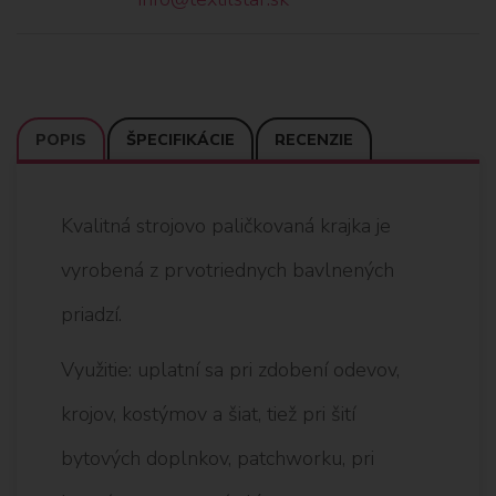
POPIS
ŠPECIFIKÁCIE
RECENZIE
Kvalitná strojovo paličkovaná krajka je
vyrobená z prvotriednych bavlnených
priadzí.
Využitie: uplatní sa pri zdobení odevov,
krojov, kostýmov a šiat, tiež pri šití
bytových doplnkov, patchworku, pri