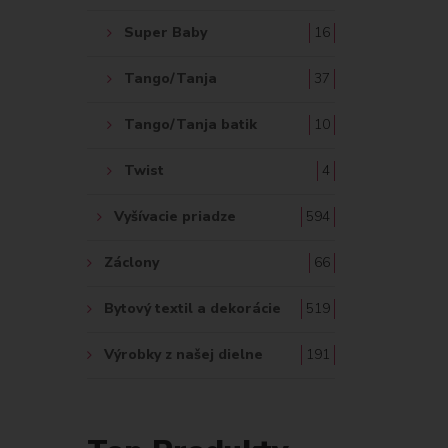
Super Baby
16
Tango/Tanja
37
Tango/Tanja batik
10
Twist
4
Vyšívacie priadze
594
Záclony
66
Bytový textil a dekorácie
519
Výrobky z našej dielne
191