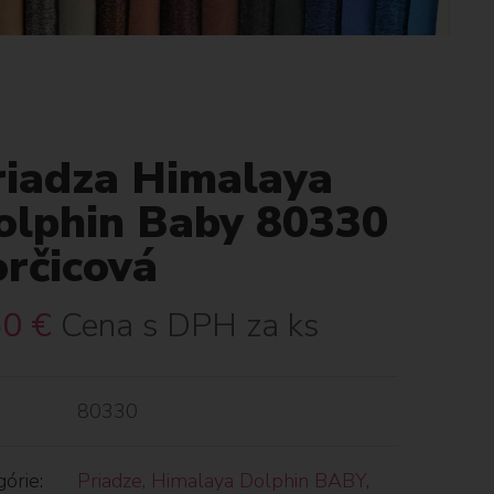
riadza Himalaya
olphin Baby 80330
orčicová
50
€
Cena s DPH za ks
80330
órie:
Priadze
,
Himalaya Dolphin BABY
,