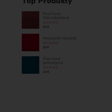
Top Produkty
Prací kord
fialovobordová
11 €
Menčester červená
13 €
Prací kord
petrolejová
11 €