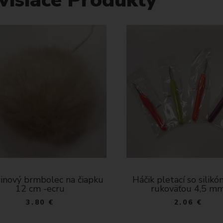
inový brmbolec na čiapku
Háčik pletací so silik
12 cm -ecru
rukoväťou 4,5 m
3.80 €
2.06 €