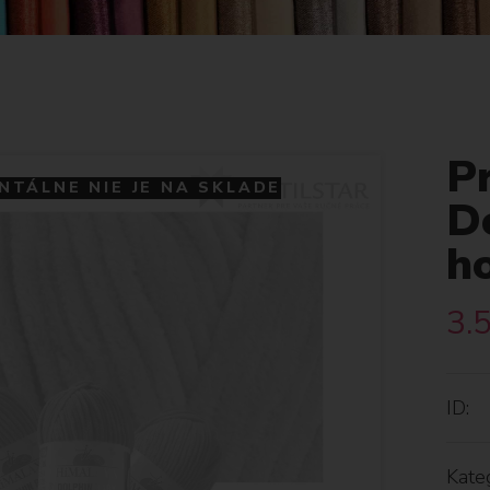
P
TÁLNE NIE JE NA SKLADE
D
h
3.
ID:
Kateg