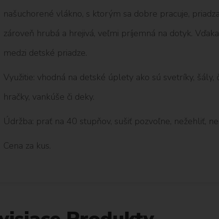
našuchorené vlákno, s ktorým sa dobre pracuje, priadza 
zároveň hrubá a hrejivá, veľmi príjemná na dotyk. Vďak
medzi detské priadze.
Využitie: vhodná na detské úplety ako sú svetríky, šály, č
hračky, vankúše či deky.
Údržba: prať na 40 stupňov, sušiť pozvoľne, nežehliť, neb
Cena za kus.
visiace Produkty