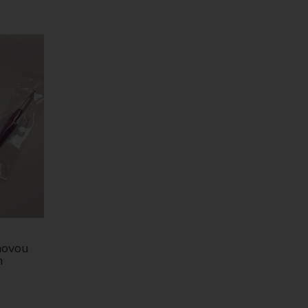
ónovou
m