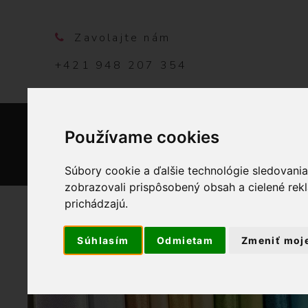
Zavolajte nám
+421 948 207 354
Používame cookies
DOMO
Súbory cookie a ďalšie technológie sledovani
zobrazovali prispôsobený obsah a cielené rek
prichádzajú.
Súhlasím
Odmietam
Zmeniť moj
OBCHOD
PRIADZE