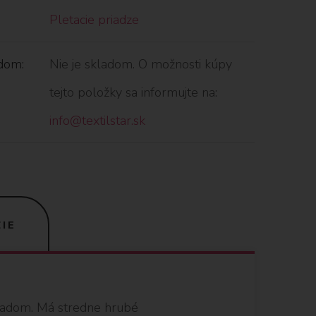
Pletacie priadze
dom:
Nie je skladom. O možnosti kúpy
tejto položky sa informujte na:
info@textilstar.sk
IE
ľadom. Má stredne hrubé