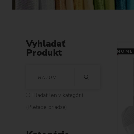
Vyhladať
Produkt
MOMEN
V
Y
H
Hladať len v kategórií
L
(Pletacie priadze)
A
D