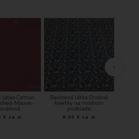
 látka Cotton
Bavlnená látka Drobné
Vianočn
shed-Mauve-
kvietky na modrom
45x45
ovánová
podklade
1
0
€
za m
8.90
€
za m