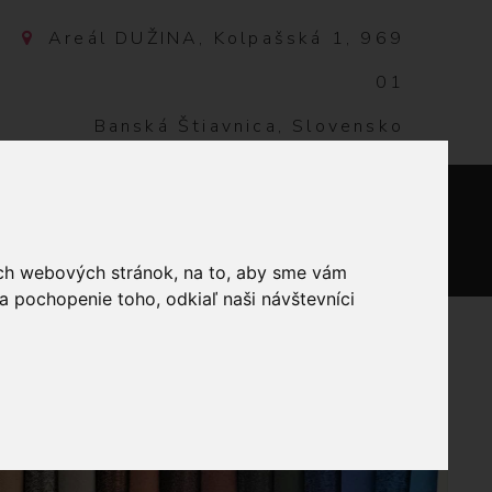
Areál DUŽINA, Kolpašská 1, 969
01
Banská Štiavnica, Slovensko
NTAKT
0
ich webových stránok, na to, aby sme vám
a pochopenie toho, odkiaľ naši návštevníci
LPHIN BABY 80330 HORČICOVÁ