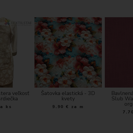
tera veľkosť
Šatovka elastická - 3D
Bavlnená
srdiečka
kvety
Slub Wa
org
za ks
9.90
€
za m
7.7