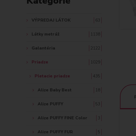
Kategórie
A
Ť
VÝPREDAJ LÁTOK
63
:
Látky metráž
1138
Galantéria
2122
Priadze
1029
Pletacie priadze
435
Alize Baby Best
18
Alize PUFFY
53
Alize PUFFY FINE Color
3
Alize PUFFY FUR
5