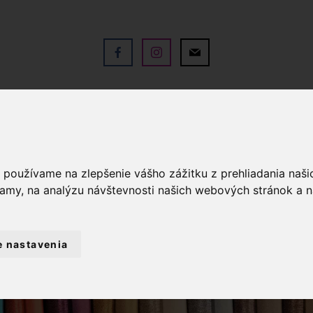
V
OBCHOD
SLUŽBY
KO
a používame na zlepšenie vášho zážitku z prehliadania naš
lamy, na analýzu návštevnosti našich webových stránok a n
e nastavenia
PLETACIE PRIADZE
PRIADZA HIMALAYA DO