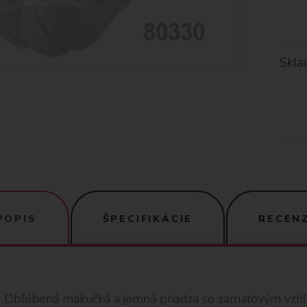
Skla
POPIS
ŠPECIFIKÁCIE
RECENZ
Obľúbená mäkučká a jemná priadza so zamatovým vzh