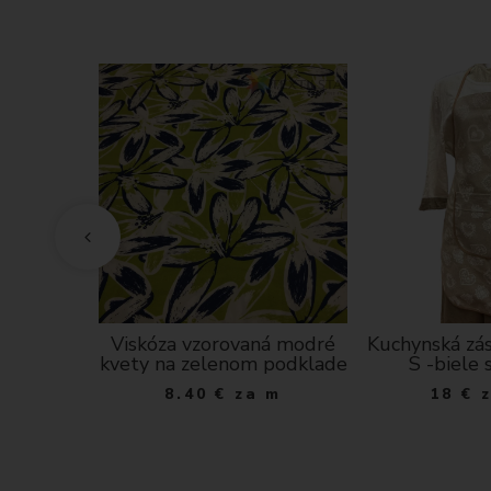
a RAMON-
Viskóza vzorovaná modré
Kuchynská zás
kvety na zelenom podklade
S -biele 
 m
8.40
€
za m
18
€