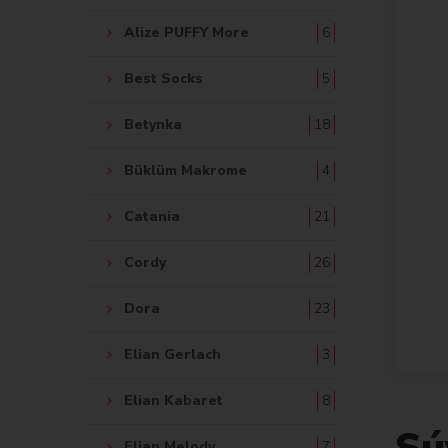
Alize PUFFY More
6
Best Socks
5
Betynka
18
Büklüm Makrome
4
Catania
21
Cordy
26
Dora
23
Elian Gerlach
3
Elian Kabaret
8
Sú
Elian Melody
7