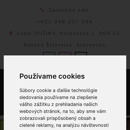
Zavolajte nám
+421 948 207 354
Areál DUŽINA, Kolpašská 1, 969 01
Banská Štiavnica, Slovensko
Používame cookies
Súbory cookie a ďalšie technológie
sledovania používame na zlepšenie
vášho zážitku z prehliadania našich
webových stránok, na to, aby sme vám
0
zobrazovali prispôsobený obsah a
cielené reklamy, na analýzu návštevnosti