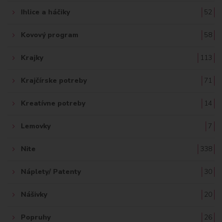
Ihlice a háčiky
52
Kovový program
58
Krajky
113
Krajčírske potreby
71
Kreatívne potreby
14
Lemovky
7
Nite
338
Náplety/ Patenty
30
Nášivky
20
Popruhy
26