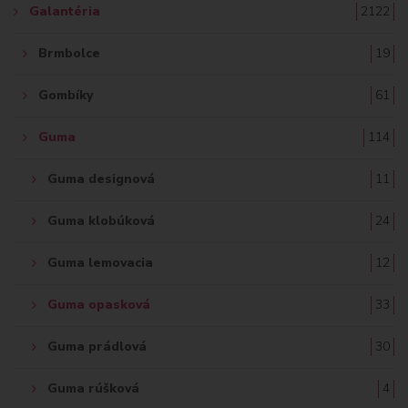
Galantéria
2122
Brmbolce
19
Gombíky
61
Guma
114
Guma designová
11
Guma klobúková
24
Guma lemovacia
12
Guma opasková
33
Guma prádlová
30
Guma rúšková
4