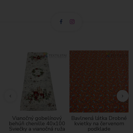
Vianočný gobelínový
Bavlnená látka Drobné
behúň chenille 40x100
kvietky na červenom
dá
Sviečky a vianočná ruža
podklade