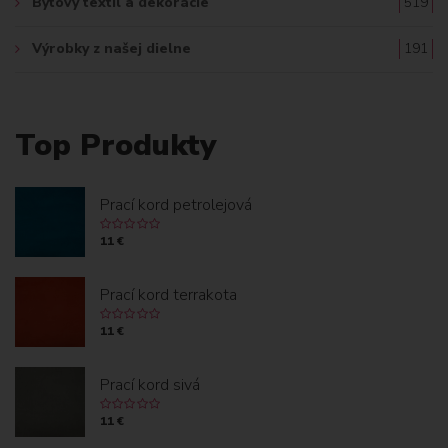
Bytový textil a dekorácie
519
Výrobky z našej dielne
191
Top Produkty
Prací kord petrolejová
11 €
Prací kord terrakota
11 €
Prací kord sivá
11 €