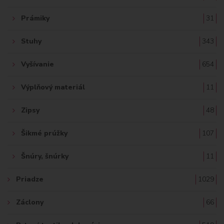
Prámiky
31
Stuhy
343
Vyšívanie
654
Výplňový materiál
11
Zipsy
48
Šikmé prúžky
107
Šnúry, šnúrky
11
Priadze
1029
Záclony
66