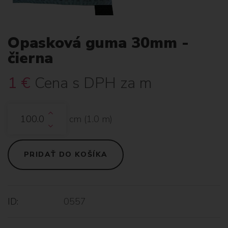
Opasková guma 30mm -
čierna
1
€
Cena s DPH za m
cm (
1.0
m)
PRIDAŤ DO KOŠÍKA
ID:
0557