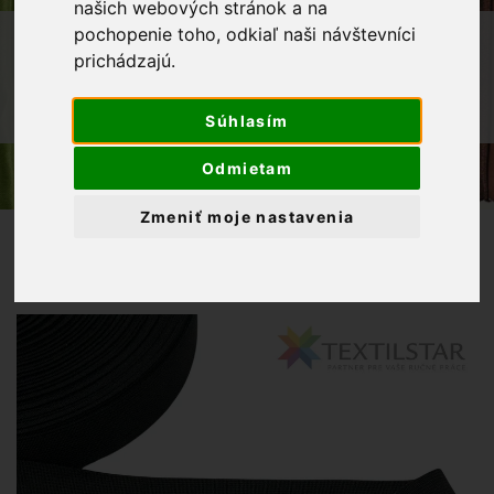
našich webových stránok a na
pochopenie toho, odkiaľ naši návštevníci
OBCHOD
GALANTÉRIA
GUMA
prichádzajú.
GUMA OPASKOVÁ
Súhlasím
OPASKOVÁ GUMA 30MM - ČIERNA
Odmietam
Zmeniť moje nastavenia