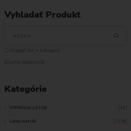
Vyhladať Produkt
V
Y
Hladať len v kategórií
H
(Guma opasková)
L
A
Kategórie
D
A
VÝPREDAJ LÁTOK
63
Ť
Látky metráž
1138
: