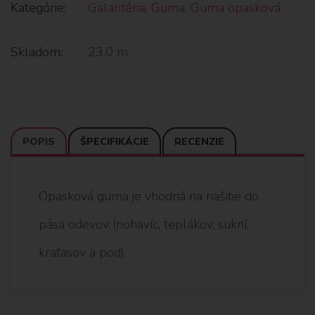
Kategórie:
Galantéria
,
Guma
,
Guma opasková
Skladom:
23.0 m
POPIS
ŠPECIFIKÁCIE
RECENZIE
Opasková guma je vhodná na našitie do
pása odevov (nohavíc, teplákov, sukní,
kraťasov a pod).