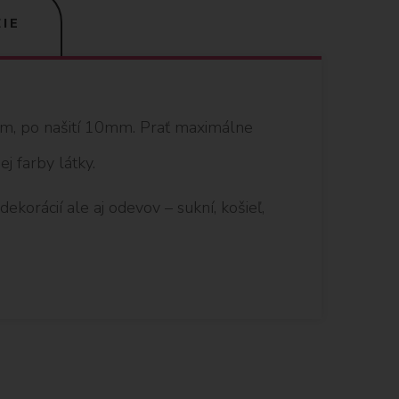
IE
mm, po našití 10mm. Prať maximálne
j farby látky.
ekorácií ale aj odevov – sukní, košieľ,