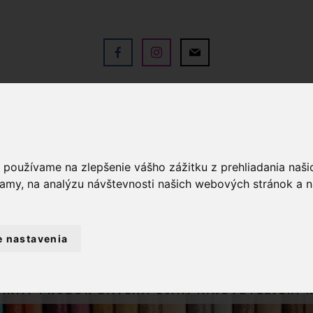
V
OBCHOD
SLUŽBY
KO
a používame na zlepšenie vášho zážitku z prehliadania naš
lamy, na analýzu návštevnosti našich webových stránok a n
e nastavenia
GALANTÉRIA
ŠIKMÉ PRÚŽKY
JE
ŠIKMÝ PRÚŽOK BAVLNA 20MM NAJSVETLEJŠIA 