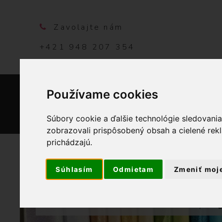
Zavolajte nám
+421 948 207 354
Používame cookies
DOMO
Súbory cookie a ďalšie technológie sledovani
zobrazovali prispôsobený obsah a cielené rek
prichádzajú.
Súhlasím
Odmietam
Zmeniť moj
OBCHOD