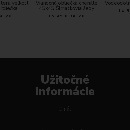
tera veľkosť
Vianočná obliečka chenille
Vodeodoln
srdiečka
45x45 Škriatkovia šedý
14.5
za ks
15.45
€
za ks
Užitočné
informácie
O nás