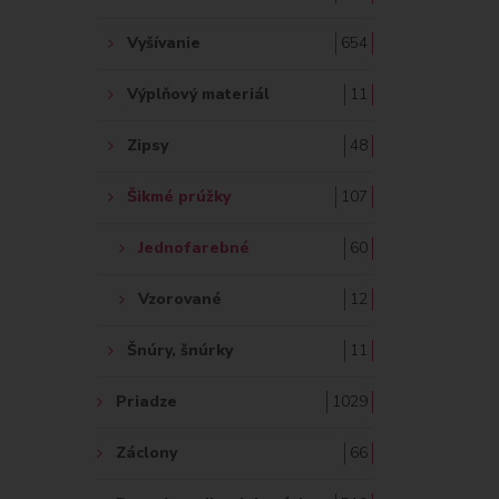
Vyšívanie
654
Výplňový materiál
11
Zipsy
48
Šikmé prúžky
107
Jednofarebné
60
Vzorované
12
Šnúry, šnúrky
11
Priadze
1029
Záclony
66