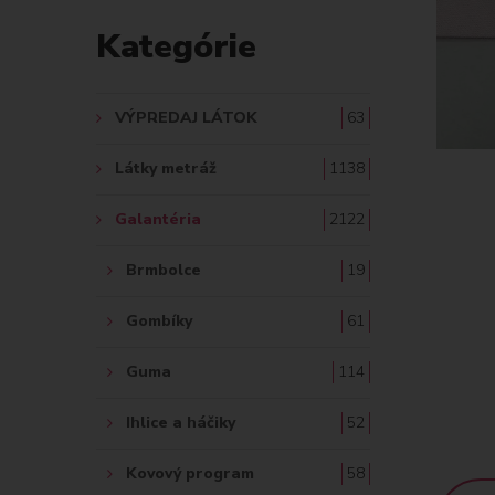
D
Kategórie
A
Ť
VÝPREDAJ LÁTOK
63
:
Látky metráž
1138
Galantéria
2122
Brmbolce
19
Gombíky
61
Guma
114
Ihlice a háčiky
52
Kovový program
58