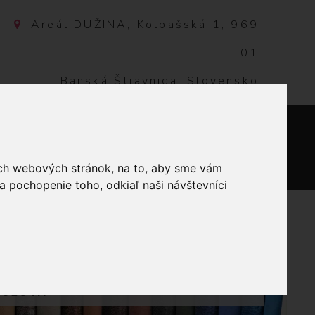
Areál DUŽINA, Kolpašská 1, 969
01
Banská Štiavnica, Slovensko
NTAKT
0
ich webových stránok, na to, aby sme vám
a pochopenie toho, odkiaľ naši návštevníci
DNOFAREBNÉ
RUŽOVÁ