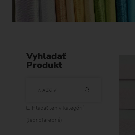
Vyhladať
Produkt
V
Y
H
Hladať len v kategórií
L
(Jednofarebné)
A