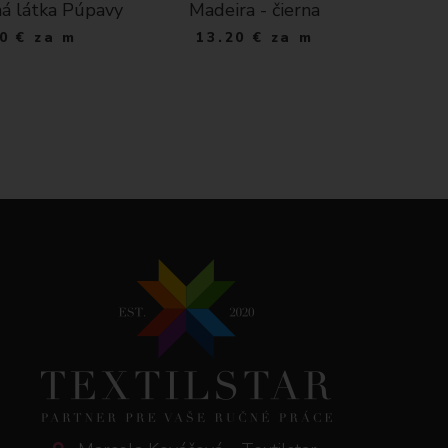
á látka Púpavy
Madeira - čierna
Bavln
kvi
0
€
za m
13.20
€
za m