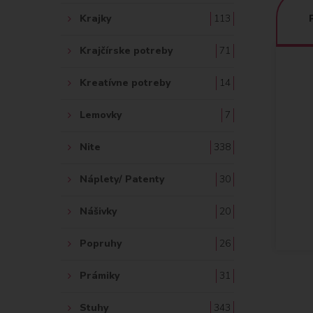
Krajky
113
Krajčírske potreby
71
Kreatívne potreby
14
Lemovky
7
Nite
338
Náplety/ Patenty
30
Nášivky
20
Popruhy
26
Prámiky
31
Stuhy
343