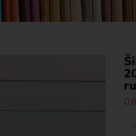
Š
2
r
0.