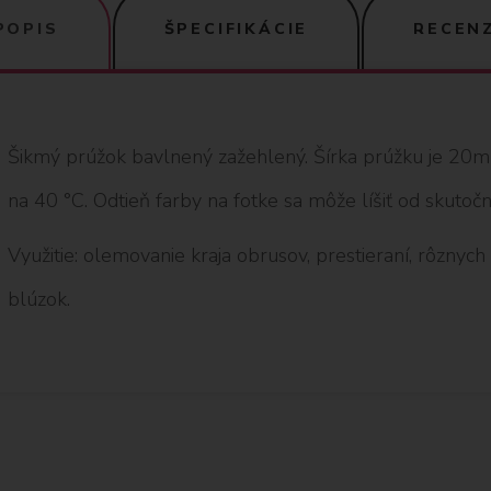
POPIS
ŠPECIFIKÁCIE
RECENZ
Šikmý prúžok bavlnený zažehlený. Šírka prúžku je 20
na 40 °C. Odtieň farby na fotke sa môže líšiť od skutočne
Využitie: olemovanie kraja obrusov, prestieraní, rôznych d
blúzok.