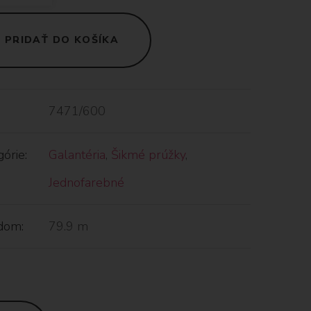
PRIDAŤ DO KOŠÍKA
7471/600
órie:
Galantéria
,
Šikmé prúžky
,
Jednofarebné
dom:
79.9 m