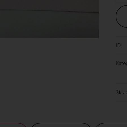
ID:
Kateg
Skla