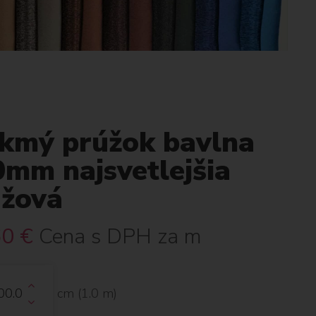
ikmý prúžok bavlna
0mm najsvetlejšia
užová
60
€
Cena s DPH za m
cm (
1.0
m)