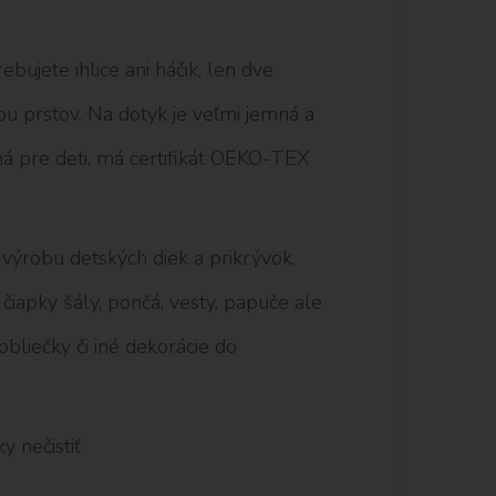
ebujete ihlice ani háčik, len dve
u prstov. Na dotyk je veľmi jemná a
ná pre deti, má certifikát OEKO-TEX
 výrobu detských diek a prikrývok,
iapky šály, pončá, vesty, papuče ale
obliečky či iné dekorácie do
y nečistiť