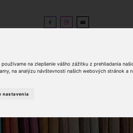
V
OBCHOD
SLUŽBY
KO
a používame na zlepšenie vášho zážitku z prehliadania naš
lamy, na analýzu návštevnosti našich webových stránok a n
e nastavenia
PRIADZE
PRIADZA ALIZE PUFFY 02 