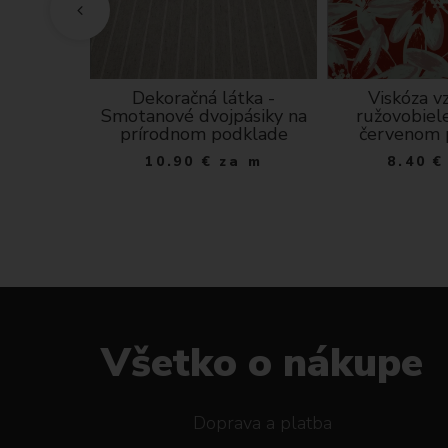
 110 cm
Dekoračná látka -
Viskóza v
Smotanové dvojpásiky na
ružovobiel
a m
prírodnom podklade
červenom 
10.90
€
za m
8.40
€
Všetko o nákupe
Doprava a platba