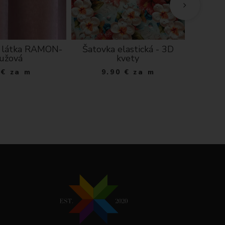
 látka RAMON-
Šatovka elastická - 3D
Kuch
ružová
kvety
výši
najlepš
€
za m
9.90
€
za m