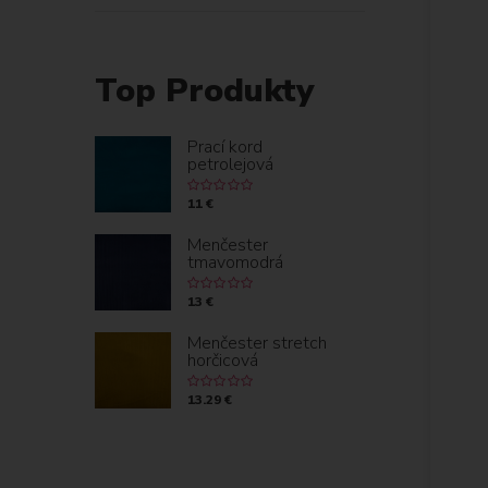
Top Produkty
Prací kord
petrolejová
11 €
Menčester
tmavomodrá
13 €
Menčester stretch
horčicová
13.29 €