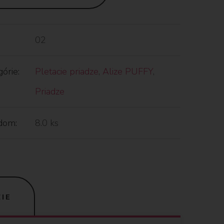
02
órie:
Pletacie priadze
,
Alize PUFFY
,
Priadze
dom:
8.0 ks
IE