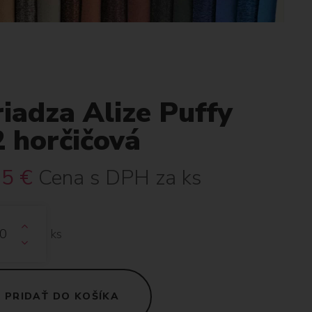
iadza Alize Puffy
2 horčičová
15
€
Cena s DPH za ks
ks
PRIDAŤ DO KOŠÍKA