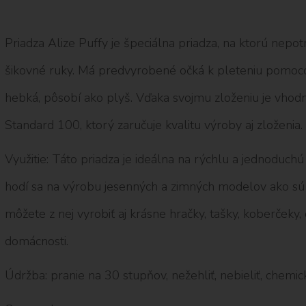
Priadza Alize Puffy je špeciálna priadza, na ktorú nepotr
šikovné ruky. Má predvyrobené očká k pleteniu pomoco
hebká, pôsobí ako plyš. Vďaka svojmu zloženiu je vhod
Standard 100, ktorý zaručuje kvalitu výroby aj zloženia.
Využitie: Táto priadza je ideálna na rýchlu a jednoduchú
hodí sa na výrobu jesenných a zimných modelov ako sú č
môžete z nej vyrobiť aj krásne hračky, tašky, koberčeky, 
domácnosti.
Údržba: pranie na 30 stupňov, nežehliť, nebieliť, chemick