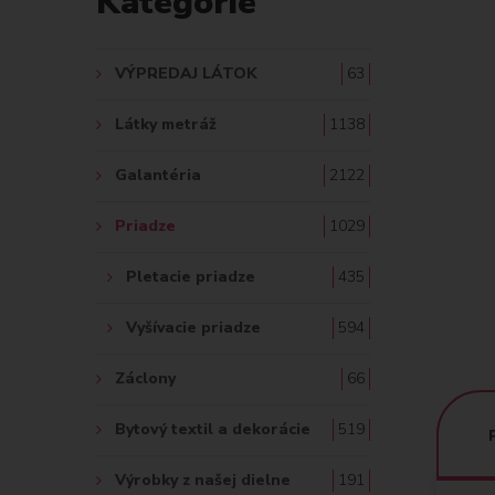
Kategórie
A
Ť
VÝPREDAJ LÁTOK
63
:
Látky metráž
1138
Galantéria
2122
Priadze
1029
Pletacie priadze
435
Vyšívacie priadze
594
Záclony
66
Bytový textil a dekorácie
519
Výrobky z našej dielne
191