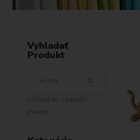
Vyhladať
Produkt
V
Y
H
Hladať len v kategórií
L
(Priadze)
A
D