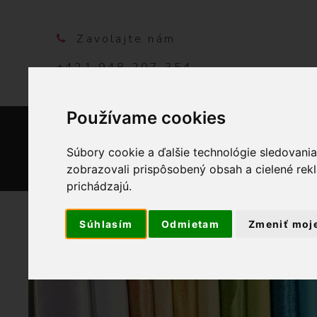
Zavolajte nám
+421 948 207 354
Používame cookies
DOMO
Súbory cookie a ďalšie technológie sledovani
zobrazovali prispôsobený obsah a cielené rek
prichádzajú.
Súhlasím
Odmietam
Zmeniť moj
OBCHOD