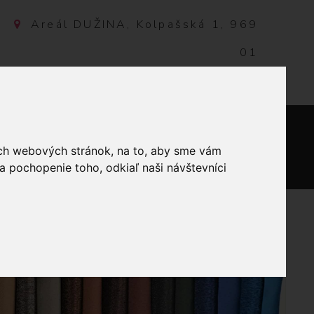
Areál DUŽINA, Kolpašská 1, 969
01
Banská Štiavnica, Slovensko
NTAKT
ich webových stránok, na to, aby sme vám
0
a pochopenie toho, odkiaľ naši návštevníci
HORČIČOVÁ