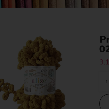
Pr
0
3.