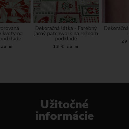
zorovaná
Dekoračná látka - Farebný
Dekoračná
e kvety na
jarný patchwork na režnom
podklade
podklade
29
za m
13
€
za m
Užitočné
informácie