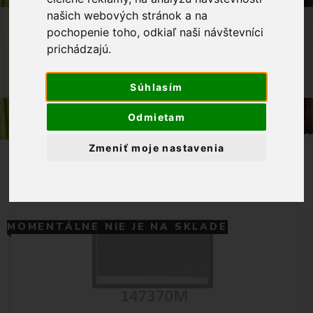
našich webových stránok a na
OBCHOD
GALANTÉRIA
STUHY
pochopenie toho, odkiaľ naši návštevníci
prichádzajú.
SATÉNOVÉ STUHY
40MM
STUHA ATLASOVÁ OBOJSTRANNÁ 40
MM MODRÁ
Súhlasím
Odmietam
Zmeniť moje nastavenia
MOMENTÁLNE NIE JE NA SKLADE