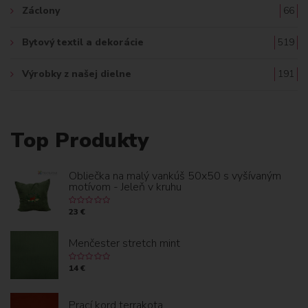
Záclony
66
Bytový textil a dekorácie
519
Výrobky z našej dielne
191
Top Produkty
Obliečka na malý vankúš 50x50 s vyšívaným
motívom - Jeleň v kruhu
23 €
Menčester stretch mint
14 €
Prací kord terrakota