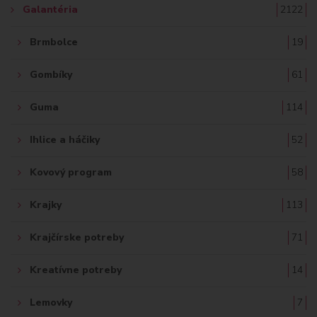
Galantéria
2122
Brmbolce
19
Gombíky
61
Guma
114
Ihlice a háčiky
52
Kovový program
58
Krajky
113
Krajčírske potreby
71
Kreatívne potreby
14
Lemovky
7