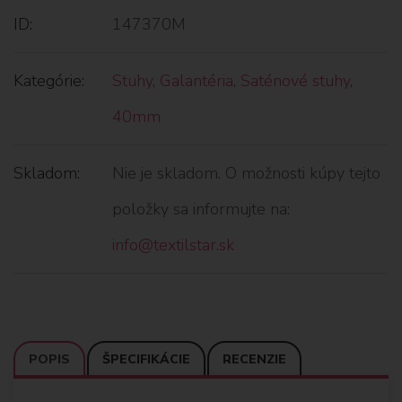
ID:
147370M
Kategórie:
Stuhy
,
Galantéria
,
Saténové stuhy
,
40mm
Skladom:
Nie je skladom. O možnosti kúpy tejto
položky sa informujte na:
info@textilstar.sk
POPIS
ŠPECIFIKÁCIE
RECENZIE