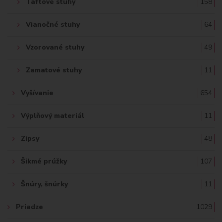
Taftové stuhy
158
Vianočné stuhy
64
Vzorované stuhy
49
Zamatové stuhy
11
Vyšívanie
654
Výplňový materiál
11
Zipsy
48
Šikmé prúžky
107
Šnúry, šnúrky
11
Priadze
1029