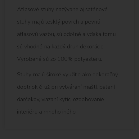
Atlasové stuhy nazývane aj saténové
stuhy majú lesklý povrch a pevnú
atlasovú väzbu, sú odolné a vďaka tomu
sú vhodné na každý druh dekorácie.
Vyrobené sú zo 100% polyesteru.
Stuhy majú široké využitie ako dekoračný
doplnok či už pri vytváraní mašlí, balení
darčekov, viazaní kytíc, ozdobovanie
interiéru a mnoho iného.