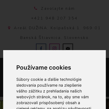
Zavolajte nám
+421 948 207 354
Areál DUŽINA, Kolpašská 1, 969 01
Banská Štiavnica, Slovensko
Používame cookies
Súbory cookie a ďalšie technológie
sledovania používame na zlepšenie
vášho zážitku z prehliadania našich
0
webových stránok, na to, aby sme vám
zobrazovali prispôsobený obsah a
cielené reklamy, na analýzu návštevnosti