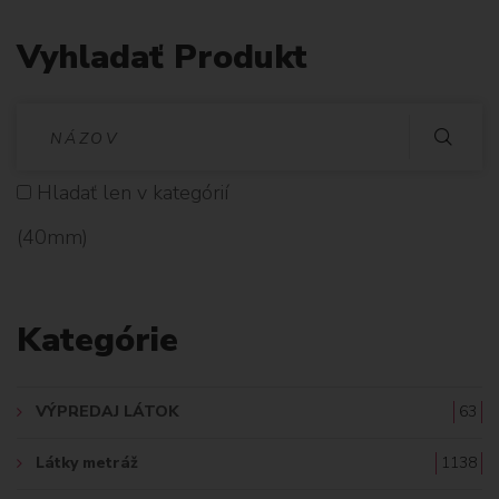
Vyhladať Produkt
V
Y
Hladať len v kategórií
H
(40mm)
L
A
Kategórie
D
A
VÝPREDAJ LÁTOK
63
Ť
Látky metráž
1138
: