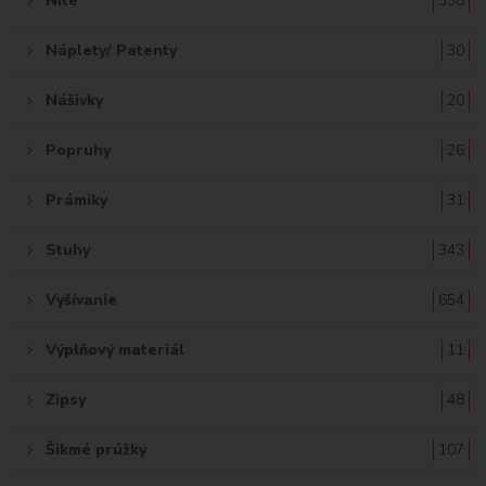
Nite
338
Náplety/ Patenty
30
Nášivky
20
Popruhy
26
Prámiky
31
Stuhy
343
Vyšívanie
654
Výplňový materiál
11
Zipsy
48
Šikmé prúžky
107