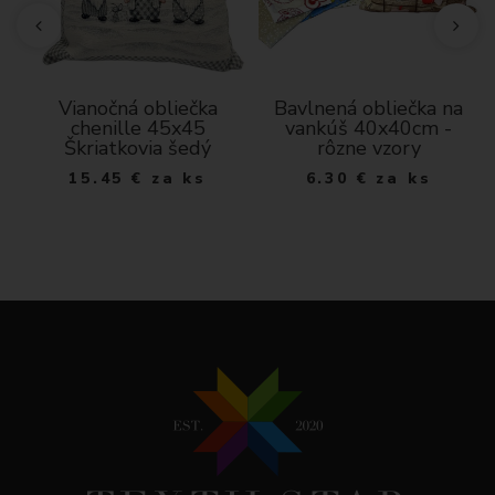
a,
Vianočná obliečka
Bavlnená obliečka na
chenille 45x45
vankúš 40x40cm -
Škriatkovia šedý
rôzne vzory
15.45
€
za ks
6.30
€
za ks