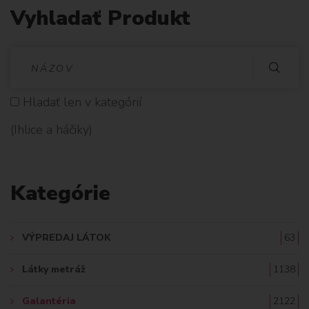
Vyhladať Produkt
V
Y
Hladať len v kategórií
H
(Ihlice a háčiky)
L
A
Kategórie
D
A
VÝPREDAJ LÁTOK
63
Ť
Látky metráž
1138
:
Galantéria
2122