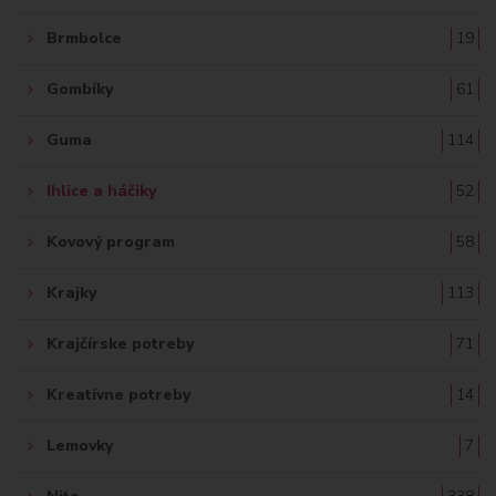
Brmbolce
19
Gombíky
61
Guma
114
Ihlice a háčiky
52
Kovový program
58
Krajky
113
Krajčírske potreby
71
Kreatívne potreby
14
Lemovky
7