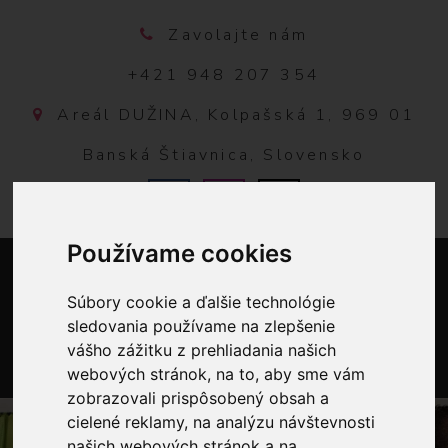
Zavolajte nám
+421 948 207 354
Areál DUŽINA, Kolpašská 1, 969 01
Banská Štiavnica, Slovensko
Používame cookies
Súbory cookie a ďalšie technológie
sledovania používame na zlepšenie
vášho zážitku z prehliadania našich
webových stránok, na to, aby sme vám
0
zobrazovali prispôsobený obsah a
cielené reklamy, na analýzu návštevnosti
našich webových stránok a na