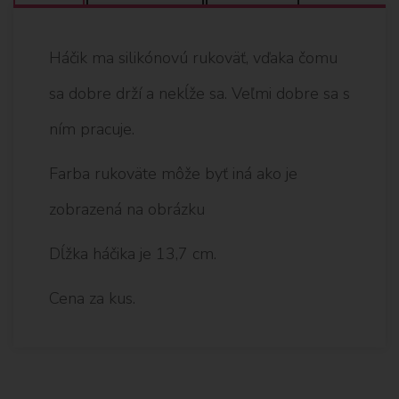
Háčik ma silikónovú rukoväť, vďaka čomu
sa dobre drží a nekĺže sa. Veľmi dobre sa s
ním pracuje.
Farba rukoväte môže byť iná ako je
zobrazená na obrázku
Dĺžka háčika je 13,7 cm.
Cena za kus.