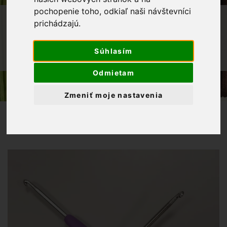
pochopenie toho, odkiaľ naši návštevníci
OBCHOD
GALANTÉRIA
prichádzajú.
IHLICE A HÁČIKY
HÁČIK PLETACÍ SO SILIKÓNOVOU
Súhlasím
RÚČKOU 3,5 MM
Odmietam
Zmeniť moje nastavenia