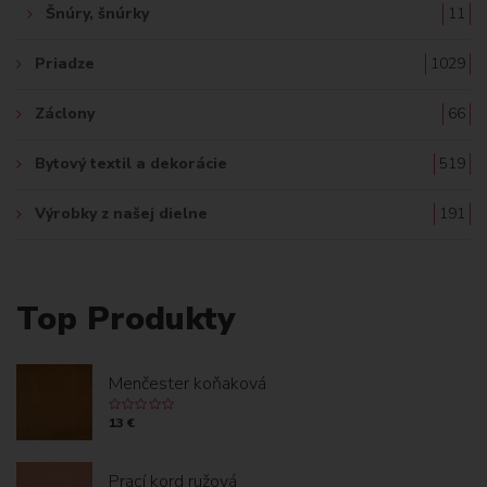
Šnúry, šnúrky
11
Priadze
1029
Záclony
66
Bytový textil a dekorácie
519
Výrobky z našej dielne
191
Top Produkty
Menčester koňaková
13 €
Prací kord ružová