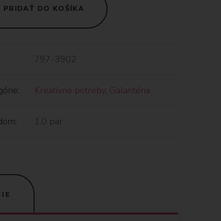
PRIDAŤ DO KOŠÍKA
797-3902
órie:
Kreatívne potreby
,
Galantéria
dom:
1.0 par
IE