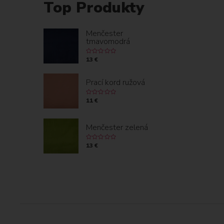
Top Produkty
Menčester
tmavomodrá
13 €
Prací kord ružová
11 €
Menčester zelená
13 €