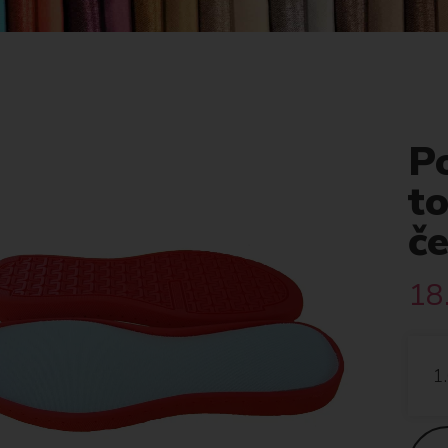
P
to
č
18