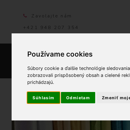
Zavolajte nám
+421 948 207 354
Používame cookies
DOMO
Súbory cookie a ďalšie technológie sledovani
zobrazovali prispôsobený obsah a cielené rek
prichádzajú.
Súhlasím
Odmietam
Zmeniť moj
OBCHOD