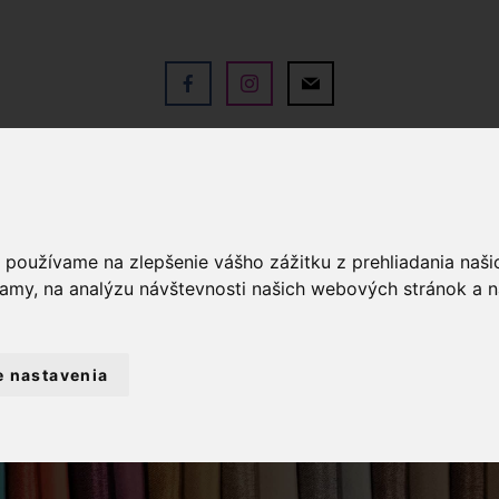
V
OBCHOD
SLUŽBY
KO
a používame na zlepšenie vášho zážitku z prehliadania naš
lamy, na analýzu návštevnosti našich webových stránok a n
e nastavenia
GALANTÉRIA
PODRÁŽKA NA TOPÁNKY VE