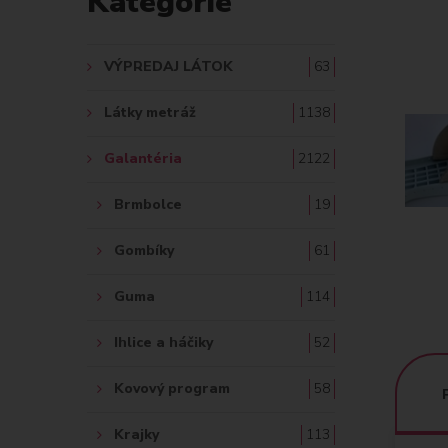
Kategórie
A
Ť
VÝPREDAJ LÁTOK
63
:
Látky metráž
1138
Galantéria
2122
Brmbolce
19
Gombíky
61
Guma
114
Ihlice a háčiky
52
Kovový program
58
Krajky
113