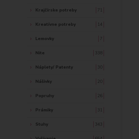
Krajčírske potreby
71
Kreatívne potreby
14
Lemovky
7
Nite
338
Náplety/ Patenty
30
Nášivky
20
Popruhy
26
Prámiky
31
Stuhy
343
Vyšívanie
654