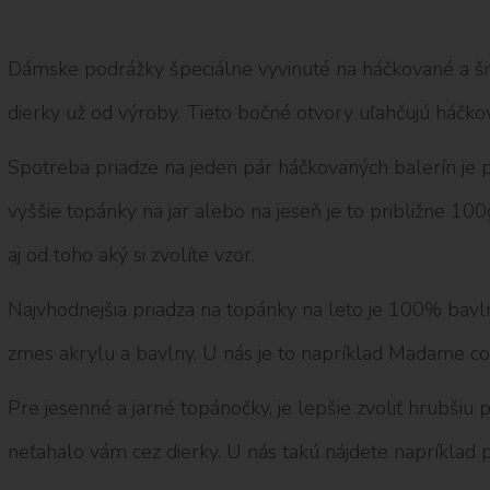
Dámske podrážky špeciálne vyvinuté na háčkované a ši
dierky už od výroby. Tieto bočné otvory uľahčujú háčkov
Spotreba priadze na jeden pár háčkovaných balerín je p
vyššie topánky na jar alebo na jeseň je to približne 10
aj od toho aký si zvolíte vzor.
Najvhodnejšia priadza na topánky na leto je 100% bavln
zmes akrylu a bavlny. U nás je to napríklad Madame co
Pre jesenné a jarné topánočky, je lepšie zvoliť hrubšiu 
neťahalo vám cez dierky. U nás takú nájdete napríklad 