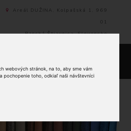
Areál DUŽINA, Kolpašská 1, 969
01
Banská Štiavnica, Slovensko
NTAKT
0
ich webových stránok, na to, aby sme vám
a pochopenie toho, odkiaľ naši návštevníci
Ľ. 39 ČERVENÉ