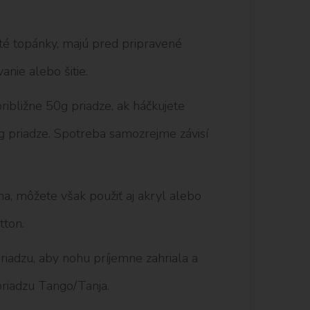
té topánky, majú pred pripravené
anie alebo šitie.
ribližne 50g priadze, ak háčkujete
0g priadze. Spotreba samozrejme závisí
a, môžete však použiť aj akryl alebo
tton.
priadzu, aby nohu príjemne zahriala a
priadzu Tango/Tanja.