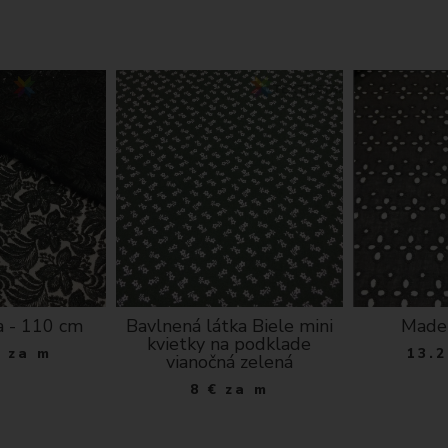
na - 110 cm
Bavlnená látka Biele mini
Madei
kvietky na podklade
€
za m
13.2
vianočná zelená
8
€
za m