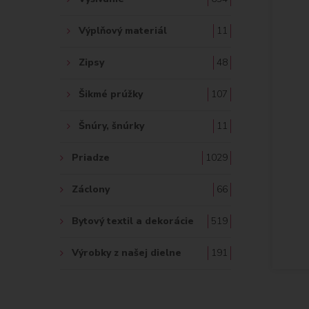
Výplňový materiál
11
Zipsy
48
Šikmé prúžky
107
Šnúry, šnúrky
11
Priadze
1029
Záclony
66
Bytový textil a dekorácie
519
Výrobky z našej dielne
191