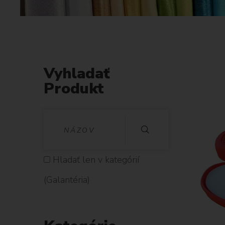
Vyhladať
Produkt
V
Y
H
Hladať len v kategórií
L
(Galantéria)
A
D