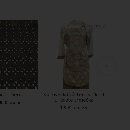
ra - čierna
Kuchynská zástera veľkosť
Kuch
S -biele srdiečka
výši
0
€
za m
najlepš
18
€
za ks