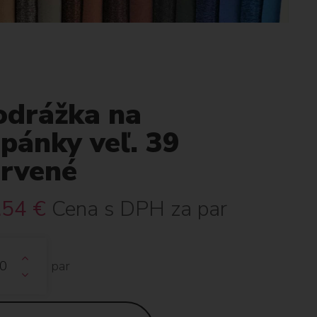
odrážka na
pánky veľ. 39
ervené
.54
€
Cena s DPH za par
par