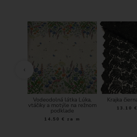
tera s
Vodeodolná látka Lúka,
Krajka čier
ý varí
vtáčiky a motýle na režnom
13.10
tlo šedá
podklade
ks
14.50
€
za m