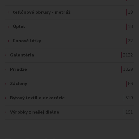
teflónové obrusy - metráž
19
Úplet
18
Ľanové látky
22
Galantéria
2122
Priadze
1029
Záclony
66
Bytový textil a dekorácie
519
Výrobky z našej dielne
191