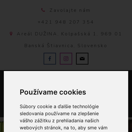
Zavolajte nám
+421 948 207 354
Areál DUŽINA, Kolpašská 1, 969 01
Banská Štiavnica, Slovensko
Používame cookies
Súbory cookie a ďalšie technológie
sledovania používame na zlepšenie
0
vášho zážitku z prehliadania našich
webových stránok, na to, aby sme vám