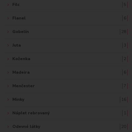
Filc
5
Flanel
6
Gobelín
28
Juta
3
Koženka
2
Madeira
6
Menčester
7
Minky
16
Náplet rebrovaný
1
Odevné látky
20