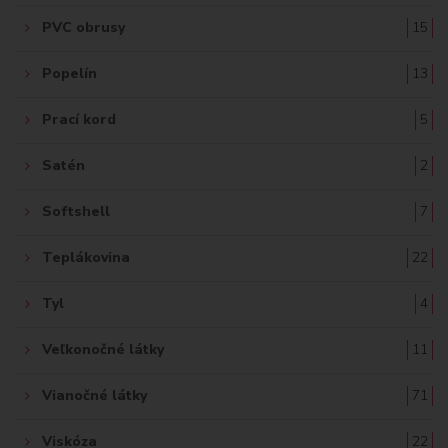
PVC obrusy
15
Popelín
13
Prací kord
5
Satén
2
Softshell
7
Teplákovina
22
Tyl
4
Veľkonočné látky
11
Vianočné látky
71
Viskóza
22