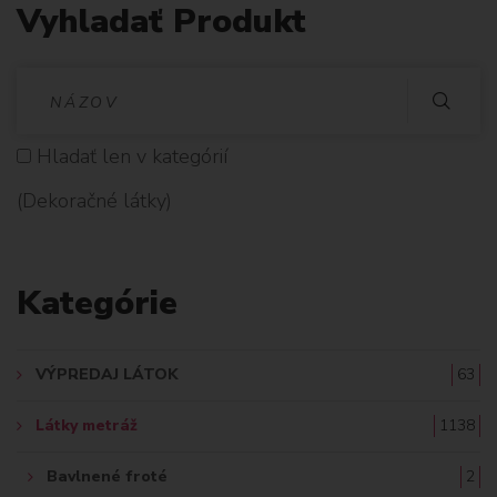
Vyhladať Produkt
V
Y
Hladať len v kategórií
H
(Dekoračné látky)
L
A
Kategórie
D
A
VÝPREDAJ LÁTOK
63
Ť
Látky metráž
1138
:
Bavlnené froté
2