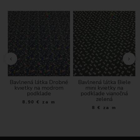
Bavlnená látka Drobné
Bavlnená látka Biele
kvietky na modrom
mini kvietky na
podklade
podklade vianočná
zelená
8.90
€
za m
8
€
za m