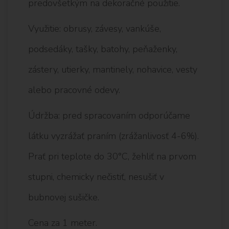
predovšetkým na dekoračné použitie.
Využitie: obrusy, závesy, vankúše,
podsedáky, tašky, batohy, peňaženky,
zástery, utierky, mantinely, nohavice, vesty
alebo pracovné odevy.
Údržba: pred spracovaním odporúčame
látku vyzrážať praním (zrážanlivosť 4-6%).
Prať pri teplote do 30°C, žehliť na prvom
stupni, chemicky nečistiť, nesušiť v
bubnovej sušičke.
Cena za 1 meter.