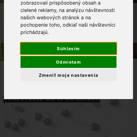
zobrazovali prispôsobený obsah a
OBCHOD
LÁTKY METRÁŽ
cielené reklamy, na analýzu návštevnosti
našich webových stránok a na
DEKORAČNÉ LÁTKY
pochopenie toho, odkiaľ naši návštevníci
CANVAS DIGITAL ČEREŠNE NA BIELOM
prichádzajú.
PODKLADE
Súhlasím
Odmietam
Zmeniť moje nastavenia
MOMENTÁLNE NIE JE NA SKLADE