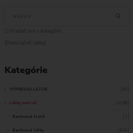
V
Y
Hladať len v kategórií
H
(Dekoračné látky)
L
A
Kategórie
D
A
VÝPREDAJ LÁTOK
63
Ť
Látky metráž
1138
:
Bavlnené froté
2
Bavlnené látky
524