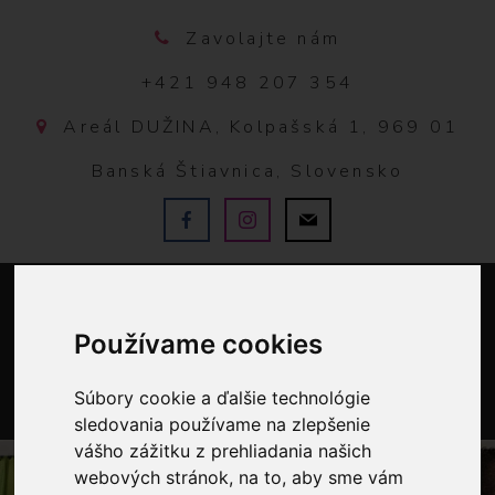
Zavolajte nám
+421 948 207 354
Areál DUŽINA, Kolpašská 1, 969 01
Banská Štiavnica, Slovensko
Používame cookies
Súbory cookie a ďalšie technológie
sledovania používame na zlepšenie
0
vášho zážitku z prehliadania našich
webových stránok, na to, aby sme vám