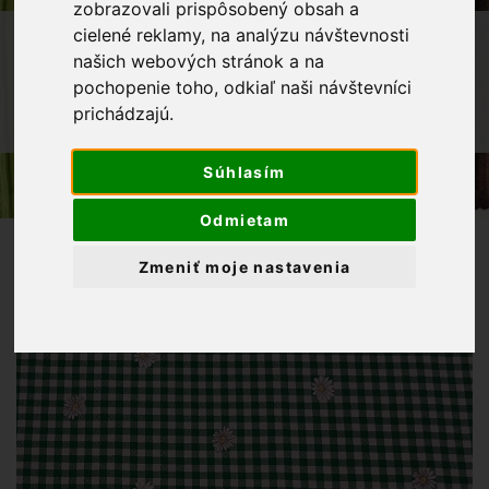
zobrazovali prispôsobený obsah a
cielené reklamy, na analýzu návštevnosti
OBCHOD
LÁTKY METRÁŽ
našich webových stránok a na
DEKORAČNÉ LÁTKY
pochopenie toho, odkiaľ naši návštevníci
BAVLNENÁ LÁTKA ZELENÉ KÁRO S
prichádzajú.
MARGARÉTKAMI (S BORDÚROU NA OBRUS)
Súhlasím
Odmietam
Zmeniť moje nastavenia