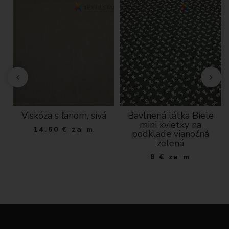
a,
Viskóza s ľanom, sivá
Bavlnená látka Biele
mini kvietky na
14.60
€
za m
podklade vianočná
zelená
8
€
za m