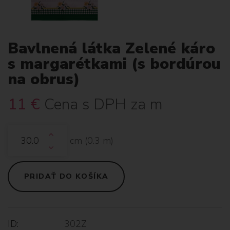
Bavlnená látka Zelené káro
s margarétkami (s bordúrou
na obrus)
11
€
Cena s DPH za m
cm (
0.3
m)
PRIDAŤ DO KOŠÍKA
ID:
302Z