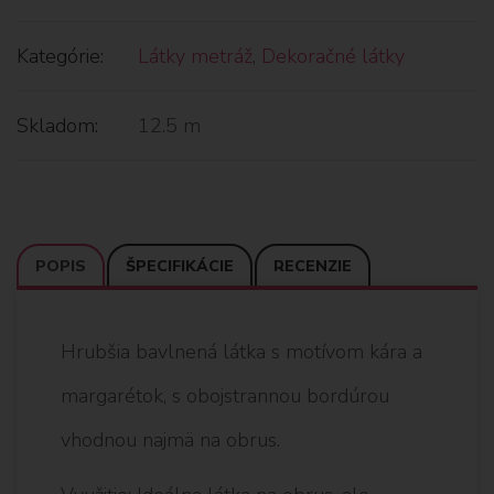
Kategórie:
Látky metráž
,
Dekoračné látky
Skladom:
12.5 m
POPIS
ŠPECIFIKÁCIE
RECENZIE
Hrubšia bavlnená látka s motívom kára a
margarétok, s obojstrannou bordúrou
vhodnou najmä na obrus.