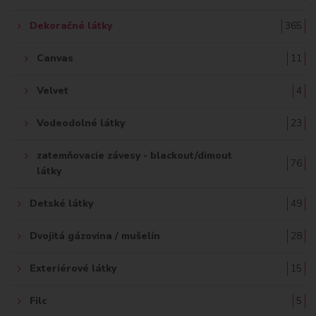
Dekoračné látky
365
Canvas
11
Velvet
4
Vodeodolné látky
23
zatemňovacie závesy - blackout/dimout
76
látky
Detské látky
49
Dvojitá gázovina / mušelín
28
Exteriérové látky
15
Filc
5