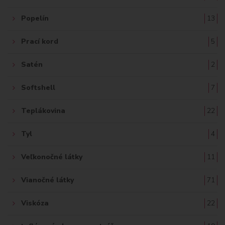
Popelín
13
Prací kord
5
Satén
2
Softshell
7
Teplákovina
22
Tyl
4
Veľkonočné látky
11
Vianočné látky
71
Viskóza
22