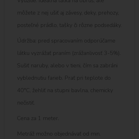
Využitie: Ideálna látka na obrus, ale
môžete z nej ušiť aj závesy, deky, prehozy,
posteľné prádlo, tašky či rôzne podsedáky.
Údržba: pred spracovaním odporúčame
látku vyzrážať praním (zrážanlivosť 3-5%).
Sušiť naruby, alebo v tieni, čím sa zabráni
vyblednutiu farieb. Prať pri teplote do
40°C, žehliť na stupni bavlna, chemicky
nečistiť.
Cena za 1 meter.
Metráž možno objednávať od min.