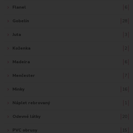
Flanel
6
Gobelín
28
Juta
3
Koženka
2
Madeira
6
Menčester
7
Minky
16
Náplet rebrovaný
1
Odevné látky
20
PVC obrusy
15