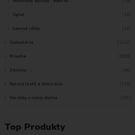
teflónové obrusy - metráž
19
Úplet
18
Ľanové látky
22
Galantéria
2122
Priadze
1029
Záclony
66
Bytový textil a dekorácie
519
Výrobky z našej dielne
191
Top Produkty