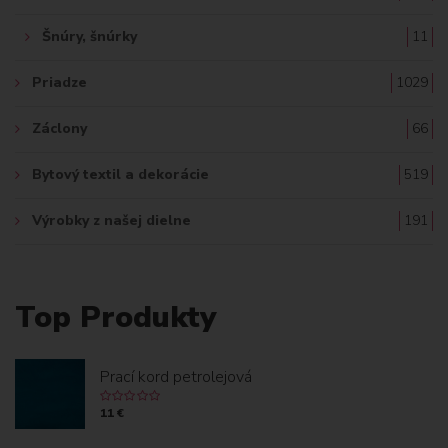
Šnúry, šnúrky
11
Priadze
1029
Záclony
66
Bytový textil a dekorácie
519
Výrobky z našej dielne
191
Top Produkty
Prací kord petrolejová
11 €