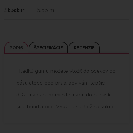
Skladom:
5.55 m
POPIS
ŠPECIFIKÁCIE
RECENZIE
Hladkú gumu môžete vložiť do odevov do
pásu alebo pod prsia, aby vám lepšie
držal na danom mieste, napr. do nohavíc,
šiat, búnd a pod. Využijete ju tiež na sukne.