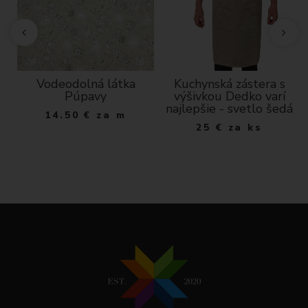
m
Vodeodolná látka
Kuchynská zástera s
Púpavy
výšivkou Dedko varí
najlepšie - svetlo šedá
14.50
€
za m
25
€
za ks