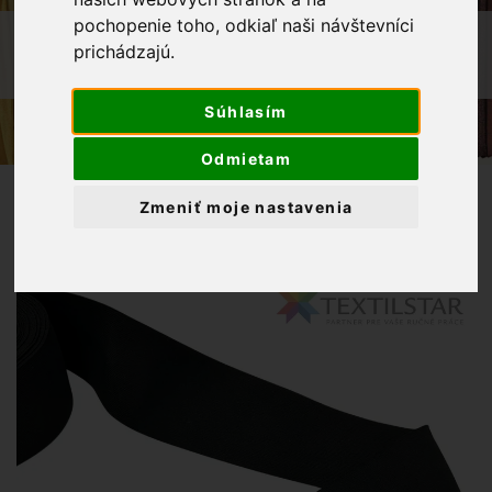
pochopenie toho, odkiaľ naši návštevníci
OBCHOD
GALANTÉRIA
prichádzajú.
OPASKOVÁ GUMA 80MM - ČIERNA
Súhlasím
Odmietam
Zmeniť moje nastavenia