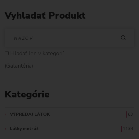
Vyhladať Produkt
V
Y
Hladať len v kategórií
H
(Galantéria)
L
A
Kategórie
D
A
VÝPREDAJ LÁTOK
63
Ť
Látky metráž
1138
: