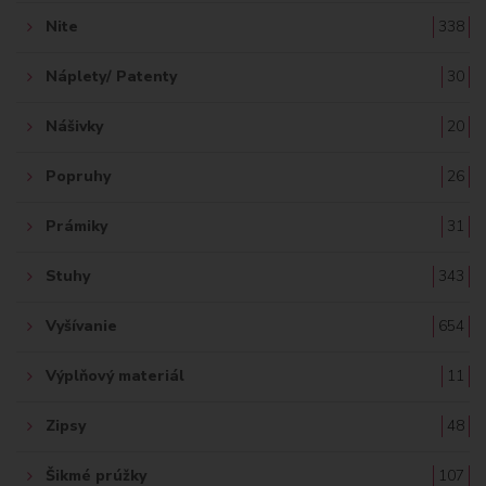
Nite
338
Náplety/ Patenty
30
Nášivky
20
Popruhy
26
Prámiky
31
Stuhy
343
Vyšívanie
654
Výplňový materiál
11
Zipsy
48
Šikmé prúžky
107