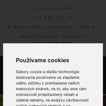
Zavolajte nám
+421 948 207 354
Areál DUŽINA, Kolpašská 1, 969 01
Banská Štiavnica, Slovensko
Používame cookies
Súbory cookie a ďalšie technológie
sledovania používame na zlepšenie
vášho zážitku z prehliadania našich
webových stránok, na to, aby sme vám
0
zobrazovali prispôsobený obsah a
cielené reklamy, na analýzu návštevnosti
našich webových stránok a na