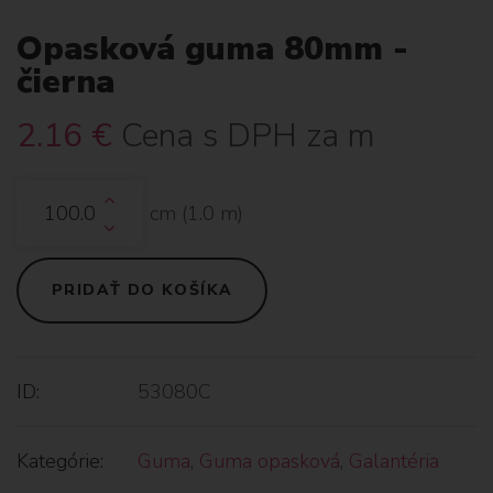
Opasková guma 80mm -
čierna
2.16
€
Cena s DPH za m
cm (
1.0
m)
PRIDAŤ DO KOŠÍKA
ID:
53080C
Kategórie:
Guma
,
Guma opasková
,
Galantéria