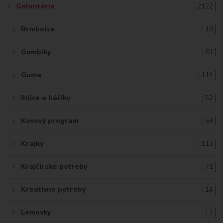
Galantéria
2122
Brmbolce
19
Gombíky
61
Guma
114
Ihlice a háčiky
52
Kovový program
58
Krajky
113
Krajčírske potreby
71
Kreatívne potreby
14
Lemovky
7