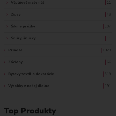
Výplňový materiál
11
Zipsy
48
Šikmé prúžky
107
Šnúry, šnúrky
11
Priadze
1029
Záclony
66
Bytový textil a dekorácie
519
Výrobky z našej dielne
191
Top Produkty