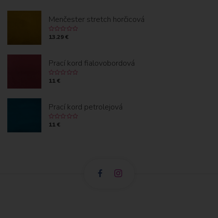
Menčester stretch horčicová
13.29 €
Prací kord fialovobordová
11 €
Prací kord petrolejová
11 €