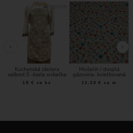
Kuchynská zástera
Mušelín / dvojitá
veľkosť S -biele srdiečka
gázovina- kvietkovaná
18
€
za ks
13.30
€
za m