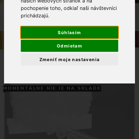
našich webových stránok a na
pochopenie toho, odkiaľ naši návštevníci
OBCHOD
GALANTÉRIA
prichádzajú.
KRAJKA VZDUŠNÁ 30 MM BIELE
SRDIEČKA
Súhlasím
Odmietam
Zmeniť moje nastavenia
MOMENTÁLNE NIE JE NA SKLADE