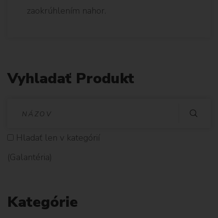
zaokrúhlením nahor.
Vyhladať Produkt
V
Y
Hladať len v kategórií
H
(Galantéria)
L
A
Kategórie
D