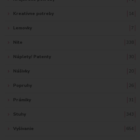
Kreatívne potreby
14
Lemovky
7
Nite
338
Náplety/ Patenty
30
Nášivky
20
Popruhy
26
Prámiky
31
Stuhy
343
Vyšívanie
654