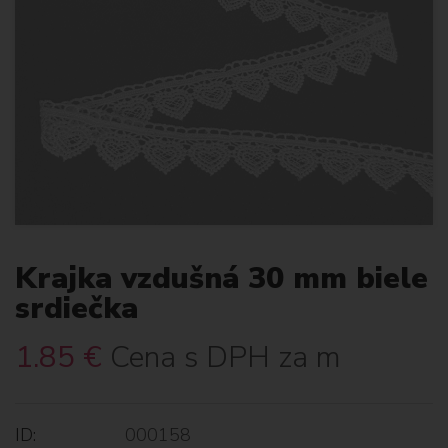
Krajka vzdušná 30 mm biele
srdiečka
1.85
€
Cena s DPH za m
ID:
000158