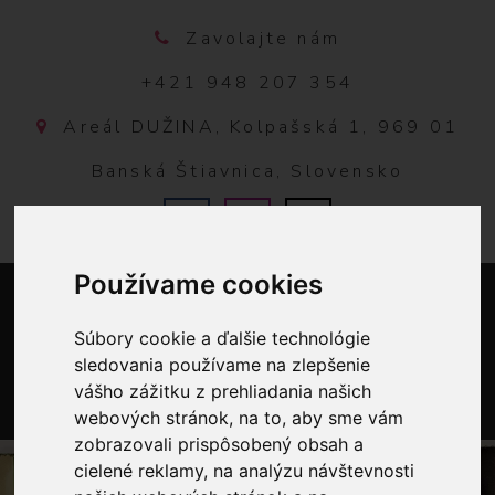
Zavolajte nám
+421 948 207 354
Areál DUŽINA, Kolpašská 1, 969 01
Banská Štiavnica, Slovensko
Používame cookies
Súbory cookie a ďalšie technológie
sledovania používame na zlepšenie
vášho zážitku z prehliadania našich
webových stránok, na to, aby sme vám
0
zobrazovali prispôsobený obsah a
cielené reklamy, na analýzu návštevnosti