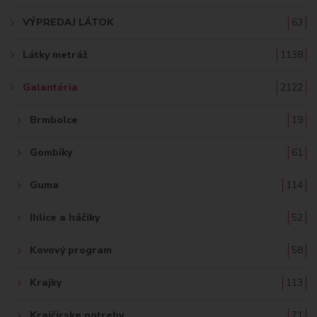
A
VÝPREDAJ LÁTOK
63
Ť
Látky metráž
1138
:
Galantéria
2122
Brmbolce
19
Gombíky
61
Guma
114
Ihlice a háčiky
52
Kovový program
58
Krajky
113
Krajčírske potreby
71