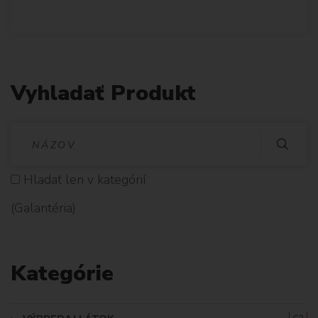
Vyhladať Produkt
V
Y
Hladať len v kategórií
H
(Galantéria)
L
A
Kategórie
D
A