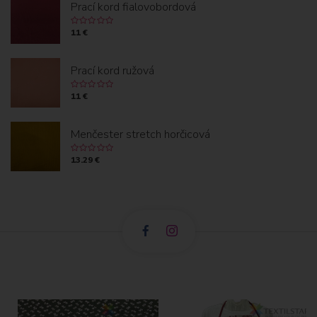
Prací kord fialovobordová
11 €
Prací kord ružová
11 €
Menčester stretch horčicová
13.29 €