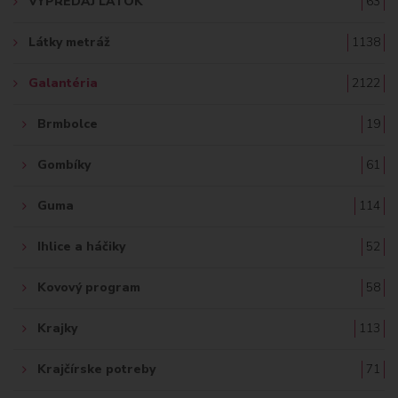
VÝPREDAJ LÁTOK
63
Ť
Látky metráž
1138
:
Galantéria
2122
Brmbolce
19
Gombíky
61
Guma
114
Ihlice a háčiky
52
Kovový program
58
Krajky
113
Krajčírske potreby
71