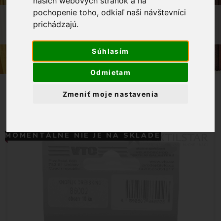
našich webových stránok a na
pochopenie toho, odkiaľ naši návštevníci
OBCHOD
GALANTÉRIA
prichádzajú.
GOMBÍK DRESSKING 10 KS - BIELY
Súhlasím
Odmietam
Zmeniť moje nastavenia
MOMENTÁLNE NIE JE NA SKLADE