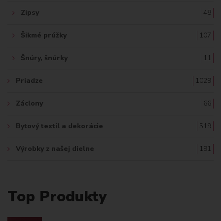
Zipsy
48
Šikmé prúžky
107
Šnúry, šnúrky
11
Priadze
1029
Záclony
66
Bytový textil a dekorácie
519
Výrobky z našej dielne
191
Top Produkty