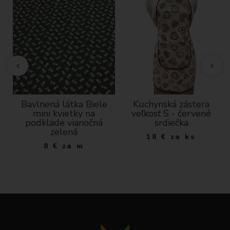
Bavlnená látka Biele
Kuchynská zástera
mini kvietky na
veľkosť S - červené
podklade vianočná
srdiečka
zelená
18
€
za ks
8
€
za m