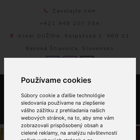
Zavolajte nám
+421 948 207 354
Areál DUŽINA, Kolpašská 1, 969 01
Banská Štiavnica, Slovensko
Používame cookies
Súbory cookie a ďalšie technológie
sledovania používame na zlepšenie
vášho zážitku z prehliadania našich
webových stránok, na to, aby sme vám
0
zobrazovali prispôsobený obsah a
cielené reklamy, na analýzu návštevnosti