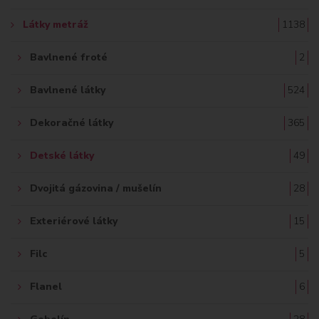
Ť
Látky metráž
1138
:
Bavlnené froté
2
Bavlnené látky
524
Dekoračné látky
365
Detské látky
49
Dvojitá gázovina / mušelín
28
Exteriérové látky
15
Filc
5
Flanel
6