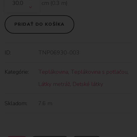
cm (
0.3
m)
PRIDAŤ DO KOŠÍKA
ID:
TNP06930-003
Kategórie:
Teplákovina
,
Teplákovina s potlačou
,
Látky metráž
,
Detské látky
Skladom:
7.6 m