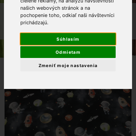
cielené reklamy, na analýzu návštevnosti
našich webových stránok a na
OBCHOD
LÁTKY METRÁŽ
pochopenie toho, odkiaľ naši návštevníci
DETSKÉ LÁTKY
prichádzajú.
TEPLÁKOVINA VESMÍR-NEPOČESANÁ
Súhlasím
Odmietam
Zmeniť moje nastavenia