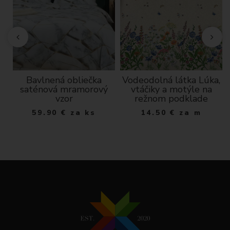
Bavlnená obliečka
Vodeodolná látka Lúka,
dá
saténová mramorový
vtáčiky a motýle na
vzor
režnom podklade
59.90
€
za ks
14.50
€
za m