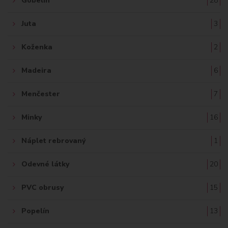
Gobelín
28
Juta
3
Koženka
2
Madeira
6
Menčester
7
Minky
16
Náplet rebrovaný
1
Odevné látky
20
PVC obrusy
15
Popelín
13