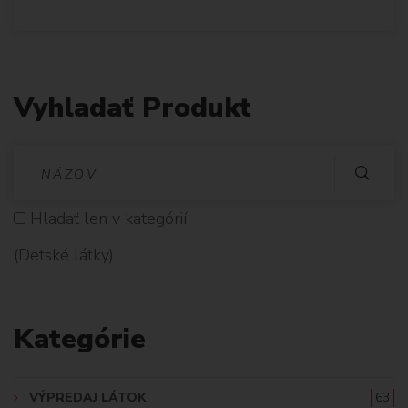
Vyhladať Produkt
V
Y
Hladať len v kategórií
H
(Detské látky)
L
A
Kategórie
D
A
VÝPREDAJ LÁTOK
63