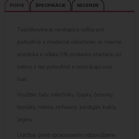
POPIS
ŠPECIFIKÁCIE
RECENZIE
Teplákovina je vynikajúca voľba pre
pohodlné a moderné oblečenie. Je mierne
elastická a vďaka 5% prídavku elastanu sú
odevy z nej pohodlné a nestrácajú svoj
tvar.
Využitie: šaty, nákrčníky, čiapky, čelenky,
tepláky, mikiny, nohavice, kardigán, kukly,
legíny
Údržba: pred spracovaním odporúčame