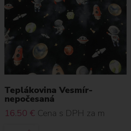
Teplákovina Vesmír-
nepočesaná
16.50
€
Cena s DPH za m