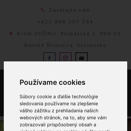
Zavolajte nám
+421 948 207 354
Areál DUŽINA, Kolpašská 1, 969 01
Banská Štiavnica, Slovensko
Používame cookies
Súbory cookie a ďalšie technológie
sledovania používame na zlepšenie
vášho zážitku z prehliadania našich
0
webových stránok, na to, aby sme vám
zobrazovali prispôsobený obsah a