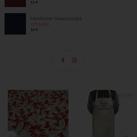
11 €
Menčester tmavomodrá
13 €