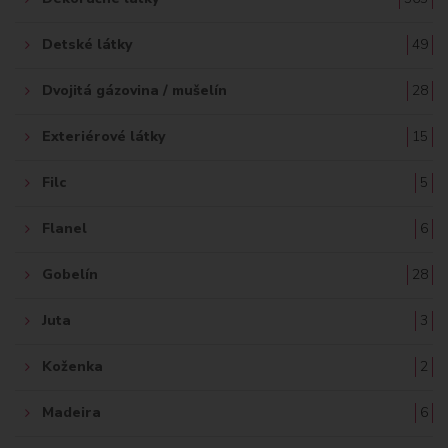
Detské látky
49
Dvojitá gázovina / mušelín
28
Exteriérové látky
15
Filc
5
Flanel
6
Gobelín
28
Juta
3
Koženka
2
Madeira
6