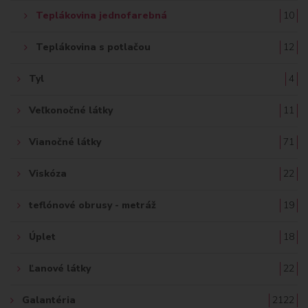
Teplákovina jednofarebná
10
Teplákovina s potlačou
12
Tyl
4
Veľkonočné látky
11
Vianočné látky
71
Viskóza
22
teflónové obrusy - metráž
19
Úplet
18
Ľanové látky
22
Galantéria
2122