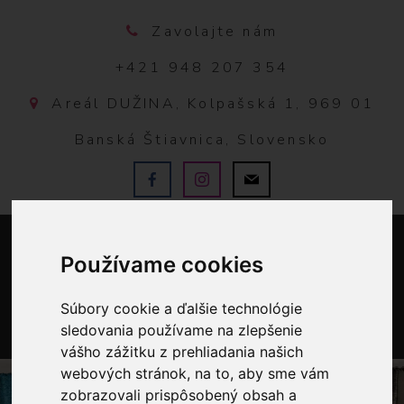
Zavolajte nám
+421 948 207 354
Areál DUŽINA, Kolpašská 1, 969 01
Banská Štiavnica, Slovensko
Používame cookies
Súbory cookie a ďalšie technológie
sledovania používame na zlepšenie
0
vášho zážitku z prehliadania našich
webových stránok, na to, aby sme vám
zobrazovali prispôsobený obsah a