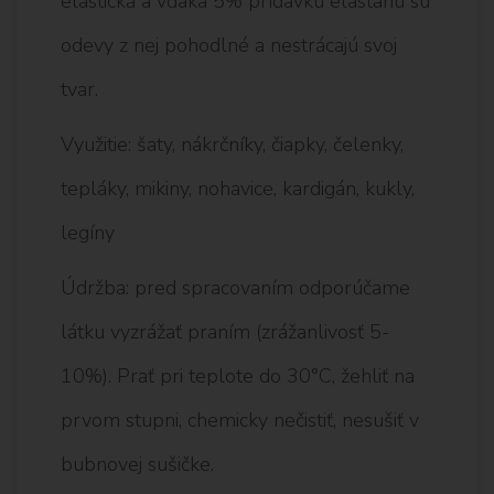
elastická a vďaka 5% prídavku elastanu sú
odevy z nej pohodlné a nestrácajú svoj
tvar.
Využitie: šaty, nákrčníky, čiapky, čelenky,
tepláky, mikiny, nohavice, kardigán, kukly,
legíny
Údržba: pred spracovaním odporúčame
látku vyzrážať praním (zrážanlivosť 5-
10%). Prať pri teplote do 30°C, žehliť na
prvom stupni, chemicky nečistiť, nesušiť v
bubnovej sušičke.