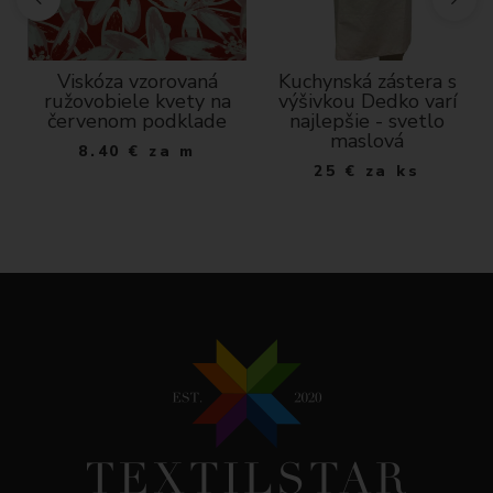
D
Viskóza vzorovaná
Kuchynská zástera s
ružovobiele kvety na
výšivkou Dedko varí
červenom podklade
najlepšie - svetlo
maslová
8.40
€
za m
25
€
za ks