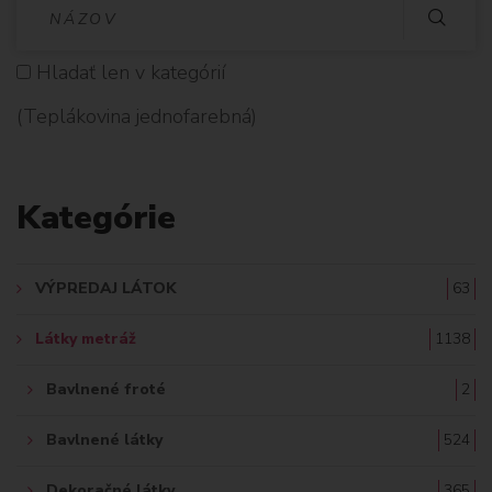
V
Y
Hladať len v kategórií
H
(Teplákovina jednofarebná)
L
A
Kategórie
D
A
VÝPREDAJ LÁTOK
63
Ť
Látky metráž
1138
:
Bavlnené froté
2
Bavlnené látky
524
Dekoračné látky
365