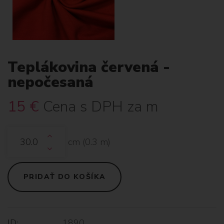
Teplákovina červená -
nepočesaná
15
€
Cena s DPH za m
cm (
0.3
m)
PRIDAŤ DO KOŠÍKA
ID:
1890