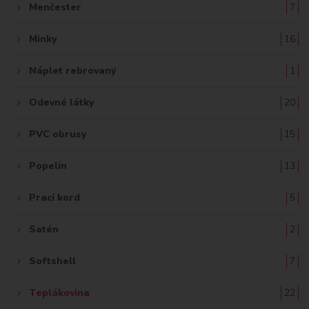
Menčester
7
Minky
16
Náplet rebrovaný
1
Odevné látky
20
PVC obrusy
15
Popelín
13
Prací kord
5
Satén
2
Softshell
7
Teplákovina
22