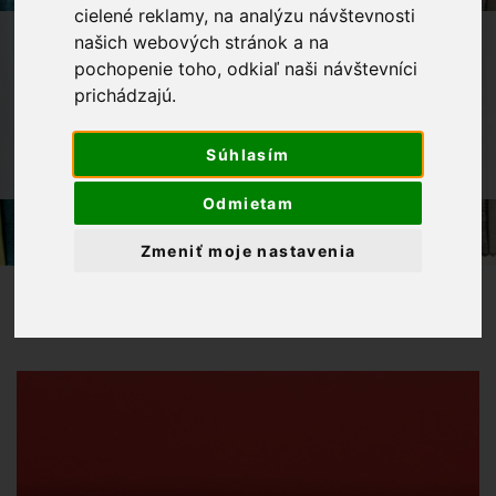
cielené reklamy, na analýzu návštevnosti
OBCHOD
LÁTKY METRÁŽ
našich webových stránok a na
pochopenie toho, odkiaľ naši návštevníci
TEPLÁKOVINA
prichádzajú.
TEPLÁKOVINA JEDNOFAREBNÁ
TEPLÁKOVINA ČERVENÁ -
Súhlasím
NEPOČESANÁ
Odmietam
Zmeniť moje nastavenia