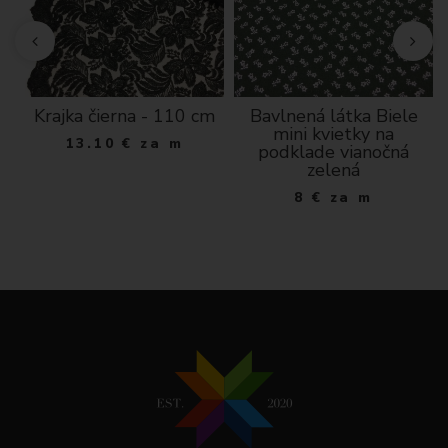
10
Krajka čierna - 110 cm
Bavlnená látka Biele
mini kvietky na
13.10
€
za m
podklade vianočná
zelená
8
€
za m