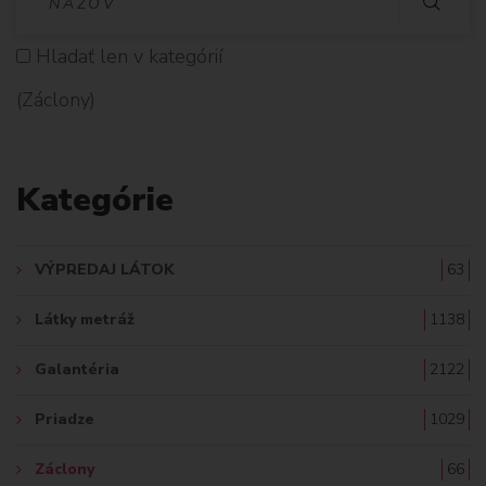
Y
Hladať len v kategórií
H
(Záclony)
L
A
Kategórie
D
A
VÝPREDAJ LÁTOK
63
Ť
Látky metráž
1138
:
Galantéria
2122
Priadze
1029
Záclony
66