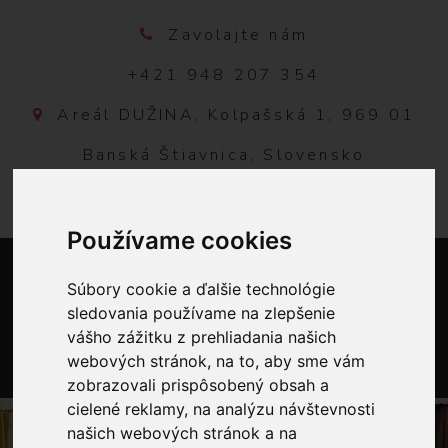
Zavolajte nám
+421 948 207 354
Areál DUŽINA, Kolpašská 1, 969 01
Banská Štiavnica, Slovensko
Používame cookies
Súbory cookie a ďalšie technológie
sledovania používame na zlepšenie
vášho zážitku z prehliadania našich
webových stránok, na to, aby sme vám
zobrazovali prispôsobený obsah a
0
cielené reklamy, na analýzu návštevnosti
našich webových stránok a na