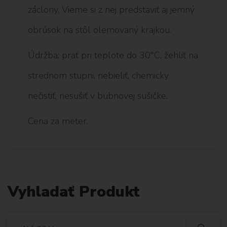
záclony. Vieme si z nej predstaviť aj jemný
obrúsok na stôl olemovaný krajkou.
Údržba: prať pri teplote do 30°C, žehliť na
strednom stupni, nebieliť, chemicky
nečistiť, nesušiť v bubnovej sušičke.
Cena za meter.
Vyhladať Produkt
V