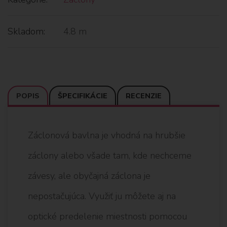
Skladom:
4.8 m
POPIS
ŠPECIFIKÁCIE
RECENZIE
Záclonová bavlna je vhodná na hrubšie
záclony alebo všade tam, kde nechceme
závesy, ale obyčajná záclona je
nepostačujúca. Využiť ju môžete aj na
optické predelenie miestnosti pomocou