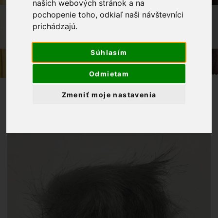
našich webových stránok a na
pochopenie toho, odkiaľ naši návštevníci
OBCHOD
GALANTÉRIA
BRMBOLCE
prichádzajú.
KOŽUŠINOVÝ BRMBOLEC NA ČIAPKU 12
CM SVETLO ŠEDÁ
Súhlasím
Odmietam
Zmeniť moje nastavenia