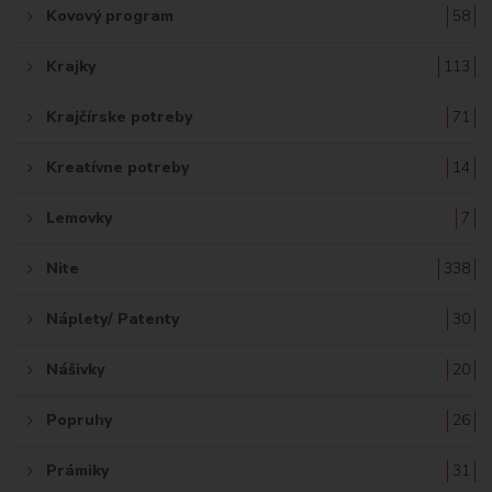
Kovový program
58
Krajky
113
Krajčírske potreby
71
Kreatívne potreby
14
Lemovky
7
Nite
338
Náplety/ Patenty
30
Nášivky
20
Popruhy
26
Prámiky
31