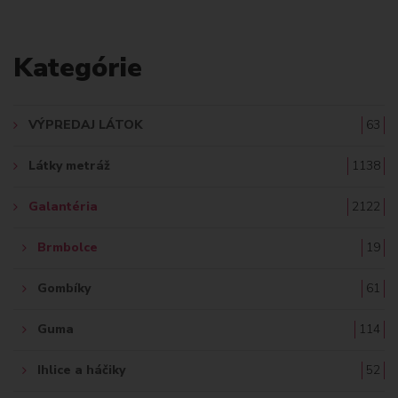
L
A
Kategórie
D
A
VÝPREDAJ LÁTOK
63
Ť
Látky metráž
1138
:
Galantéria
2122
Brmbolce
19
Gombíky
61
Guma
114
Ihlice a háčiky
52