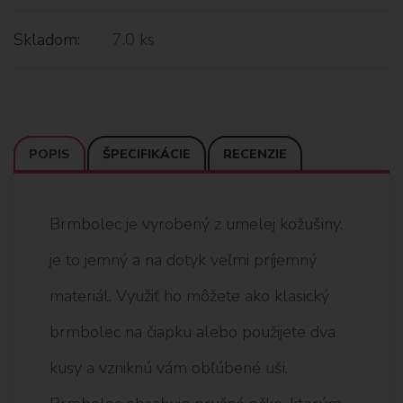
Skladom:
7.0 ks
POPIS
ŠPECIFIKÁCIE
RECENZIE
Brmbolec je vyrobený z umelej kožušiny,
je to jemný a na dotyk veľmi príjemný
materiál. Využiť ho môžete ako klasický
brmbolec na čiapku alebo použijete dva
kusy a vzniknú vám obľúbené uši.