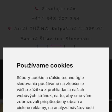
Zavolajte nám
+421 948 207 354
Areál DUŽINA, Kolpašská 1, 969 01
Banská Štiavnica, Slovensko
Používame cookies
Súbory cookie a ďalšie technológie
sledovania používame na zlepšenie
vášho zážitku z prehliadania našich
webových stránok, na to, aby sme vám
0
zobrazovali prispôsobený obsah a
cielené reklamy, na analýzu návštevnosti