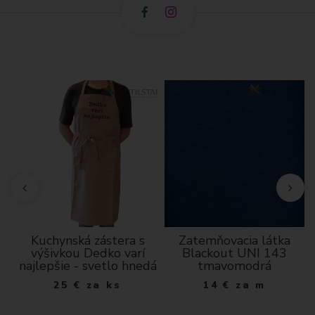
a
Kuchynská zástera s
Zatemňovacia látka
výšivkou Dedko varí
Blackout UNI 143
najlepšie - svetlo hnedá
tmavomodrá
25
€
za ks
14
€
za m