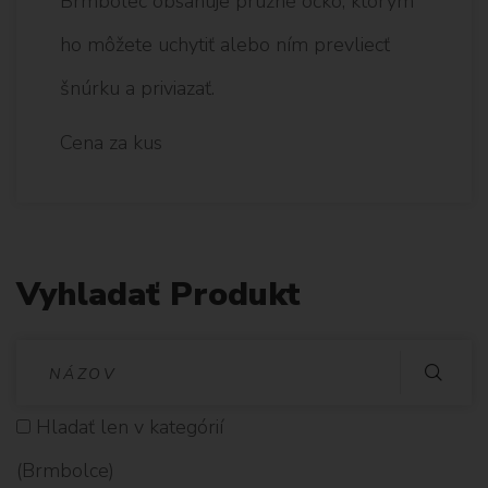
Brmbolec obsahuje pružné očko, ktorým
ho môžete uchytiť alebo ním prevliecť
šnúrku a priviazať.
Cena za kus
Vyhladať Produkt
V
Y
Hladať len v kategórií
H
(Brmbolce)