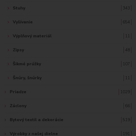
Stuhy
343
Vyšívanie
654
Výplňový materiál
11
Zipsy
48
Šikmé prúžky
107
Šnúry, šnúrky
11
Priadze
1029
Záclony
66
Bytový textil a dekorácie
519
Výrobky z našej dielne
191