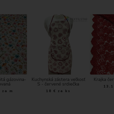
itá gázovina-
Kuchynská zástera veľkosť
Krajka če
ovaná
S - červené srdiečka
13.1
€
za m
18
€
za ks