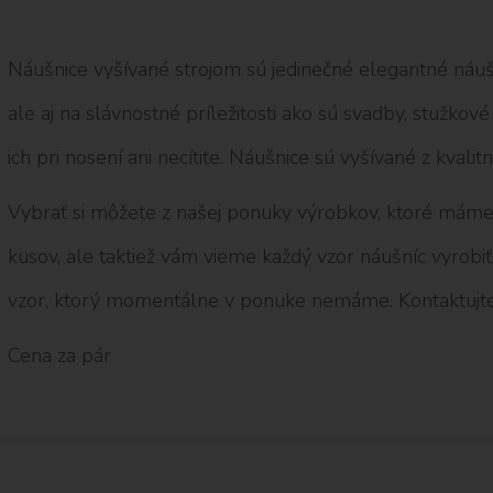
Náušnice vyšívané strojom sú jedinečné elegantné náuš
ale aj na slávnostné príležitosti ako sú svadby, stužko
ich pri nosení ani necítite. Náušnice sú vyšívané z kvalit
Vybrať si môžete z našej ponuky výrobkov, ktoré máme 
kusov, ale taktiež vám vieme každý vzor náušníc vyrobi
vzor, ktorý momentálne v ponuke nemáme. Kontaktujt
Cena za pár