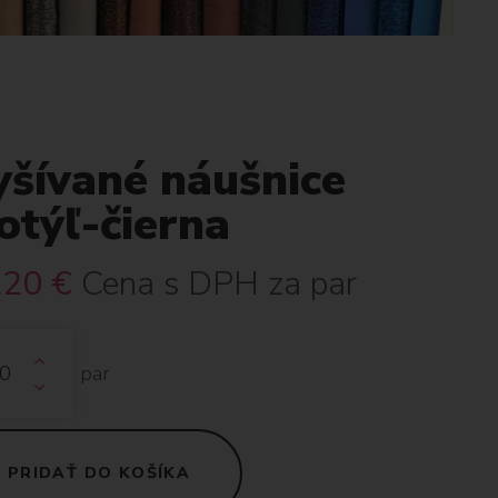
yšívané náušnice
otýľ-čierna
.20
€
Cena s DPH za par
par
PRIDAŤ DO KOŠÍKA