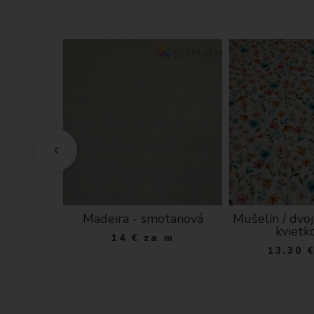
m, sivá
Madeira - smotanová
Mušelín / dvoj
kvietk
a m
14
€
za m
13.30