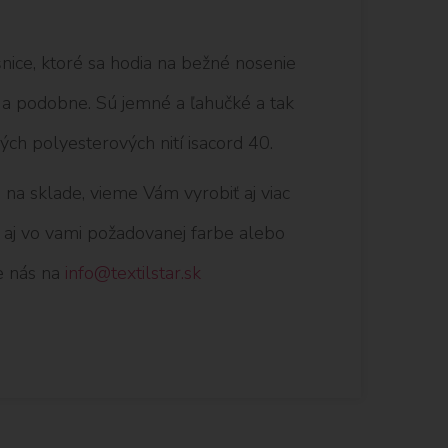
nice, ktoré sa hodia na bežné nosenie
vé a podobne. Sú jemné a ľahučké a tak
ných polyesterových nití isacord 40.
na sklade, vieme Vám vyrobiť aj viac
ť aj vo vami požadovanej farbe alebo
e nás na
info@textilstar.sk