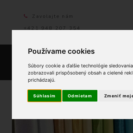
Zavolajte nám
+421 948 207 354
Používame cookies
DOMO
Súbory cookie a ďalšie technológie sledovani
zobrazovali prispôsobený obsah a cielené rek
prichádzajú.
Súhlasím
Odmietam
Zmeniť moj
OBCHOD
VÝROBKY Z NAŠE