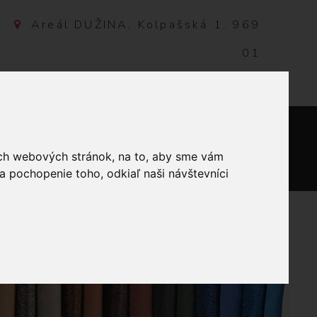
Areál DUŽINA, Kolpašská 1, 969
01
Banská Štiavnica, Slovensko
NTAKT
0
ich webových stránok, na to, aby sme vám
a pochopenie toho, odkiaľ naši návštevníci
VANÉ NÁUŠNICE MOTÝĽ-ČIERNA