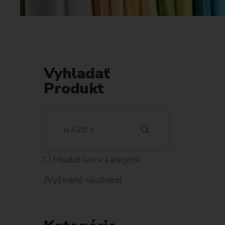
Vyhladať
Produkt
V
Y
H
Hladať len v kategórií
L
(Vyšívané náušnice)
A
D