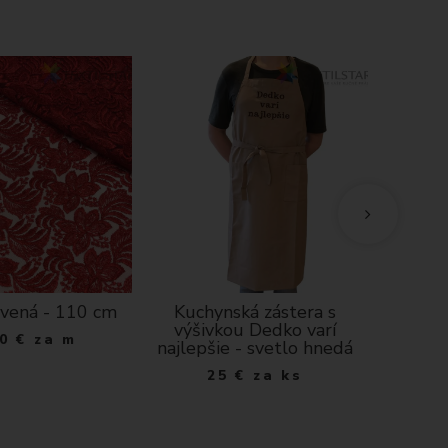
rvená - 110 cm
Kuchynská zástera s
Zate
výšivkou Dedko varí
Blacko
0
€
za m
najlepšie - svetlo hnedá
25
€
za ks