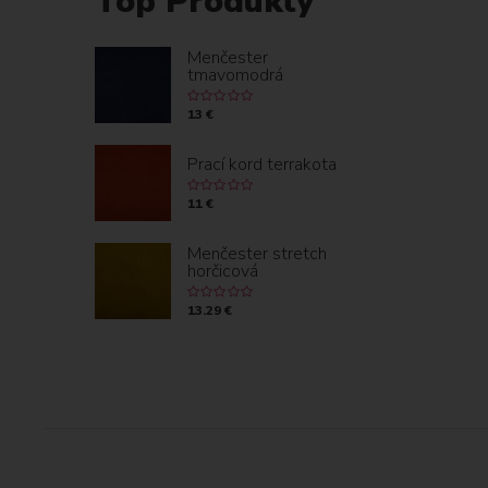
Top Produkty
Menčester
tmavomodrá
13 €
Prací kord terrakota
11 €
Menčester stretch
horčicová
13.29 €