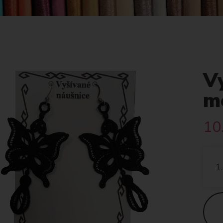
V
m
10