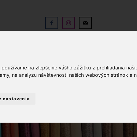
V
OBCHOD
SLUŽBY
KO
a používame na zlepšenie vášho zážitku z prehliadania naš
lamy, na analýzu návštevnosti našich webových stránok a n
e nastavenia
J DIELNE
VYŠÍVANÉ NÁUŠNICE
VYŠÍ