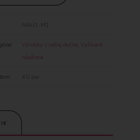
NAU1-M1
órie:
Výrobky z našej dielne
,
Vyšívané
náušnice
dom:
4.0 par
IE