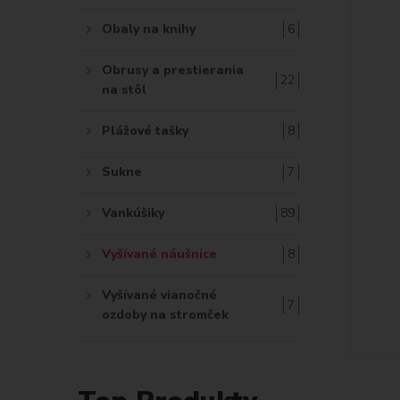
Obaly na knihy
6
Obrusy a prestierania
22
na stôl
Plážové tašky
8
Sukne
7
Vankúšiky
89
Vyšívané náušnice
8
Vyšívané vianočné
7
ozdoby na stromček