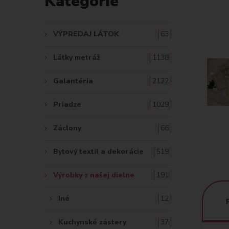
Kategórie
A
Ť
VÝPREDAJ LÁTOK
63
:
Látky metráž
1138
Galantéria
2122
Priadze
1029
Záclony
66
Bytový textil a dekorácie
519
Výrobky z našej dielne
191
Iné
12
Kuchynské zástery
37