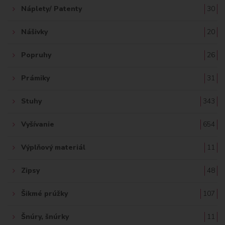
Náplety/ Patenty
30
Nášivky
20
Popruhy
26
Prámiky
31
Stuhy
343
Vyšívanie
654
Výplňový materiál
11
Zipsy
48
Šikmé prúžky
107
Šnúry, šnúrky
11