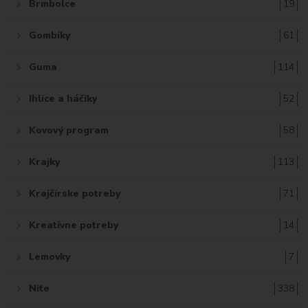
Brmbolce
19
Gombíky
61
Guma
114
Ihlice a háčiky
52
Kovový program
58
Krajky
113
Krajčírske potreby
71
Kreatívne potreby
14
Lemovky
7
Nite
338