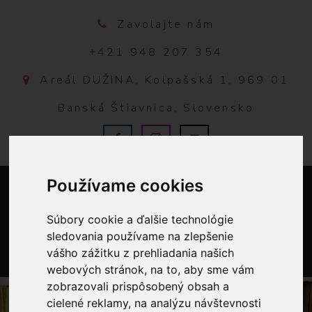
Zavolajte nám
+421 948 207 354
Areál DUŽINA, Kolpašská 1, 969 01
Banská Štiavnica, Slovensko
Používame cookies
Súbory cookie a ďalšie technológie
sledovania používame na zlepšenie
vášho zážitku z prehliadania našich
webových stránok, na to, aby sme vám
0
zobrazovali prispôsobený obsah a
cielené reklamy, na analýzu návštevnosti