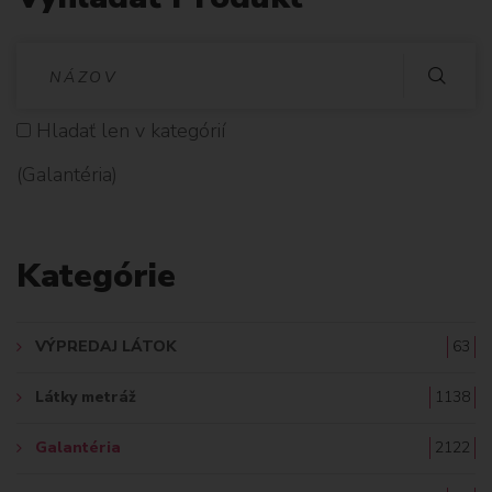
V
Y
Hladať len v kategórií
H
(Galantéria)
L
A
Kategórie
D
A
VÝPREDAJ LÁTOK
63
Ť
Látky metráž
1138
:
Galantéria
2122