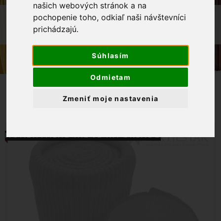
našich webových stránok a na
OBCHOD
GALANTÉRIA
pochopenie toho, odkiaľ naši návštevníci
prichádzajú.
NÁPLET SADA RUKÁVY+PÁS RUŽOVÁ
Súhlasím
Odmietam
Zmeniť moje nastavenia
MOMENTÁLNE NIE JE NA SKLADE