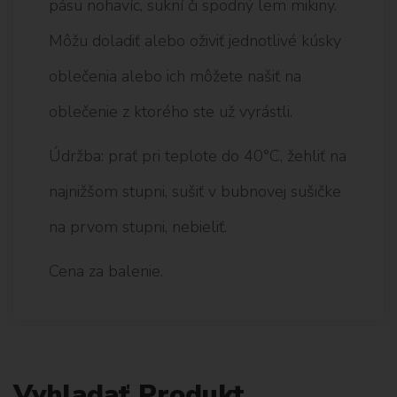
pásu nohavíc, sukní či spodný lem mikiny.
Môžu doladiť alebo oživiť jednotlivé kúsky
oblečenia alebo ich môžete našiť na
oblečenie z ktorého ste už vyrástli.
Údržba: prať pri teplote do 40°C, žehliť na
najnižšom stupni, sušiť v bubnovej sušičke
na prvom stupni, nebieliť.
Cena za balenie.
Vyhladať Produkt