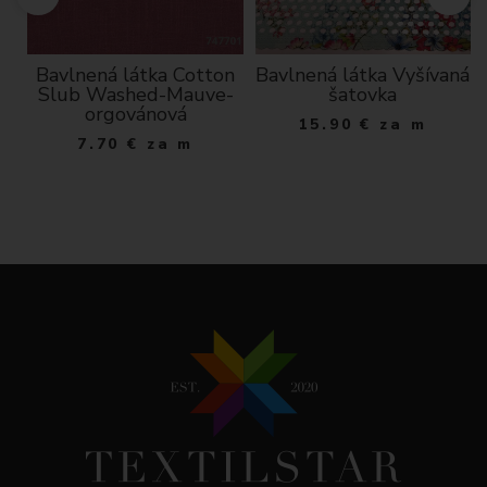
Bavlnená látka Cotton
Bavlnená látka Vyšívaná
Slub Washed-Mauve-
šatovka
orgovánová
15.90
€
za m
7.70
€
za m